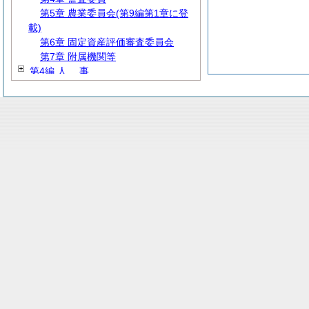
第5章 農業委員会(第9編第1章に登
載)
第6章 固定資産評価審査委員会
第7章 附属機関等
第4編
人
事
第5編
給
与
第6編
財
務
第7編
教
育
第8編
厚
生
第9編 産業経済
第10編
建
設
第11編
消
防
第12編 その他