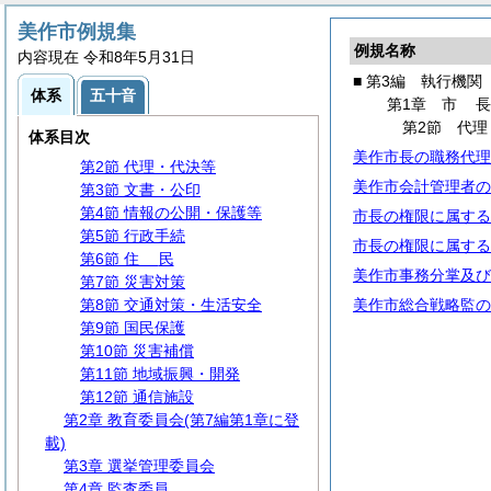
美作市例規集
例規名称
第1編
総
規
内容現在 令和8年5月31日
第2編
議
会
■ 第3編 執行機関
体系
五十音
第3編 執行機関
第1章
市
第1章
市
長
第2節 代理
体系目次
第1節 事務分掌
美作市長の職務代理
第2節 代理・代決等
美作市会計管理者の
第3節 文書・公印
第4節 情報の公開・保護等
市長の権限に属する
第5節 行政手続
市長の権限に属する
第6節
住
民
美作市事務分掌及び
第7節 災害対策
第8節 交通対策・生活安全
美作市総合戦略監の
第9節 国民保護
第10節 災害補償
第11節 地域振興・開発
第12節 通信施設
第2章 教育委員会(第7編第1章に登
載)
第3章 選挙管理委員会
第4章 監査委員