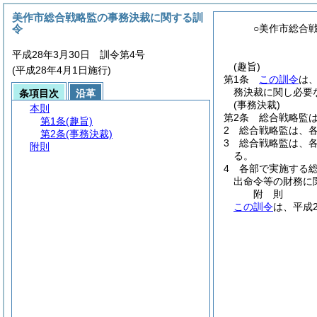
美作市総合戦略監の事務決裁に関する訓
令
○美作市総合
平成28年3月30日 訓令第4号
(趣旨)
(平成28年4月1日施行)
第1条
この訓令
は
務決裁に関し必要
条項目次
沿革
(事務決裁)
本則
第2条
総合戦略監
第1条
(趣旨)
2
総合戦略監は、
第2条
(事務決裁)
3
総合戦略監は、
附則
る。
4
各部で実施する
出命令等の財務に
附
則
この訓令
は、平成