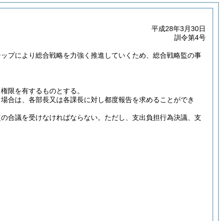
平成28年3月30日
訓令第4号
シップにより総合戦略を力強く推進していくため、総合戦略監の事
る権限を有するものとする。
る場合は、各部長又は各課長に対し都度報告を求めることができ
監の合議を受けなければならない。
ただし、支出負担行為決議、支