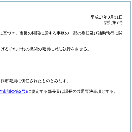
平成17年3月31日
規則第7号
規定に基づき、市長の権限に属する事務の一部の委任及び補助執行に関
掲げるそれぞれの機関の職員に補助執行をさせる。
美作市職員に併任されたものとみなす。
作市訓令第2号)
に規定する部長又は課長の共通専決事項とする。