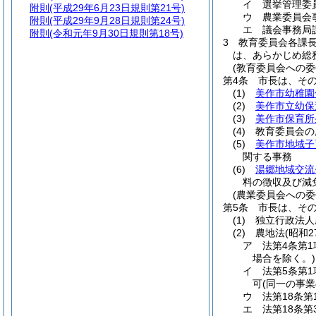
イ
選挙管理委
附則
(平成29年6月23日規則第21号)
ウ
農業委員会
附則
(平成29年9月28日規則第24号)
エ
議会事務局
附則
(令和元年9月30日規則第18号)
3
教育委員会各課
は、あらかじめ総
(教育委員会への委
第4条
市長は、そ
(1)
美作市幼稚園
(2)
美作市立幼保
(3)
美作市保育所
(4)
教育委員会の
(5)
美作市地域子
関する事務
(6)
湯郷地域交流
料の徴収及び減
(農業委員会への委
第5条
市長は、そ
(1)
独立行政法人
(2)
農地法
(昭和
ア
法第4条第
場合を除く。)
イ
法第5条第
可
(同一の事
ウ
法第18条
エ
法第18条