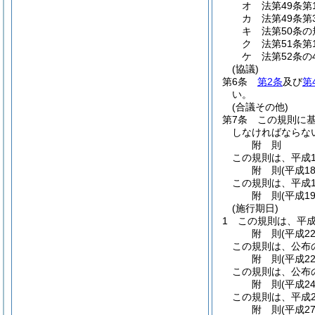
オ
法第49条
カ
法第49条
キ
法第50条
ク
法第51条
ケ
法第52条
(協議)
第6条
第2条
及び
第
い。
(合議その他)
第7条
この規則に
しなければならな
附
則
この規則は、平成1
附
則
(平成1
この規則は、平成1
附
則
(平成1
(施行期日)
1
この規則は、平成
附
則
(平成2
この規則は、公布
附
則
(平成2
この規則は、公布
附
則
(平成2
この規則は、平成2
附
則
(平成2