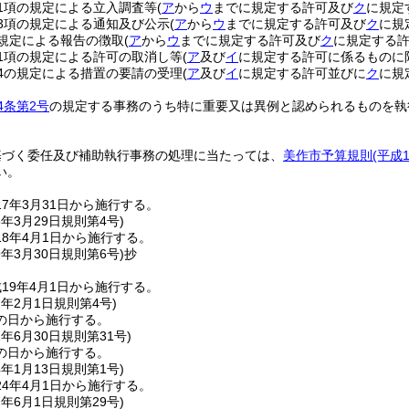
第1項の規定による立入調査等
(
ア
から
ウ
までに規定する許可及び
ク
に規定
第3項の規定による通知及び公示
(
ア
から
ウ
までに規定する許可及び
ク
に規
の規定による報告の徴取
(
ア
から
ウ
までに規定する許可及び
ク
に規定する許
第1項の規定による許可の取消し等
(
ア
及び
イ
に規定する許可に係るものに
の4の規定による措置の要請の受理
(
ア
及び
イ
に規定する許可並びに
ク
に規
4条第2号
の規定する事務のうち特に重要又は異例と認められるものを執
基づく委任及び補助執行事務の処理に当たっては、
美作市予算規則
(平成
い。
7年3月31日から施行する。
8年3月29日
規則第4号)
8年4月1日から施行する。
9年3月30日
規則第6号)
抄
19年4月1日から施行する。
2年2月1日
規則第4号)
の日から施行する。
2年6月30日
規則第31号)
の日から施行する。
4年1月13日
規則第1号)
4年4月1日から施行する。
7年6月1日
規則第29号)