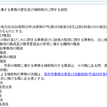
に属する事務の委任及び補助執行に関する規則
、地方自治法
(昭和22年法律第67号)
第153条第1項又は第180条の2の
めるものとする。
び職員)
算の執行及びこれに関する事務並びに財産の取得に関する事務を、次に
務局の職員及び教育委員会の所管に属する機関の職員
会事務局の職員
職員
務局の職員
職員
り、市長の権限に属する事務を補助執行する職員は、その職にある間、
決裁)
による補助執行事務の決裁は、
美作市事務分掌及び決裁規程
(平成24年美
、次に掲げる職にある者とする。
項
教育次長
長
長
項
各課長