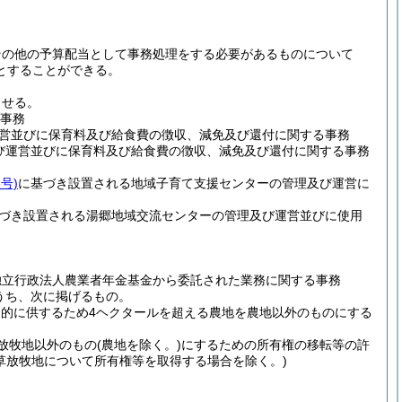
その他の予算配当として事務処理をする必要があるものについて
とすることができる。
させる。
事務
営並びに保育料及び給食費の徴収、減免及び還付に関する事務
び運営並びに保育料及び給食費の徴収、減免及び還付に関する事務
号)
に基づき設置される地域子育て支援センターの管理及び運営に
づき設置される湯郷地域交流センターの管理及び運営並びに使用
独立行政法人農業者年金基金から委託された業務に関する事務
うち、次に掲げるもの。
目的に供するため4ヘクタールを超える農地を農地以外のものにする
放牧地以外のもの
(農地を除く。)
にするための所有権の移転等の許
草放牧地について所有権等を取得する場合を除く。)