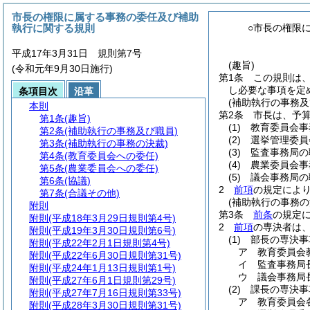
市長の権限に属する事務の委任及び補助
執行に関する規則
○市長の権限
平成17年3月31日 規則第7号
(趣旨)
(令和元年9月30日施行)
第1条
この規則は
し必要な事項を定
条項目次
沿革
(補助執行の事務及
本則
第2条
市長は、予
第1条
(趣旨)
(1)
教育委員会事
第2条
(補助執行の事務及び職員)
(2)
選挙管理委員
第3条
(補助執行の事務の決裁)
(3)
監査事務局の
第4条
(教育委員会への委任)
(4)
農業委員会事
第5条
(農業委員会への委任)
(5)
議会事務局の
第6条
(協議)
2
前項
の規定によ
第7条
(合議その他)
(補助執行の事務の
附則
第3条
前条
の規定
附則
(平成18年3月29日規則第4号)
2
前項
の専決者は
附則
(平成19年3月30日規則第6号)
(1)
部長の専決事
附則
(平成22年2月1日規則第4号)
ア
教育委員会
附則
(平成22年6月30日規則第31号)
イ
監査事務局
附則
(平成24年1月13日規則第1号)
ウ
議会事務局
附則
(平成27年6月1日規則第29号)
(2)
課長の専決事
附則
(平成27年7月16日規則第33号)
ア
教育委員会
附則
(平成28年3月30日規則第31号)