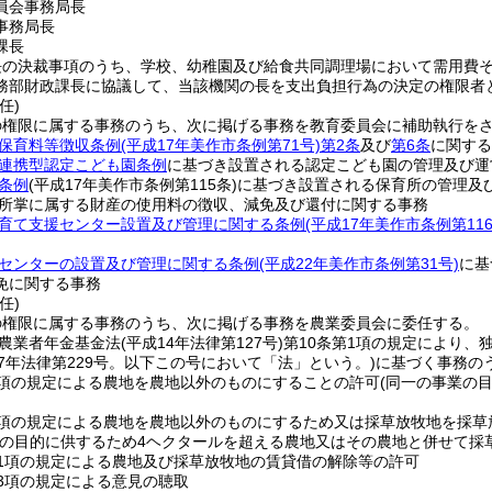
員会事務局長
事務局長
課長
長の決裁事項のうち、学校、幼稚園及び給食共同調理場において需用費
務部財政課長に協議して、当該機関の長を支出負担行為の決定の権限者
任)
の権限に属する事務のうち、次に掲げる事務を教育委員会に補助執行を
保育料等徴収条例
(平成17年美作市条例第71号)
第2条
及び
第6条
に関する
連携型認定こども園条例
に基づき設置される認定こども園の管理及び運
条例
(平成17年美作市条例第115条)
に基づき設置される保育所の管理及
所掌に属する財産の使用料の徴収、減免及び還付に関する事務
育て支援センター設置及び管理に関する条例
(平成17年美作市条例第116
センターの設置及び管理に関する条例
(平成22年美作市条例第31号)
に基
免に関する事務
任)
の権限に属する事務のうち、次に掲げる事務を農業委員会に委任する。
農業者年金基金法
(平成14年法律第127号)
第10条第1項の規定により、
27年法律第229号。以下この号において「法」という。)
に基づく事務の
1項の規定による農地を農地以外のものにすることの許可
(同一の事業の
1項の規定による農地を農地以外のものにするため又は採草放牧地を採草
業の目的に供するため4ヘクタールを超える農地又はその農地と併せて採
第1項の規定による農地及び採草放牧地の賃貸借の解除等の許可
第3項の規定による意見の聴取