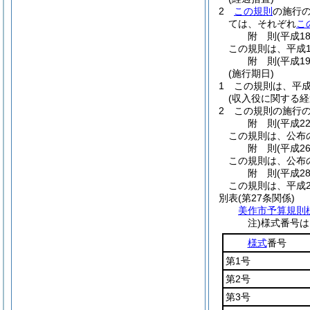
2
この規則
の施行
ては、それぞれ
こ
附
則
(平成1
この規則は、平成1
附
則
(平成1
(施行期日)
1
この規則は、平成
(収入役に関する経
2
この規則の施行
附
則
(平成2
この規則は、公布
附
則
(平成2
この規則は、公布
附
則
(平成2
この規則は、平成2
別表
(第27条関係)
美作市予算規則
注)様式番号
様式
番号
第1号
第2号
第3号