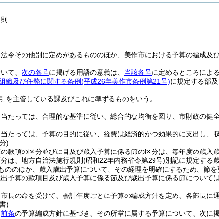
規則
、法令その他別に定めがあるもののほか、美作市における予算の編成及
おいて、
次の各号
に掲げる用語の意義は、
当該各号
に定めるところによ
組織及び任務に関する条例
(平成26年美作市条例第21号)
に規定する部及
引を主管している課及びこれに準ずるものをいう。
に当たっては、合理的な基準に従い、総合的な均衡を図り、市財政の健
に当たっては、予算の目的に従い、経費は経済的かつ効果的に支出し、
分)
算の款項の区分並びに目及び歳入予算に係る節の区分は、毎年度の歳入
区分は、地方自治法施行規則
(昭和22年内務省令第29号)
別記に規定する
もののほか、歳入歳出予算について、その経理を明確にするため、節を
歳出予算の款項目及び歳入予算に係る節及び歳出予算に係る節について
、市長の命を受けて、会計年度ごとに予算の編成方針を定め、各部長に
書)
、
前条
の予算編成方針に基づき、その所掌に属する予算について、次に