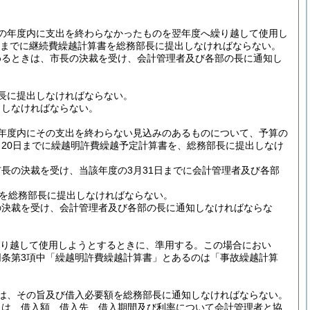
の年度内に支出を終わらなかったものを翌年度へ繰り越して使用し
1日までに継続費繰越計算書を総務部長に提出しなければならない。
めるときは、市長の決裁を受け、会計管理者及び各部の長に通知し
長に提出しなければならない。
出しなければならない。
年度内にその支出を終わらない見込みのあるものについて、予算の
20日までに繰越明許費繰越予定計算書を、総務部長に提出しなけ
長の決裁を受け、当該年度の3月31日までに会計管理者及び各部
書を総務部長に提出しなければならない。
の決裁を受け、会計管理者及び各部の長に通知しなければならな
繰り越して使用しようとするときに、準用する。
この場合におい
同条第3項中「繰越明許費繰越計算書」とあるのは「事故繰越計算
は、その旨及び借入必要額を総務部長に通知しなければならない。
きは、借入額、借入先、借入期間及び利率について会計管理者と協