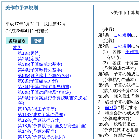
美作市予算規則
○美作市予算
平成17年3月31日 規則第42号
(趣旨)
(平成28年4月1日施行)
第1条
この規則
は
(定義)
条項目次
沿革
第2条
この規則
に
本則
(1)
各部
美作市
第1条
(趣旨)
をいう。
第2条
(定義)
(2)
各課 予算差
第3条
(予算編成の基本)
(予算編成の基本)
第4条
(予算執行の基本)
第3条
予算の編成
第5条
(歳入歳出予算の区分)
(予算執行の基本)
第6条
(予算編成方針)
第4条
予算の執行
第7条
(予算に関する見積書)
(歳入歳出予算の区
第8条
(予算の調整及び査定)
第5条
歳入歳出予
第9条
(予算案及び予算説明書の決定
2
歳出予算の節の
等)
3
前2項
に規定する
第10条
(補正予算等)
4
特別会計の歳入
第11条
(成立予算の通知)
(予算編成方針)
第12条
(予算執行方針)
第6条
総務部長は
第13条
(予算執行計画及び資金計画)
(予算に関する見積
第14条
(予算の配当)
第7条
各部の長は
第15条
(予算執行の原則)