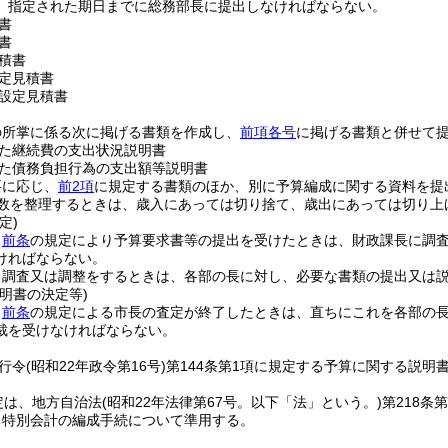
、指定された期日までに総務部長に提出しなければならない。
書
書
積書
定見積書
設定見積書
の所掌に係る次に掲げる書類を作成し、
前項各号
に掲げる書類と併せて
た継続費の支出状況説明書
た債務負担行為の支出額等説明書
要に応じ、
前2項
に規定する書類のほか、別に予算編成に関する資料を提
の端数を整理するときは、歳入にあっては切り捨て、歳出にあっては切り
定)
、
前条
の規定により予算要求書等の提出を受けたときは、財政課長に調
ければならない。
る調査又は調整をするときは、各部の長に対し、必要な書類の提出又は
明書の決定等)
、
前条
の規定による市長の査定が終了したときは、直ちにこれを各部の
裁を受けなければならない。
行令
(昭和22年政令第16号)
第144条第1項に規定する予算に関する説明
定は、地方自治法
(昭和22年法律第67号。以下「法」という。)
第218条
る特別会計の編成手続について準用する。