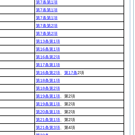
第7条第1項
第7条第1項
第7条第1項
第7条第2項
第7条第2項
第13条第1項
第16条第1項
第16条第2項
第17条第1項
第16条第2項
、
第17条
2項
第18条第1項
第18条第2項
第19条第1項
、第2項
第19条第1項
、第2項
第20条第1項
、第2項
第21条第1項
、第2項
第21条第3項
、第4項