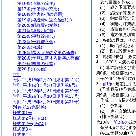
要な書類を作成し
第16条
(予算の流用)
(1)
歳入予算要求
第17条
(予備費の充用)
(2)
歳出予算要求
第18条
(弾力条項の適用)
(3)
継続費設定見
第19条
(継続費の逓次繰越し)
(4)
繰越明許費設
第20条
(継続費の精算)
(5)
債務負担行為
第21条
(繰越明許費)
(6)
地方債見積書
第22条
(事故繰越し)
2
各部の長は、そ
第23条
(一時借入金)
(1)
既に設定され
第24条
(合議)
(2)
既に設定され
第25条
(歳入状況の変更の報告)
3
総務部長は、必
第26条
(予算に関する帳簿の整備)
4
1,000円未満
第27条
(帳票の様式)
(予算の調整及び査
第28条
(その他)
第8条
総務部長は
附則
長の査定を受けな
附則
(平成18年3月29日規則第13号)
2
前項
の規定によ
附則
(平成19年3月30日規則第6号)
(予算案及び予算説
附則
(平成22年3月31日規則第20号)
第9条
総務部長は
附則
(平成26年6月10日規則第15号)
作成し、市長の決
附則
(平成28年3月30日規則第31号)
(1)
予算案
別表
(第27条関係)
(2)
地方自治法施
様式第1号
(補正予算等)
様式第2号
(その1)
第10条
前3条
の規
様式第2号
(その2)
条第4項に規定す
様式第3号
(成立予算の通知)
様式第4号