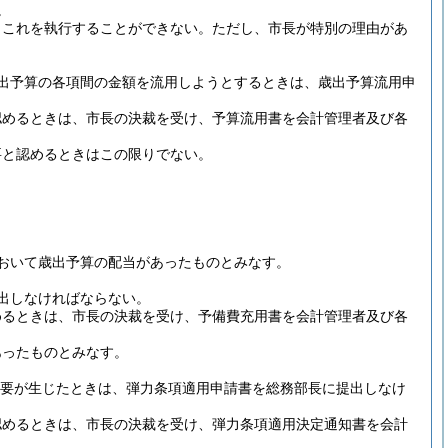
。
、これを執行することができない。
ただし、市長が特別の理由があ
出予算の各項間の金額を流用しようとするときは、歳出予算流用申
認めるときは、市長の決裁を受け、予算流用書を会計管理者及び各
要と認めるときはこの限りでない。
おいて歳出予算の配当があったものとみなす。
出しなければならない。
めるときは、市長の決裁を受け、予備費充用書を会計管理者及び各
あったものとみなす。
必要が生じたときは、弾力条項適用申請書を総務部長に提出しなけ
認めるときは、市長の決裁を受け、弾力条項適用決定通知書を会計