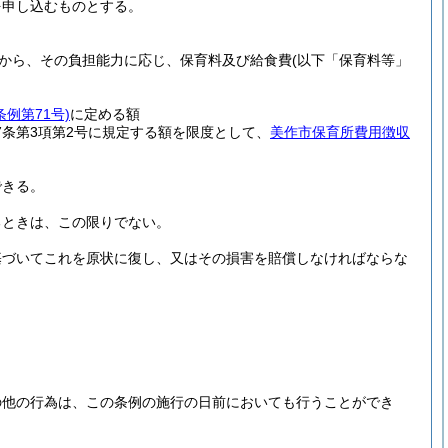
を申し込むものとする。
から、その負担能力に応じ、保育料及び給食費
(以下「保育料等」
条例第71号)
に定める額
7条第3項第2号に規定する額を限度として、
美作市保育所費用徴収
できる。
るときは、この限りでない。
基づいてこれを原状に復し、又はその損害を賠償しなければならな
の他の行為は、この条例の施行の日前においても行うことができ