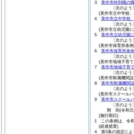
3
美作市特別職の
〔次のよう
(美作市立中学校
4
美作市立中学校
〔次のよう
(美作市立幼児園に
5
美作市立幼児園
〔次のよう
(美作市保育所条例
6
美作市保育所条
〔次のよう
(美作市地域子育
7
美作市地域子育
〔次のよう
(美作市附属機関設
8
美作市附属機関
〔次のよう
(美作市スクールバ
9
美作市スクール
〔次のよう
附
則
(令和元
(施行期日)
1
この条例は、令和
(経過措置)
4
第3条の規定によ