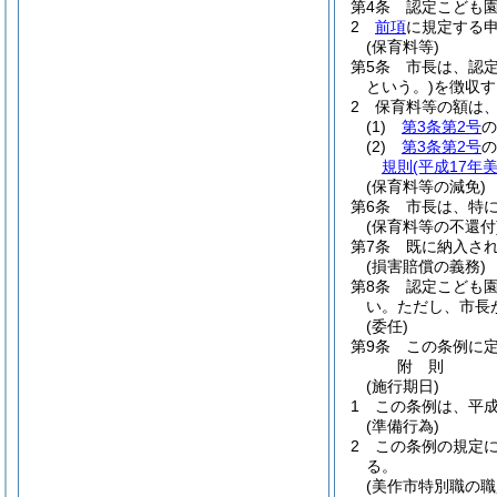
第4条
認定こども
2
前項
に規定する
(保育料等)
第5条
市長は、認
という。)
を徴収す
2
保育料等の額は
(1)
第3条第2号
(2)
第3条第2号
の
規則
(平成17年
(保育料等の減免)
第6条
市長は、特
(保育料等の不還付
第7条
既に納入さ
(損害賠償の義務)
第8条
認定こども
い。
ただし、市長
(委任)
第9条
この条例に
附
則
(施行期日)
1
この条例は、平成
(準備行為)
2
この条例の規定
る。
(美作市特別職の