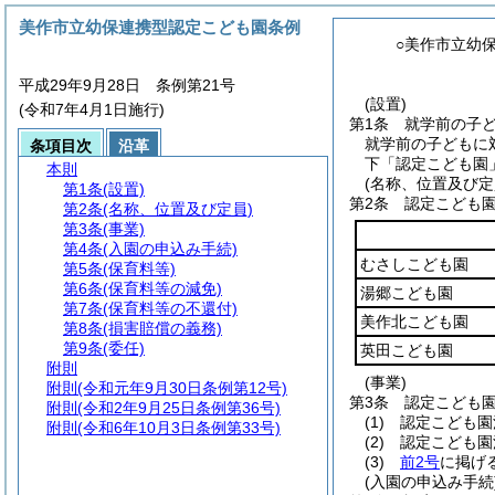
美作市立幼保連携型認定こども園条例
○美作市立幼
平成29年9月28日 条例第21号
(設置)
(令和7年4月1日施行)
第1条
就学前の子
就学前の子どもに
条項目次
沿革
下「認定こども園
本則
(名称、位置及び定
第1条
(設置)
第2条
認定こども
第2条
(名称、位置及び定員)
第3条
(事業)
第4条
(入園の申込み手続)
むさしこども園
第5条
(保育料等)
第6条
(保育料等の減免)
湯郷こども園
第7条
(保育料等の不還付)
美作北こども園
第8条
(損害賠償の義務)
第9条
(委任)
英田こども園
附則
(事業)
附則
(令和元年9月30日条例第12号)
第3条
認定こども
附則
(令和2年9月25日条例第36号)
(1)
認定こども園
附則
(令和6年10月3日条例第33号)
(2)
認定こども園
(3)
前2号
に掲げ
(入園の申込み手続