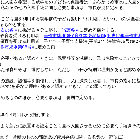
園に入園を希望する就学前の子どもの保護者は、あらかじめ市長に入園
申込みその他の入園手続に関し必要な事項は、市長が別に定める。
定こども園を利用する就学前の子ども
(以下「利用者」という。)
の保護者
るものとする。
、
次の各号
に掲げる区分に応じ、
当該各号
に定める額とする。
の教育を受ける利用者
美作市幼稚園保育料等徴収条例
(平成17年美作市
保育を受ける利用者 子ども・子育て支援法
(平成24年法律第65号)
第2
美作市規則第68号)
に定める額
に必要があると認めるときは、保育料等を減額し、又は免除することが
)
れた保育料等は、還付しない。
ただし、市長が特別の理由があると認め
園の施設、設備等を損傷し、汚損し、又は滅失した者は、市長の指示に
がやむを得ない理由があると認めるときは、この限りでない。
定めるもののほか、必要な事項は、規則で定める。
30年4月1日から施行する。
により新たに設置する認定こども園へ入園させるために必要な手続きそ
職員で非常勤のものの報酬及び費用弁償に関する条例の一部改正)