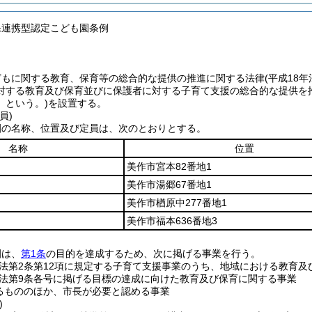
保連携型認定こども園条例
どもに関する教育、保育等の総合的な提供の推進に関する法律
(平成18
対する教育及び保育並びに保護者に対する子育て支援の総合的な提供を
」という。)
を設置する。
員)
園の名称、位置及び定員は、次のとおりとする。
名称
位置
美作市宮本82番地1
美作市湯郷67番地1
美作市楢原中277番地1
美作市福本636番地3
園は、
第1条
の目的を達成するため、次に掲げる事業を行う。
法第2条第12項に規定する子育て支援事業のうち、地域における教育
法第9条各号に掲げる目標の達成に向けた教育及び保育に関する事業
るもののほか、市長が必要と認める事業
)