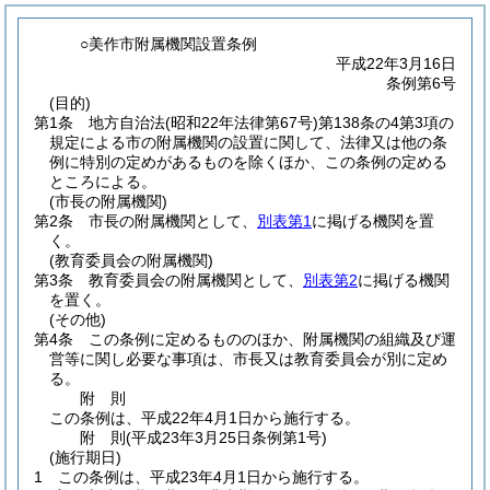
○美作市附属機関設置条例
平成22年3月16日
条例第6号
(目的)
第1条
地方自治法
(昭和22年法律第67号)
第138条の4第3項の
規定による市の附属機関の設置に関して、法律又は他の条
例に特別の定めがあるものを除くほか、この条例の定める
ところによる。
(市長の附属機関)
第2条
市長の附属機関として、
別表第1
に掲げる機関を置
く。
(教育委員会の附属機関)
第3条
教育委員会の附属機関として、
別表第2
に掲げる機関
を置く。
(その他)
第4条
この条例に定めるもののほか、附属機関の組織及び運
営等に関し必要な事項は、市長又は教育委員会が別に定め
る。
附
則
この条例は、平成22年4月1日から施行する。
附
則
(平成23年3月25日
条例第1号)
(施行期日)
1
この条例は、平成23年4月1日から施行する。