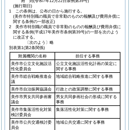
附
則
(令和7年12月22日
条例第39号)
(施行期日)
1
この条例は、公布の日から施行する。
(美作市特別職の職員で非常勤のものの報酬及び費用弁償に
関する条例の一部改正)
2
美作市特別職の職員で非常勤のものの報酬及び費用弁償に
関する条例
(平成17年美作市条例第39号)
の一部を次のよう
に改正する。
〔次のよう〕略
別表第1
(第2条関係)
附属機関の名称
担任する事務
美作市公立文化施設活
公立文化施設活性化計画の策定に
性化委員会
関する事務
美作市総合戦略推進会
地域総合戦略推進に関する事務
議
美作市自治振興協議会
行政との政策調整に関する事務
美作市男女共同参画審
男女共同参画社会の形成に関する
議会
事務
美作市集落活性化対策
集落活性化対策に関する事務
検討委員会
美作市公共交通検討委
地域公共交通に関する事務
員会