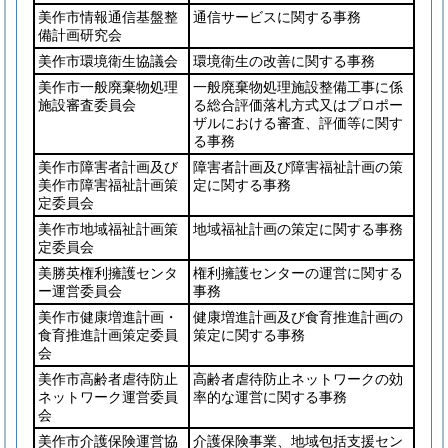
美作市情報通信基盤整
通信サービスに関する事務
備計画研究会
美作市環境衛生協議会
環境衛生の改善に関する事務
美作市一般廃棄物処理
一般廃棄物処理施設整備工事に係
施設審査委員会
る総合評価落札方式又はプロポー
ザルにおける審査、評価等に関す
る事務
美作市障害者計画及び
障害者計画及び障害福祉計画の策
美作市障害福祉計画策
定に関する事務
定委員会
美作市地域福祉計画策
地域福祉計画の策定に関する事務
定委員会
美勝英権利擁護センタ
権利擁護センターの運営に関する
ー運営委員会
事務
美作市健康増進計画・
健康増進計画及び食育推進計画の
食育推進計画策定委員
策定に関する事務
会
美作市高齢者虐待防止
高齢者虐待防止ネットワークの効
ネットワーク運営委員
率的な運営に関する事務
会
美作市介護保険運営協
介護保険事業、地域包括支援セン