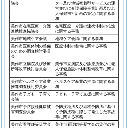
議会
ター及び地域密着型サービスの運
営並びに介護保険事業計画及び老
人保健福祉計画の策定に関する事
務
美作市在宅医療・介護
在宅医療・介護の連携体制の推進
連携推進協議会
に関する事務
美作市地域ケア会議
地域ケア会議に関する事務
美作市医療体制の整備
医療体制の整備に関する事務
のための調査検討委員
会
美作市立病院及び診療
美作市立病院及び診療所並びに老
所等改革検討委員会
人保健施設の体制整備改革に関す
る事務
美作市ヘルスケア産業
ヘルスケア産業の推進に関する事
推進調査検討委員会
務
美作市子ども・子育て
子ども・子育て支援に関する事務
会議
美作市予防接種健康被
予防接種法及び結核予防法に基づ
害調査委員会
く予防接種に際して発生した事故
等に関する事務
美作市看護師等奨学金
美作市看護師等奨学金の貸付の審