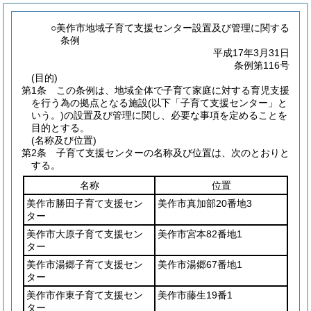
○美作市地域子育て支援センター設置及び管理に関する
条例
平成17年3月31日
条例第116号
(目的)
第1条
この条例は、地域全体で子育て家庭に対する育児支援
を行う為の拠点となる施設
(以下「子育て支援センター」と
いう。)
の設置及び管理に関し、必要な事項を定めることを
目的とする。
(名称及び位置)
第2条
子育て支援センターの名称及び位置は、次のとおりと
する。
名称
位置
美作市勝田子育て支援セン
美作市真加部20番地3
ター
美作市大原子育て支援セン
美作市宮本82番地1
ター
美作市湯郷子育て支援セン
美作市湯郷67番地1
ター
美作市作東子育て支援セン
美作市藤生19番1
ター