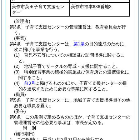
美作市英田子育て支援セン
美作市福本636番地3
ター
(管理者)
第3条
子育て支援センターの管理運営は、教育委員会が行
う。
(事業)
第4条
子育て支援センターは、
第1条
の目的達成のために、
次に掲げる事業を行う。
(1)
育児不安等についての相談及び訪問指導に関するこ
と。
(2)
地域子育てサークルの育成・支援に関すること。
(3)
特別保育事業の積極的実施及び保育所との連携強化に
関すること。
(4)
前3号
に掲げるもののほか、子育て支援センターの目
的を達成するために必要な事業に関すること。
(職員)
第5条
子育て支援センターに、地域子育て支援指導員その他
必要な職員を置く。
(委任)
第6条
この条例で定めるもののほか、子育て支援センターの
管理運営その他必要な事項は、市長が定める。
附
則
(施行期日)
1
この条例は、平成17年3月31日から施行する。