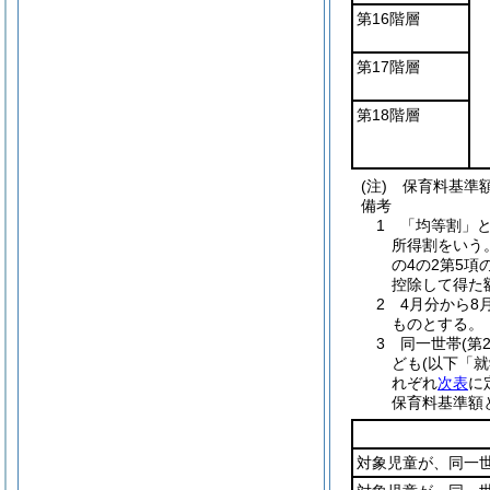
第16階層
第17階層
第18階層
(注) 保育料基
備考
1 「均等割」と
所得割をいう
の4の2第5
控除して得た
2 4月分から
ものとする。
3 同一世帯(第
ども(以下「
れぞれ
次表
に
保育料基準額
対象児童が、同一