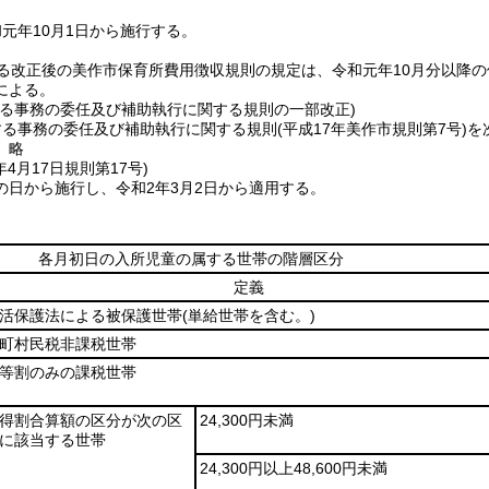
元年10月1日から施行する。
る改正後の美作市保育所費用徴収規則の規定は、令和元年10月分以降
による。
する事務の委任及び補助執行に関する規則の一部改正)
する事務の委任及び補助執行に関する規則
(平成17年美作市規則第7号)
を
〕略
年4月17日
規則第17号)
の日から施行し、令和2年3月2日から適用する。
各月初日の入所児童の属する世帯の階層区分
定義
活保護法による被保護世帯
(単給世帯を含む。)
町村民税非課税世帯
等割のみの課税世帯
得割合算額の区分が次の区
24,300円未満
に該当する世帯
24,300円以上48,600円未満