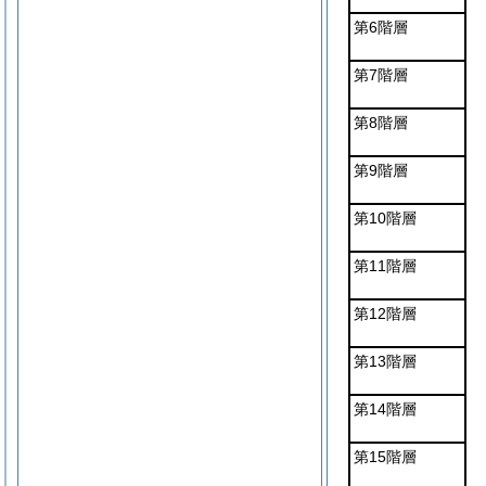
第6階層
第7階層
第8階層
第9階層
第10階層
第11階層
第12階層
第13階層
第14階層
第15階層