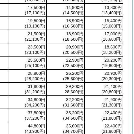
17,500円
14,900円
13,800円
(17,100円)
(14,500円)
(13,400円)
19,500円
16,900円
15,400円
(19,100円)
(16,500円)
(15,000円)
21,500円
18,900円
17,000円
(21,100円)
(18,500円)
(16,600円)
23,500円
20,900円
18,600円
(23,100円)
(20,500円)
(18,200円)
25,500円
22,900円
20,200円
(25,100円)
(22,500円)
(19,800円)
28,800円
26,200円
20,900円
(28,200円)
(25,600円)
(20,300円)
31,800円
29,200円
21,400円
(31,200円)
28,600円)
(20,800円)
34,800円
32,200円
21,900円
(34,200円)
(31,600円)
(21,300円)
37,800円
35,200円
22,400円
(37,200円)
(34,600円)
(21,800円)
44,800円
35,600円
22,400円
(43,900円)
(34,700円)
(21,800円)