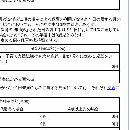
表に定める額×0.5
4号)第24条第1項の規定による保育の利用がなされた日の属する月の
た場合においても、その年度中は3歳未満児とみなす。
よる保育の利用がなされた日の属する月の初日において4歳に達してい
場合においても、その年度中は3歳児とみなす。
に定める額を保育料基準額とする。
保育料基準額
(月額)
も・子育て支援法施行令第14条第1項第1号イに定める児童をい
。)
0円
表に定める額×0.5
が77,101円未満のものに属する児童については、それぞれ
次表
に
育料基準額
(月額)
3歳児の場合
4歳以上児の場合
0円
0円
0円
0円