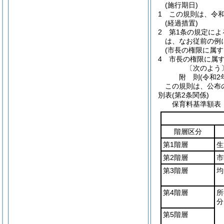
(施行期日)
1
この規則は、令和
(経過措置)
2
第1条の規定によ
は、なお従前の例
(市長の権限に属
4
市長の権限に属
〔次のよう
附
則
(令和2
この規則は、公布
別表
(第2条関係)
保育料基準額表
階層区分
第1階層
生
第2階層
市
第3階層
均
第4階層
所
分
第5階層