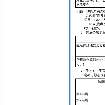
対象児童が、同一
ある場合
(注) 10円未満
4 この表(備考
初日において
5 この表(備
ない児童で、
6 児童の属す
生活保護法による
所得割合算額が57,
く。)
7 子ども・子
定める額を保
階層
第1階層
第2階層