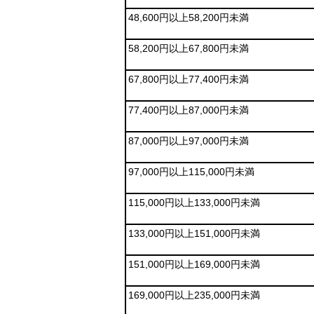
48,600円以上58,200円未満
58,200円以上67,800円未満
67,800円以上77,400円未満
77,400円以上87,000円未満
87,000円以上97,000円未満
97,000円以上115,000円未満
115,000円以上133,000円未満
133,000円以上151,000円未満
151,000円以上169,000円未満
169,000円以上235,000円未満