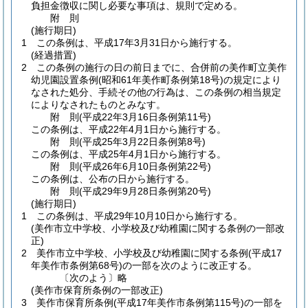
負担金徴収に関し必要な事項は、規則で定める。
附
則
(施行期日)
1
この条例は、平成17年3月31日から施行する。
(経過措置)
2
この条例の施行の日の前日までに、合併前の美作町立美作
幼児園設置条例
(昭和61年美作町条例第18号)
の規定により
なされた処分、手続その他の行為は、この条例の相当規定
によりなされたものとみなす。
附
則
(平成22年3月16日
条例第11号)
この条例は、平成22年4月1日から施行する。
附
則
(平成25年3月22日
条例第8号)
この条例は、平成25年4月1日から施行する。
附
則
(平成26年6月10日
条例第22号)
この条例は、公布の日から施行する。
附
則
(平成29年9月28日
条例第20号)
(施行期日)
1
この条例は、平成29年10月10日から施行する。
(美作市立中学校、小学校及び幼稚園に関する条例の一部改
正)
2
美作市立中学校、小学校及び幼稚園に関する条例
(平成17
年美作市条例第68号)
の一部を次のように改正する。
〔次のよう〕略
(美作市保育所条例の一部改正)
3
美作市保育所条例
(平成17年美作市条例第115号)
の一部を