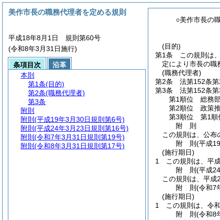
美作市長の職務代理者を定める規則
○美作市長の
平成18年8月1日 規則第60号
(目的)
(令和8年3月31日施行)
第1条
この規則は
定により市長の職
条項目次
沿革
(職務代理者)
本則
第2条
法第152条
第1条
(目的)
第3条
法第152条
第2条
(職務代理者)
第1順位 総務
第3条
第2順位 政策
附則
第3順位 第1
附則
(平成19年3月30日規則第6号)
附
則
附則
(平成24年3月23日規則第16号)
この規則は、公布
附則
(令和7年3月31日規則第19号)
附
則
(平成1
附則
(令和8年3月31日規則第17号)
(施行期日)
1
この規則は、平成
附
則
(平成2
この規則は、平成2
附
則
(令和7
(施行期日)
1
この規則は、令和
附
則
(令和8