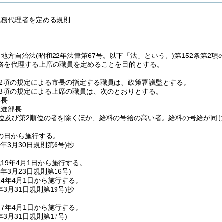
職務代理者を定める規則
、地方自治法
(昭和22年法律第67号。以下「法」という。)
第152条第2
務を代理する上席の職員を定めることを目的とする。
第2項の規定による市長の指定する職員は、政策審議監とする。
第3項の規定による上席の職員は、次のとおりとする。
部長
推進部長
順位及び第2順位の者を除くほか、給料の号給の高い者。給料の号給が同
の日から施行する。
9年3月30日
規則第6号)
抄
19年4月1日から施行する。
4年3月23日
規則第16号)
4年4月1日から施行する。
年3月31日
規則第19号)
抄
7年4月1日から施行する。
年3月31日
規則第17号)