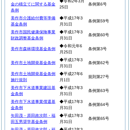
◆令和2年3月
金の積立てに関する基金
条例第6号
25日
条例
美作市介護給付費等準備
◆平成17年3
条例第59号
基金条例
月31日
美作市国民健康保険事業
◆平成17年3
条例第60号
財政調整基金条例
月31日
◆令和元年6
美作市森林環境基金条例
条例第3号
月25日
◆平成17年3
美作市土地開発基金条例
条例第62号
月31日
美作市土地開発基金条例
◆平成27年6
規則第27号
施行規則
月1日
美作市下水道事業建設基
◆平成17年3
条例第63号
金条例
月31日
美作市下水道事業償還基
◆平成17年3
条例第64号
金条例
月31日
矢田茂・原田政次郎・福
◆平成17年3
条例第65号
田五男奨学基金条例
月31日
矢田茂・原田政次郎・福
◆平成17年3