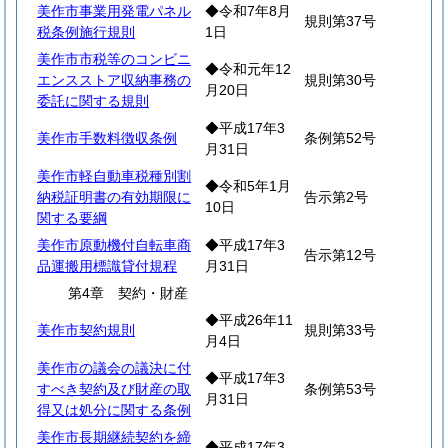
美作市事業用発電パネル
◆令和7年8月
規則第37号
税条例施行規則
1日
美作市市税等のコンビニ
◆令和元年12
エンスストア収納事務の
規則第30号
月20日
委託に関する規則
◆平成17年3
美作市手数料徴収条例
条例第52号
月31日
美作市軽自動車税種別割
◆令和5年1月
納税証明書の有効期限に
告示第2号
10日
関する要綱
美作市原動機付自転車商
◆平成17年3
告示第12号
品運搬用標識貸付規程
月31日
第4章 契約・財産
◆平成26年11
美作市契約規則
規則第33号
月4日
美作市の議会の議決に付
◆平成17年3
すべき契約及び財産の取
条例第53号
月31日
得又は処分に関する条例
美作市長期継続契約を締
◆平成17年3