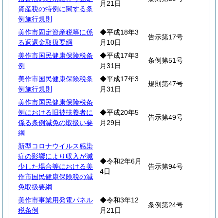
月21日
資産税の特例に関する条
例施行規則
美作市固定資産税等に係
◆平成18年3
告示第17号
る返還金取扱要綱
月10日
美作市国民健康保険税条
◆平成17年3
条例第51号
例
月31日
美作市国民健康保険税条
◆平成17年3
規則第47号
例施行規則
月31日
美作市国民健康保険税条
例における旧被扶養者に
◆平成20年5
告示第49号
係る条例減免の取扱い要
月29日
綱
新型コロナウイルス感染
症の影響により収入が減
◆令和2年6月
少した場合等における美
告示第94号
4日
作市国民健康保険税の減
免取扱要綱
美作市事業用発電パネル
◆令和3年12
条例第24号
税条例
月21日