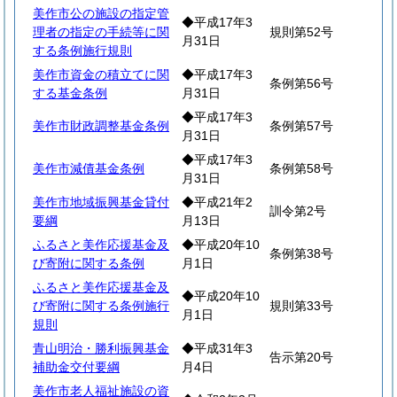
美作市公の施設の指定管
◆平成17年3
理者の指定の手続等に関
規則第52号
月31日
する条例施行規則
美作市資金の積立てに関
◆平成17年3
条例第56号
する基金条例
月31日
◆平成17年3
美作市財政調整基金条例
条例第57号
月31日
◆平成17年3
美作市減債基金条例
条例第58号
月31日
美作市地域振興基金貸付
◆平成21年2
訓令第2号
要綱
月13日
ふるさと美作応援基金及
◆平成20年10
条例第38号
び寄附に関する条例
月1日
ふるさと美作応援基金及
◆平成20年10
び寄附に関する条例施行
規則第33号
月1日
規則
青山明治・勝利振興基金
◆平成31年3
告示第20号
補助金交付要綱
月4日
美作市老人福祉施設の資