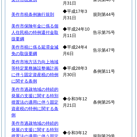
月31日
◆平成17年3
美作市税条例施行規則
規則第44号
月31日
美作市保険年金に係る個
◆平成24年10
人住民税の特例還付金取
告示第75号
月11日
扱要綱
美作市税に係る延滞金減
◆平成24年4
告示第47号
免の取扱要綱
月6日
美作市地方活力向上地域
等特定業務施設整備計画
◆平成28年3
条例第11号
に伴う固定資産税の特例
月30日
に関する条例
美作市過疎地域の持続的
発展の支援に関する特別
◆令和3年12
措置法の適用に伴う固定
条例第25号
月21日
資産税の特例に関する条
例
美作市過疎地域の持続的
発展の支援に関する特別
◆令和3年12
措置法の適用に伴う固定
規則第29号