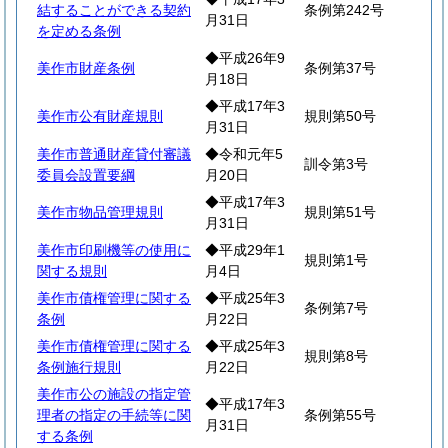
結することができる契約
条例第242号
月31日
を定める条例
◆平成26年9
美作市財産条例
条例第37号
月18日
◆平成17年3
美作市公有財産規則
規則第50号
月31日
美作市普通財産貸付審議
◆令和元年5
訓令第3号
委員会設置要綱
月20日
◆平成17年3
美作市物品管理規則
規則第51号
月31日
美作市印刷機等の使用に
◆平成29年1
規則第1号
関する規則
月4日
美作市債権管理に関する
◆平成25年3
条例第7号
条例
月22日
美作市債権管理に関する
◆平成25年3
規則第8号
条例施行規則
月22日
美作市公の施設の指定管
◆平成17年3
理者の指定の手続等に関
条例第55号
月31日
する条例