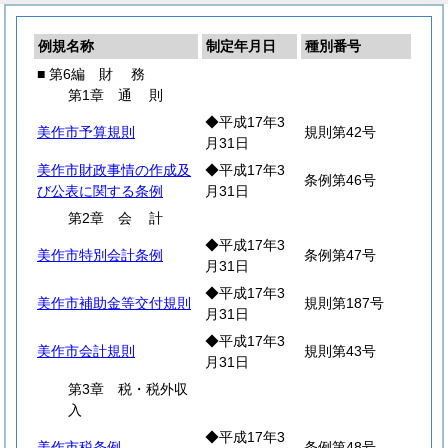
例規名称
制定年月日
種別番号
■ 第6編
財
務
第1章
通
則
◆平成17年3
美作市予算規則
規則第42号
月31日
美作市財政事情の作成及
◆平成17年3
条例第46号
び公表に関する条例
月31日
第2章
会
計
◆平成17年3
美作市特別会計条例
条例第47号
月31日
◆平成17年3
美作市補助金等交付規則
規則第187号
月31日
◆平成17年3
美作市会計規則
規則第43号
月31日
第3章 税・税外収
入
◆平成17年3
美作市税条例
条例第48号