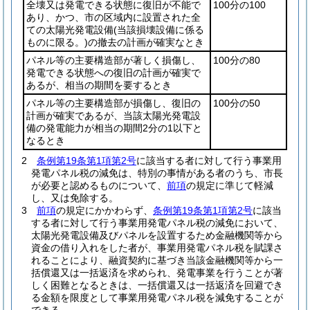
全壊又は発電できる状態に復旧が不能で
100分の100
あり、かつ、市の区域内に設置された全
ての太陽光発電設備
(当該損壊設備に係る
ものに限る。)
の撤去の計画が確実なとき
パネル等の主要構造部が著しく損傷し、
100分の80
発電できる状態への復旧の計画が確実で
あるが、相当の期間を要するとき
パネル等の主要構造部が損傷し、復旧の
100分の50
計画が確実であるが、当該太陽光発電設
備の発電能力が相当の期間2分の1以下と
なるとき
2
条例第19条第1項第2号
に該当する者に対して行う事業用
発電パネル税の減免は、特別の事情がある者のうち、市長
が必要と認めるものについて、
前項
の規定に準じて軽減
し、又は免除する。
3
前項
の規定にかかわらず、
条例第19条第1項第2号
に該当
する者に対して行う事業用発電パネル税の減免において、
太陽光発電設備及びパネルを設置するため金融機関等から
資金の借り入れをした者が、事業用発電パネル税を賦課さ
れることにより、融資契約に基づき当該金融機関等から一
括償還又は一括返済を求められ、発電事業を行うことが著
しく困難となるときは、一括償還又は一括返済を回避でき
る金額を限度として事業用発電パネル税を減免することが