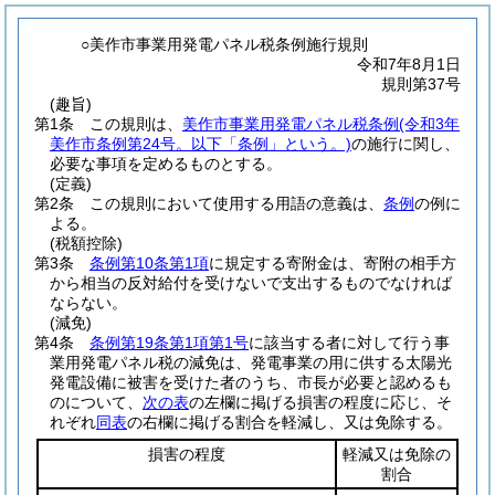
○美作市事業用発電パネル税条例施行規則
令和7年8月1日
規則第37号
(趣旨)
第1条
この規則は、
美作市事業用発電パネル税条例
(令和3年
美作市条例第24号。以下「条例」という。)
の施行に関し、
必要な事項を定めるものとする。
(定義)
第2条
この規則において使用する用語の意義は、
条例
の例に
よる。
(税額控除)
第3条
条例第10条第1項
に規定する寄附金は、寄附の相手方
から相当の反対給付を受けないで支出するものでなければ
ならない。
(減免)
第4条
条例第19条第1項第1号
に該当する者に対して行う事
業用発電パネル税の減免は、発電事業の用に供する太陽光
発電設備に被害を受けた者のうち、市長が必要と認めるも
のについて、
次の表
の左欄に掲げる損害の程度に応じ、そ
れぞれ
同表
の右欄に掲げる割合を軽減し、又は免除する。
損害の程度
軽減又は免除の
割合