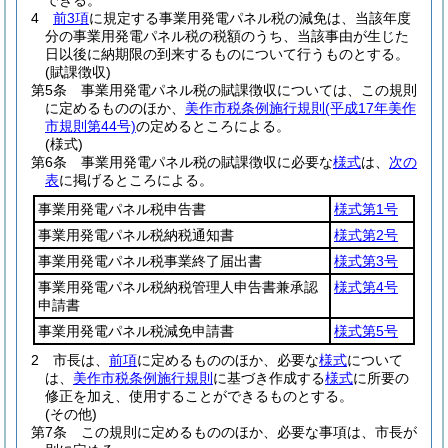
できる。
4
前3項
に規定する事業用発電パネル税の減免は、当該年度
分の事業用発電パネル税の税額のうち、当該事由が生じた
日以後に納期限の到来するものについて行うものとする。
(賦課徴収)
第5条
事業用発電パネル税の賦課徴収については、この規則
に定めるもののほか、
美作市税条例施行規則
(平成17年美作
市規則第44号)
の定めるところによる。
(様式)
第6条
事業用発電パネル税の賦課徴収に必要な
様式
は、
次の
表
に掲げるところによる。
事業用発電パネル税申告書
様式第1号
事業用発電パネル税納税通知書
様式第2号
事業用発電パネル税事業終了届出書
様式第3号
事業用発電パネル税納税管理人申告書兼承認
様式第4号
申請書
事業用発電パネル税減免申請書
様式第5号
2
市長は、
前項
に定めるもののほか、必要な
様式
について
は、
美作市税条例施行規則
に基づき作成する
様式
に所要の
修正を加え、使用することができるものとする。
(その他)
第7条
この規則に定めるもののほか、必要な事項は、市長が