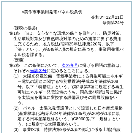
○美作市事業用発電パネル税条例
令和3年12月21日
条例第24号
(課税の根拠)
第1条
市は、安心安全な環境の保全を目的とし、防災対策、
生活環境対策及び自然環境対策のための施策に要する費用
に充てるため、地方税法
(昭和25年法律第226号。以下
「法」という。)
第5条第7項の規定に基づき、事業用発電パ
ネル税を課する。
(定義)
第2条
この条例において、
次の各号
に掲げる用語の意義は、
それぞれ
当該各号
に定めるところによる。
(1)
太陽光発電設備 電気事業者による再生可能エネルギ
ー電気の調達に関する特別措置法
(平成23年法律第108
号。以下「特措法」という。)
第2条第3項に規定する再生
可能エネルギー発電設備のうち、同条第4項第1号に掲げ
る太陽光を電気に変換する設備及びその附属設備をい
う。
(2)
パネル 太陽光発電設備として設置した日本産業規格
(産業標準化法
(昭和24年法律第185号)
第20条第1項に規
定する日本産業規格をいう。)
C8960
(以下「規格」とい
う。)
に規定する太陽電池をいう。
(3)
事業区域 特措法第9条第3項の認定に係る土地
(当該