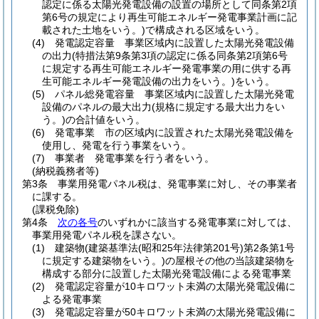
認定に係る太陽光発電設備の設置の場所として同条第2項
第6号の規定により再生可能エネルギー発電事業計画に記
載された土地をいう。)
で構成される区域をいう。
(4)
発電認定容量 事業区域内に設置した太陽光発電設備
の出力
(特措法第9条第3項の認定に係る同条第2項第6号
に規定する再生可能エネルギー発電事業の用に供する再
生可能エネルギー発電設備の出力をいう。)
をいう。
(5)
パネル総発電容量 事業区域内に設置した太陽光発電
設備のパネルの最大出力
(規格に規定する最大出力をい
う。)
の合計値をいう。
(6)
発電事業 市の区域内に設置された太陽光発電設備を
使用し、発電を行う事業をいう。
(7)
事業者 発電事業を行う者をいう。
(納税義務者等)
第3条
事業用発電パネル税は、発電事業に対し、その事業者
に課する。
(課税免除)
第4条
次の各号
のいずれかに該当する発電事業に対しては、
事業用発電パネル税を課さない。
(1)
建築物
(建築基準法
(昭和25年法律第201号)
第2条第1号
に規定する建築物をいう。)
の屋根その他の当該建築物を
構成する部分に設置した太陽光発電設備による発電事業
(2)
発電認定容量が10キロワット未満の太陽光発電設備に
よる発電事業
(3)
発電認定容量が50キロワット未満の太陽光発電設備に