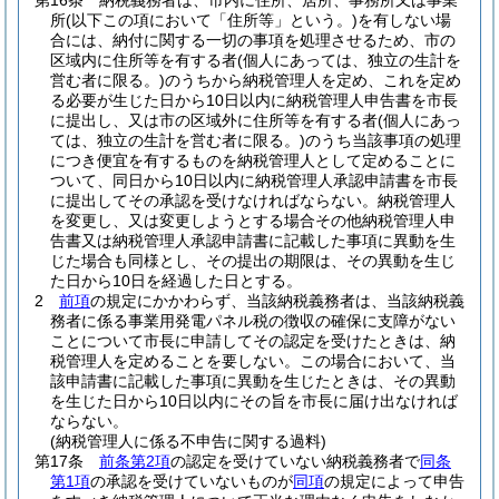
第16条
納税義務者は、市内に住所、居所、事務所又は事業
所
(以下この項において「住所等」という。)
を有しない場
合には、納付に関する一切の事項を処理させるため、市の
区域内に住所等を有する者
(個人にあっては、独立の生計を
営む者に限る。)
のうちから納税管理人を定め、これを定め
る必要が生じた日から10日以内に納税管理人申告書を市長
に提出し、又は市の区域外に住所等を有する者
(個人にあっ
ては、独立の生計を営む者に限る。)
のうち当該事項の処理
につき便宜を有するものを納税管理人として定めることに
ついて、同日から10日以内に納税管理人承認申請書を市長
に提出してその承認を受けなければならない。
納税管理人
を変更し、又は変更しようとする場合その他納税管理人申
告書又は納税管理人承認申請書に記載した事項に異動を生
じた場合も同様とし、その提出の期限は、その異動を生じ
た日から10日を経過した日とする。
2
前項
の規定にかかわらず、当該納税義務者は、当該納税義
務者に係る事業用発電パネル税の徴収の確保に支障がない
ことについて市長に申請してその認定を受けたときは、納
税管理人を定めることを要しない。
この場合において、当
該申請書に記載した事項に異動を生じたときは、その異動
を生じた日から10日以内にその旨を市長に届け出なければ
ならない。
(納税管理人に係る不申告に関する過料)
第17条
前条第2項
の認定を受けていない納税義務者で
同条
第1項
の承認を受けていないものが
同項
の規定によって申告