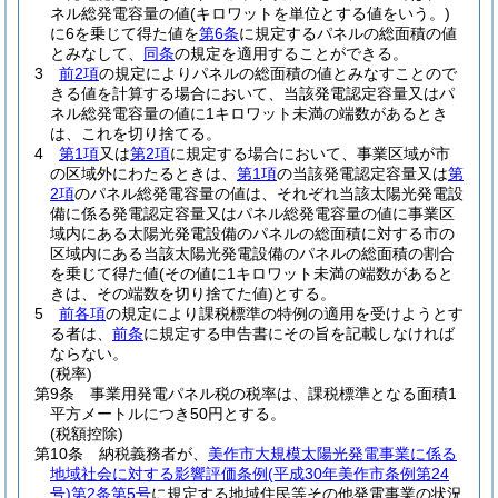
ネル総発電容量の値
(キロワットを単位とする値をいう。)
に6を乗じて得た値を
第6条
に規定するパネルの総面積の値
とみなして、
同条
の規定を適用することができる。
3
前2項
の規定によりパネルの総面積の値とみなすことので
きる値を計算する場合において、当該発電認定容量又はパ
ネル総発電容量の値に1キロワット未満の端数があるとき
は、これを切り捨てる。
4
第1項
又は
第2項
に規定する場合において、事業区域が市
の区域外にわたるときは、
第1項
の当該発電認定容量又は
第
2項
のパネル総発電容量の値は、それぞれ当該太陽光発電設
備に係る発電認定容量又はパネル総発電容量の値に事業区
域内にある太陽光発電設備のパネルの総面積に対する市の
区域内にある当該太陽光発電設備のパネルの総面積の割合
を乗じて得た値
(その値に1キロワット未満の端数があると
きは、その端数を切り捨てた値)
とする。
5
前各項
の規定により課税標準の特例の適用を受けようとす
る者は、
前条
に規定する申告書にその旨を記載しなければ
ならない。
(税率)
第9条
事業用発電パネル税の税率は、課税標準となる面積1
平方メートルにつき50円とする。
(税額控除)
第10条
納税義務者が、
美作市大規模太陽光発電事業に係る
地域社会に対する影響評価条例
(平成30年美作市条例第24
号)
第2条第5号
に規定する地域住民等その他発電事業の状況