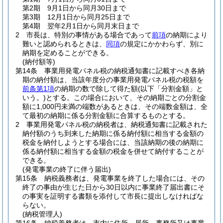
第2期 9月1日から同月30日まで
第3期 12月1日から同月25日まで
第4期 翌年2月1日から同月末日まで
2
市長は、特別の事情がある場合であって
前項
の納期により
難いと認められるときは、
同項
の規定にかかわらず、別に
納期を定めることができる。
(納付額等)
第14条
事業用発電パネル税の納税通知書に記載すべき各納
期の納付額は、当該年度分の事業用発電パネル税の税額を
前条第1項
の納期の数で除して得た額
(以下「分割金額」と
いう。)
とする。
この場合において、その納期ごとの分割金
額に1,000円未満の端数があるときは、その端数金額は、全
て最初の納期に係る分割金額に合算するものとする。
2
事業用発電パネル税の納税者は、納税通知書に記載された
納付額のうち到来した納期に係る納付額に相当する金額の
税金を納付しようとする場合には、当該納期の後の納期に
係る納付額に相当する金額の税金を併せて納付することが
できる。
(発電事業の終了に伴う届出)
第15条
納税義務者は、発電事業を終了した場合には、その
終了の事由が生じた日から30日以内に事業終了届出書にそ
の事実を証明する書類を添付して市長に提出しなければな
らない。
(納税管理人)