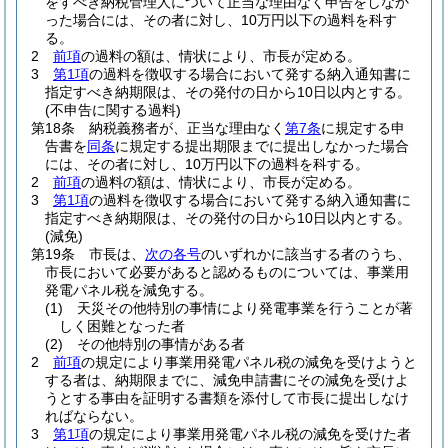
をすべき納税管理人について正当な理由なく申告をしなか
った場合には、その者に対し、10万円以下の過料を科す
る。
2
前項
の過料の額は、情状により、市長が定める。
3
第1項
の過料を徴収する場合において発する納入通知書に
指定すべき納期限は、その発付の日から10日以内とする。
(不申告に関する過料)
第18条
納税義務者が、正当な理由なく
第7条
に規定する申
告書を
同条
に規定する提出期限までに提出しなかった場合
には、その者に対し、10万円以下の過料を科する。
2
前項
の過料の額は、情状により、市長が定める。
3
第1項
の過料を徴収する場合において発する納入通知書に
指定すべき納期限は、その発付の日から10日以内とする。
(減免)
第19条
市長は、
次の各号
のいずれかに該当する者のうち、
市長において必要があると認めるものについては、事業用
発電パネル税を減免する。
(1)
天災その他特別の事情により発電事業を行うことが著
しく困難となった者
(2)
その他特別の事情がある者
2
前項
の規定により事業用発電パネル税の減免を受けようと
する者は、納期限までに、減免申請書にその減免を受けよ
うとする事由を証明する書類を添付して市長に提出しなけ
ればならない。
3
第1項
の規定により事業用発電パネル税の減免を受けた者