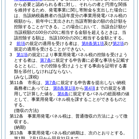
から必要と認められる者に対し、それらの者と円滑な関係
を維持するため、発電事業に関し寄附金を支出した場合に
は、当該納税義務者の当該年度分の事業用発電パネル税の
税額から、前年中に支出された当該寄附金の額の合計額を
控除することができる。
この場合において、当該合計額が
当該税額の100分の20に相当する金額を超えるときは、当
該控除する額は、当該100分の20に相当する金額とする。
2
前項
の規定の適用を受ける者は、
第8条第1項
及び
第2項
の
規定の適用を受けることができない。
3
第1項
の規定により事業用発電パネル税の控除を受けよう
とする者は、
第7条
に規定する申告書に必要な事項を記載す
るとともに、その控除を受けようとする事由を証明する書
類を添付しなければならない。
(みなし課税)
第11条
市長は、
第7条
に規定する申告書を提出しない納税
義務者にあっては、
第8条第1項
から
第4項
までの規定を適
用して計算した値を、
第6条
に規定するパネルの総面積の値
として、事業用発電パネル税を課することができるものと
する。
(徴収の方法)
第12条
事業用発電パネル税は、普通徴収の方法によって徴
収する。
(納期)
第13条
事業用発電パネル税の納期は、次のとおりとする。
第1期 7月1日から同月31日まで