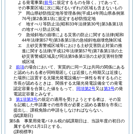
よる発電事業
(
前号
に規定するものを除く。)
であって、
その事業区域に次に掲げるいずれの区域も含まないもの
ア
岡山県砂防指定地等管理条例
(平成14年岡山県条例第
76号)
第2条第1項に規定する砂防指定地
イ
地すべり等防止法
(昭和33年法律第30号)
第3条第1項
の地すべり防止区域
ウ
急傾斜地の崩壊による災害の防止に関する法律
(昭和
44年法律第57号)
第3条第1項の急傾斜地崩壊危険区域
エ
土砂災害警戒区域等における土砂災害防止対策の推
進に関する法律
(平成12年法律第57号)
第7条第1項の土
砂災害警戒区域及び同法第9条第1項の土砂災害特別警
戒区域
2
前項
の場合において、実質的に同一又は共同の関係にある
と認められる者が同時期若しくは近接した時期又は近接し
た場所に設置する太陽光発電設備が一体性を有するものと
市長が認めるときは、関係する太陽光発電設備全ての発電
認定容量を合算した値をもって、
同項第2号
又は
第3号
の発
電認定容量とみなす。
3
第1項第3号
の規定の適用を受けようとする者は、その旨
を記載した申請書その他市長が必要と認める書類を市長に
提出し、課税免除の申請をしなければならない。
(賦課期日)
第5条
事業用発電パネル税の賦課期日は、当該年度の初日の
属する年の1月1日とする。
(課税標準)