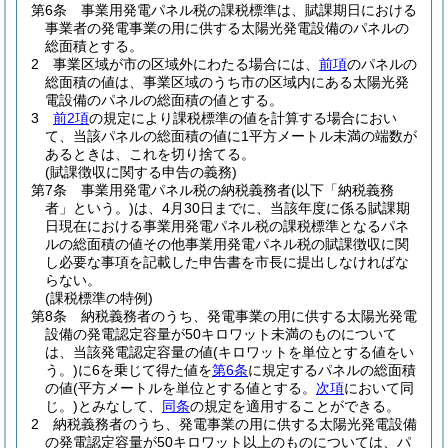
第6条
事業用発電パネル税の課税標準は、賦課期日における
事業者の発電事業の用に供する太陽光発電設備のパネルの
総面積とする。
2
事業区域が市の区域外にわたる場合には、
前項
のパネルの
総面積の値は、事業区域のうち市の区域内にある太陽光発
電設備のパネルの総面積の値とする。
3
前2項
の規定により課税標準の値を計算する場合におい
て、当該パネルの総面積の値に1平方メートル未満の端数が
あるときは、これを切り捨てる。
(賦課徴収に関する申告の義務)
第7条
事業用発電パネル税の納税義務者
(以下「納税義務
者」という。)
は、4月30日までに、当該年度に係る賦課期
日現在における事業用発電パネル税の課税標準となるパネ
ルの総面積の値その他事業用発電パネル税の賦課徴収に関
し必要な事項を記載した申告書を市長に提出しなければな
らない。
(課税標準の特例)
第8条
納税義務者のうち、発電事業の用に供する太陽光発電
設備の発電認定容量が50キロワット未満のものについて
は、当該発電認定容量の値
(キロワットを単位とする値をい
う。)
に6を乗じて得た値を
第6条
に規定するパネルの総面積
の値
(平方メートルを単位とする値とする。
次項
において同
じ。)
とみなして、
同条
の規定を適用することができる。
2
納税義務者のうち、発電事業の用に供する太陽光発電設備
の発電認定容量が50キロワット以上のものについては、パ