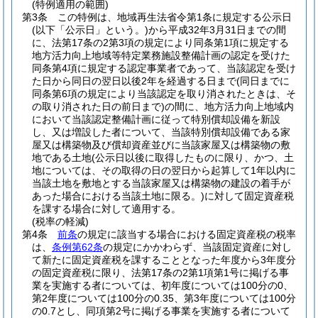
(特例適用の範囲)
第3条
この特例は、地域再生法省令第1条に規定する公示日
(以下「公示日」という。)
から平成32年3月31日までの間
に、法第17条の2第3項の規定により同条第1項に規定する
地方活力向上地域等特定業務施設整備計画の認定を受けた
同条第4項に規定する認定事業者であって、当該認定を受け
た日から同日の翌日以後2年を経過する日まで
(同日までに
同条第6項の規定により当該認定を取り消されたときは、そ
の取り消された日の前日まで)
の間に、地方活力向上地域内
において当該認定整備計画に従って特別償却設備を新設
し、又は増設した者について、当該特別償却設備である家
屋又は構築物及び償却資産並びに当該家屋又は構築物の敷
地である土地
(公示日以後に取得したものに限り、かつ、土
地については、その取得の日の翌日から起算して1年以内に
当該土地を敷地とする当該家屋又は構築物の建設の着手が
あった場合における当該土地に限る。)
に対して固定資産税
を課する場合に対して適用する。
(税率の軽減)
第4条
前条
の規定に該当する場合における固定資産税の税率
は、
条例第62条
の規定にかかわらず、当該固定資産に対し
て新たに固定資産税を課することとなった年度から3年度分
の固定資産税に限り、法第17条の2第1項第1号に掲げる事
業を実施する者については、初年度については100分の0、
第2年度については100分の0.35、第3年度については100分
の0.7とし、同項第2号に掲げる事業を実施する者について