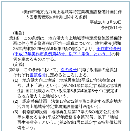
○美作市地方活力向上地域等特定業務施設整備計画に伴
う固定資産税の特例に関する条例
平成28年3月30日
条例第11号
(趣旨)
第1条
この条例は、地方活力向上地域等特定業務施設整備計
画に伴う固定資産税の不均一課税について、地方税法
(昭和
25年法律第226号)
第6条第2項の規定により、
美作市税条例
(平成17年美作市条例第48号。以下「条例」という。)
の特
例を定めるものとする。
(定義)
第2条
この条例において、
次の各号
に掲げる用語の意義は、
それぞれ
当該各号
に定めるところによる。
(1)
地方活力向上地域 地域再生法
(平成17年法律第24
号。以下「法」という。)
第7条1項に規定する認定地域再
生計画に記載されている法第5条第4項第5号イに規定す
る地方活力向上地域をいう。
(2)
認定整備計画 法第17条の2第4項に規定する認定地方
活力向上地域等特定業務施設整備計画をいう。
(3)
特別償却設備 地域再生法第17条の6の地方公共団体
等を定める省令
(平成27年総務省令第73号。以下「地域
再生法省令」という。)
第2条第1号に規定する特別償却設
備をいう。