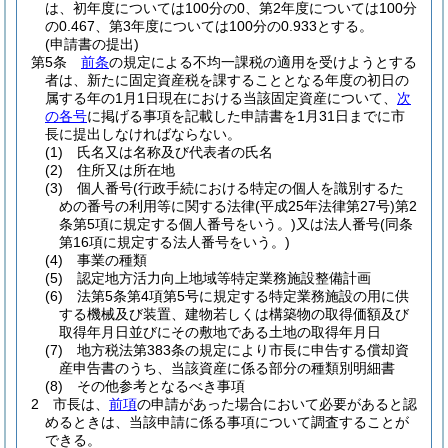
は、初年度については100分の0、第2年度については100分
の0.467、第3年度については100分の0.933とする。
(申請書の提出)
第5条
前条
の規定による不均一課税の適用を受けようとする
者は、新たに固定資産税を課することとなる年度の初日の
属する年の1月1日現在における当該固定資産について、
次
の各号
に掲げる事項を記載した申請書を1月31日までに市
長に提出しなければならない。
(1)
氏名又は名称及び代表者の氏名
(2)
住所又は所在地
(3)
個人番号
(行政手続における特定の個人を識別するた
めの番号の利用等に関する法律
(平成25年法律第27号)
第2
条第5項に規定する個人番号をいう。)
又は法人番号
(同条
第16項に規定する法人番号をいう。)
(4)
事業の種類
(5)
認定地方活力向上地域等特定業務施設整備計画
(6)
法第5条第4項第5号に規定する特定業務施設の用に供
する機械及び装置、建物若しくは構築物の取得価額及び
取得年月日並びにその敷地である土地の取得年月日
(7)
地方税法第383条の規定により市長に申告する償却資
産申告書のうち、当該資産に係る部分の種類別明細書
(8)
その他参考となるべき事項
2
市長は、
前項
の申請があった場合において必要があると認
めるときは、当該申請に係る事項について調査することが
できる。