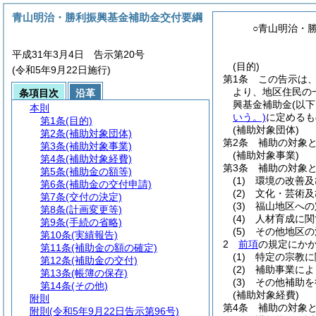
青山明治・勝利振興基金補助金交付要綱
○青山明治・
平成31年3月4日 告示第20号
(目的)
(令和5年9月22日施行)
第1条
この告示は
より、地区住民の
条項目次
沿革
興基金補助金
(以
本則
いう。)
に定めるも
第1条
(目的)
(補助対象団体)
第2条
(補助対象団体)
第2条
補助の対象
第3条
(補助対象事業)
(補助対象事業)
第4条
(補助対象経費)
第3条
補助の対象
第5条
(補助金の額等)
(1)
環境の改善及
第6条
(補助金の交付申請)
(2)
文化・芸術及
第7条
(交付の決定)
(3)
福山地区への
第8条
(計画変更等)
(4)
人材育成に関
第9条
(手続の省略)
(5)
その他地区の
第10条
(実績報告)
2
前項
の規定にか
第11条
(補助金の額の確定)
(1)
特定の宗教に
第12条
(補助金の交付)
(2)
補助事業によ
第13条
(帳簿の保存)
(3)
その他補助を
第14条
(その他)
(補助対象経費)
附則
第4条
補助の対象
附則
(令和5年9月22日告示第96号)