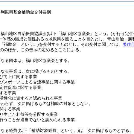
勝利振興基金補助金交付要綱
、福山地区自治振興協議会
(以下「福山地区協議会」という。)
が行う定住
一体感の醸成と個性ある地域振興を図ることを目的とし、青山明治・勝
下「補助金」という。)
を交付するものとし、その交付に関しては、
美作
ののほか、この告示の定めるところによる。
となる団体は、福山地区協議会とする。
となる事業は、次に掲げるものとする。
び向上に関する事業
びスポーツによる交流事業に関する事業
定住促進に関する事業
する事業
活性化に資すると認められる事業
かわらず、次に掲げるものは補助の対象としない。
関する事業
り生じた利益等を分配する事業
行うことが適当でないと認められる事業
となる経費
(以下「補助対象経費」という。)
は、次に掲げるものとする。