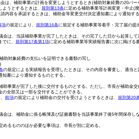
議会は、補助事業の計画を変更しようとするとき
(補助対象経費の20パ
しようとするときは、
規則第13条
に定める補助事業等計画変更・中止
(
申請内容を承認するときは、補助金等変更交付決定通知書により通知す
4項
の規定により、
規則第16条
に規定する補助事業等着手・完了届の提
議会は、当該補助事業が完了したときは、その完了した日から起算して2
までに、
規則第17条第1項
に定める補助事業等実績報告書に次に掲げる
補助対象経費の支払いを証明できる書類の写し
)
条
の規定による実績報告を受理したときは、その内容を審査し、適当と
通知書により通知するものとする。
補助事業が完了した後に交付するものとする。
ただし、市長が補助金交
金の全部又は一部を交付することができる。
は、
前項
の規定により補助金の交付を受けようとするときは、
規則第20
議会は、補助金に係る帳簿及び証拠書類を当該事業終了後5年間保存し
定めるもののほか必要な事項は、市長が別に定める。