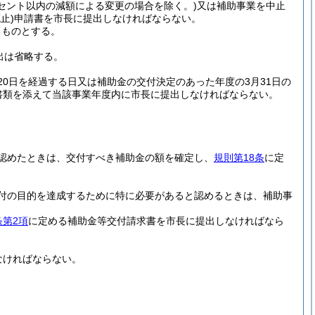
ーセント以内の減額による変更の場合を除く。)
又は補助事業を中止
廃止)
申請書を市長に提出しなければならない。
るものとする。
出は省略する。
0日を経過する日又は補助金の交付決定のあった年度の3月31日の
書類を添えて当該事業年度内に市長に提出しなければならない。
認めたときは、交付すべき補助金の額を確定し、
規則第18条
に定
付の目的を達成するために特に必要があると認めるときは、補助事
条第2項
に定める補助金等交付請求書を市長に提出しなければなら
なければならない。