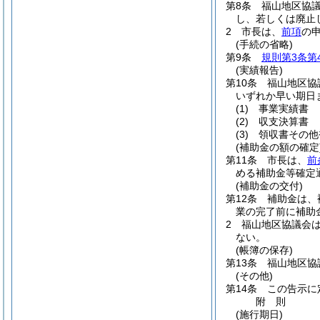
第8条
福山地区協
し、若しくは廃止
2
市長は、
前項
の
(手続の省略)
第9条
規則第3条第
(実績報告)
第10条
福山地区協
いずれか早い期日
(1)
事業実績書
(2)
収支決算書
(3)
領収書その他
(補助金の額の確定
第11条
市長は、
前
める補助金等確定
(補助金の交付)
第12条
補助金は、
業の完了前に補助
2
福山地区協議会
ない。
(帳簿の保存)
第13条
福山地区協
(その他)
第14条
この告示に
附
則
(施行期日)