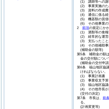
(1)
講師等への謝
(2)
事業実施のた
(3)
資料の作成費
(4)
通信に係る経
(5)
機器類の賃借
(6)
その他事業の
2
前項
の規定にか
(1)
酒類等の食糧
(2)
経常的な運営
(3)
支払ったこと
(4)
その他補助事
(補助金の額等)
第5条
補助金の額は
金の交付額につい
(補助金の交付申請
第6条
福山地区協
ければならない。
(1)
事業計画書
(2)
事業収支予算
(3)
福山地区協議
(4)
その他市長が
(交付の決定)
第7条
市長は、
前
る。
(計画変更等)