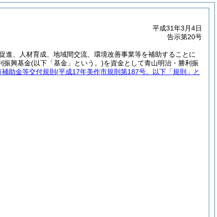
平成31年3月4日
告示第20号
促進、人材育成、地域間交流、環境改善事業等を補助することに
利振興基金
(以下「基金」という。)
を資金として青山明治・勝利振
市補助金等交付規則
(平成17年美作市規則第187号。以下「規則」と