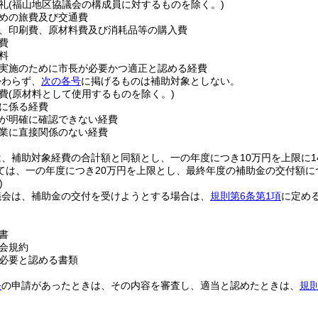
礼
(福山地区協議会の構成員に対するものを除く。)
めの旅費及び交通費
、印刷費、原材料費及び消耗品等の購入費
費
料
実施のために市長が必要かつ適正と認める経費
かわらず、
次の各号
に掲げるものは補助対象としない。
費
(原材料として使用するものを除く。)
に係る経費
が明確に確認できない経費
業に直接関係のない経費
、補助対象経費の合計額と同額とし、一の年度につき10万円を上限に1
ては、一の年度につき20万円を上限とし、最終年度の補助金の交付額に
)
議会は、補助金の交付を受けようとする場合は、
規則第6条第1項
に定め
書
会規約
必要と認める書類
条
の申請があったときは、その内容を審査し、適当と認めたときは、
規則