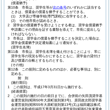
(償還猶予)
第10条
市長は、奨学生等が
次の各号
のいずれかに該当する
ときは、償還金の償還を猶予することができる。
(1)
大学及び専修学校
(専門課程)
に在学するとき。
(2)
その他市長が認めるとき。
2
奨学金の償還猶予を受けようとする者は、奨学金償還猶予
申請書にその理由を証する書類を添えて、市長に提出しな
ければならない。
3
市長は、奨学金の償還を猶予することを決定した場合は、
奨学金償還猶予決定通知書により通知する。
(奨学生名簿)
第11条
市長は、奨学生名簿を備え付けることにより、常に
奨学生等の現況を明らかにするとともに、奨学金の貸付け
及び償還の台帳とするものとする。
(その他)
第12条
この規則に定めるもののほか、必要な事項は、別に
定める。
附
則
(施行期日)
1
この規則は、平成17年3月31日から施行する。
(経過措置)
2
この規則の施行の日の前日までに、合併前の矢田茂奨学基
金運営規則
(昭和50年大原町規則第3号)
、原田政次郎奨学基
金運営規則
(昭和55年大原町規則第13号)
又は福田建設株式
会社代表取締役福田五男育英資金運営規則
(昭和57年東粟倉