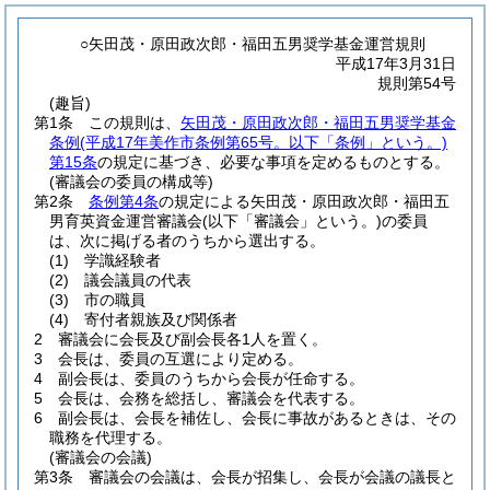
○矢田茂・原田政次郎・福田五男奨学基金運営規則
平成17年3月31日
規則第54号
(趣旨)
第1条
この規則は、
矢田茂・原田政次郎・福田五男奨学基金
条例
(平成17年美作市条例第65号。以下「条例」という。)
第15条
の規定に基づき、必要な事項を定めるものとする。
(審議会の委員の構成等)
第2条
条例第4条
の規定による矢田茂・原田政次郎・福田五
男育英資金運営審議会
(以下「審議会」という。)
の委員
は、次に掲げる者のうちから選出する。
(1)
学識経験者
(2)
議会議員の代表
(3)
市の職員
(4)
寄付者親族及び関係者
2
審議会に会長及び副会長各1人を置く。
3
会長は、委員の互選により定める。
4
副会長は、委員のうちから会長が任命する。
5
会長は、会務を総括し、審議会を代表する。
6
副会長は、会長を補佐し、会長に事故があるときは、その
職務を代理する。
(審議会の会議)
第3条
審議会の会議は、会長が招集し、会長が会議の議長と