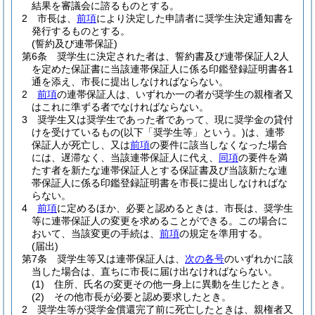
結果を審議会に諮るものとする。
2
市長は、
前項
により決定した申請者に奨学生決定通知書を
発行するものとする。
(誓約及び連帯保証)
第6条
奨学生に決定された者は、誓約書及び連帯保証人2人
を定めた保証書に当該連帯保証人に係る印鑑登録証明書各1
通を添え、市長に提出しなければならない。
2
前項
の連帯保証人は、いずれか一の者が奨学生の親権者又
はこれに準ずる者でなければならない。
3
奨学生又は奨学生であった者であって、現に奨学金の貸付
けを受けているもの
(以下「奨学生等」という。)
は、連帯
保証人が死亡し、又は
前項
の要件に該当しなくなった場合
には、遅滞なく、当該連帯保証人に代え、
同項
の要件を満
たす者を新たな連帯保証人とする保証書及び当該新たな連
帯保証人に係る印鑑登録証明書を市長に提出しなければな
らない。
4
前項
に定めるほか、必要と認めるときは、市長は、奨学生
等に連帯保証人の変更を求めることができる。
この場合に
おいて、当該変更の手続は、
前項
の規定を準用する。
(届出)
第7条
奨学生等又は連帯保証人は、
次の各号
のいずれかに該
当した場合は、直ちに市長に届け出なければならない。
(1)
住所、氏名の変更その他一身上に異動を生じたとき。
(2)
その他市長が必要と認め要求したとき。
2
奨学生等が奨学金償還完了前に死亡したときは、親権者又