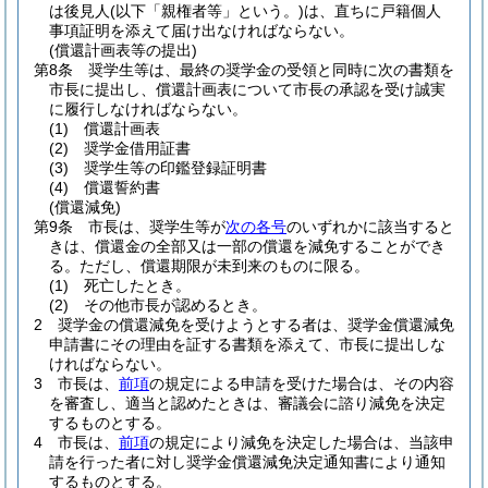
は後見人
(以下「親権者等」という。)
は、直ちに戸籍個人
事項証明を添えて届け出なければならない。
(償還計画表等の提出)
第8条
奨学生等は、最終の奨学金の受領と同時に次の書類を
市長に提出し、償還計画表について市長の承認を受け誠実
に履行しなければならない。
(1)
償還計画表
(2)
奨学金借用証書
(3)
奨学生等の印鑑登録証明書
(4)
償還誓約書
(償還減免)
第9条
市長は、奨学生等が
次の各号
のいずれかに該当すると
きは、償還金の全部又は一部の償還を減免することができ
る。
ただし、償還期限が未到来のものに限る。
(1)
死亡したとき。
(2)
その他市長が認めるとき。
2
奨学金の償還減免を受けようとする者は、奨学金償還減免
申請書にその理由を証する書類を添えて、市長に提出しな
ければならない。
3
市長は、
前項
の規定による申請を受けた場合は、その内容
を審査し、適当と認めたときは、審議会に諮り減免を決定
するものとする。
4
市長は、
前項
の規定により減免を決定した場合は、当該申
請を行った者に対し奨学金償還減免決定通知書により通知
するものとする。