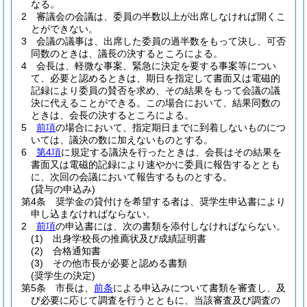
なる。
2
審議会の会議は、委員の半数以上が出席しなければ開くこ
とができない。
3
会議の議事は、出席した委員の過半数をもって決し、可否
同数のときは、議長の決するところによる。
4
会長は、軽微な事案、緊急に決定を要する事案等につい
て、必要と認めるときは、期日を指定して書面又は電磁的
記録により委員の賛否を求め、その結果をもって会議の議
決に代えることができる。
この場合において、結果同数の
ときは、会長の決するところによる。
5
前項
の場合において、指定期日までに到着しないものにつ
いては、議決の数に加えないものとする。
6
第4項
に規定する議決を行ったときは、会長はその結果を
書面又は電磁的記録により速やかに委員に報告するととも
に、次回の会議において報告するものとする。
(貸与の申込み)
第4条
奨学金の貸付けを希望する者は、奨学生申込書により
申し込まなければならない。
2
前項
の申込書には、次の書類を添付しなければならない。
(1)
出身学校長の推薦状及び成績証明書
(2)
合格通知書
(3)
その他市長が必要と認める書類
(奨学生の決定)
第5条
市長は、
前条
による申込みについて書類を審査し、及
び必要に応じて調査を行うとともに、当該審査及び調査の