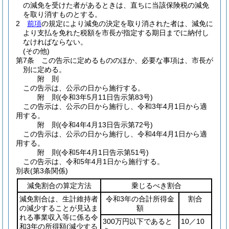
の減免を受けた者があるときは、直ちに当該保険税の減免
を取り消すものとする。
2
前項
の規定により減免の決定を取り消された者は、減免に
より支払を免れた税額を市長が指定する期日までに納付し
なければならない。
(その他)
第7条
この告示に定めるもののほか、必要な事項は、市長が
別に定める。
附
則
この告示は、公示の日から施行する。
附
則
(令和3年5月11日
告示第83号)
この告示は、公示の日から施行し、令和3年4月1日から適
用する。
附
則
(令和4年4月13日
告示第72号)
この告示は、公示の日から施行し、令和4年4月1日から適
用する。
附
則
(令和5年4月1日
告示第51号)
この告示は、令和5年4月1日から施行する。
別表
(第3条関係)
減免割合の算定方法
乗じるべき割合
減免割合は、生計維持者
令和3年の合計所得金
割合
の減少することが見込ま
額
れる事業収入等に係る令
300万円以下であると
10／10
和3年の所得額
(減少する