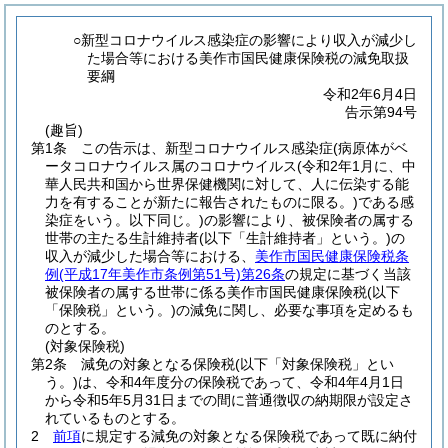
○新型コロナウイルス感染症の影響により収入が減少し
た場合等における美作市国民健康保険税の減免取扱
要綱
令和2年6月4日
告示第94号
(趣旨)
第1条
この告示は、新型コロナウイルス感染症
(病原体がベ
ータコロナウイルス属のコロナウイルス
(令和2年1月に、中
華人民共和国から世界保健機関に対して、人に伝染する能
力を有することが新たに報告されたものに限る。)
である感
染症をいう。以下同じ。)
の影響により、被保険者の属する
世帯の主たる生計維持者
(以下「生計維持者」という。)
の
収入が減少した場合等における、
美作市国民健康保険税条
例
(平成17年美作市条例第51号)
第26条
の規定に基づく当該
被保険者の属する世帯に係る美作市国民健康保険税
(以下
「保険税」という。)
の減免に関し、必要な事項を定めるも
のとする。
(対象保険税)
第2条
減免の対象となる保険税
(以下「対象保険税」とい
う。)
は、令和4年度分の保険税であって、令和4年4月1日
から令和5年5月31日までの間に普通徴収の納期限が設定さ
れているものとする。
2
前項
に規定する減免の対象となる保険税であって既に納付