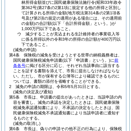
林所得金額並びに国民健康保険法施行令
(昭和33年政令
第362号)
第27条の2第1項に規定する他の所得と区別し
て計算される所得の金額
(地方税法第314条の2第1項各
号及び第2項の規定の適用がある場合には、その適用前
の金額)
の合計額
(以下「合計所得金額」という。)
が
1,000万円以下であること。
ウ
減少することが見込まれる生計維持者の事業収入等
に係る所得以外の令和3年の所得の合計額が400万円以
下であること。
(減免の申請)
第4条
保険税の減免を受けようとする世帯の納税義務者は、
国民健康保険税減免申請書
(以下「申請書」という。)
に
前
条各号
に掲げる区分に応じ、それぞれ当該事由に該当する
ことを証する書類を添えて、市長に提出しなければならな
い。
ただし、市が保有する公簿等により確認できるものに
ついては、書類の添付を省略することができる。
2
減免の申請の期限は、令和5年5月31日とする。
(減免の決定及び通知)
第5条
市長は、申請書の提出があったときは、当該申請の内
容を審査し、減免の承認を決定したときは、国民健康保険
税減免承認通知書により、不承認の決定をしたときは、国
民健康保険税減免不承認通知書により当該申請者に通知す
るものとする。
(減免の取消し)
第6条
市長は、偽りの申請その他不正の行為により、保険税