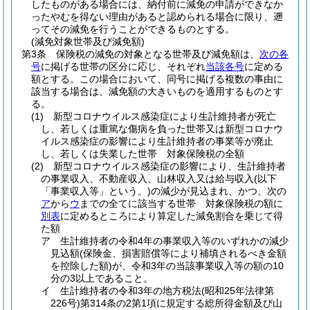
したものがある場合には、納付前に減免の申請ができなか
ったやむを得ない理由があると認められる場合に限り、遡
ってその減免を行うことができるものとする。
(減免対象世帯及び減免額)
第3条
保険税の減免の対象となる世帯及び減免額は、
次の各
号
に掲げる世帯の区分に応じ、それぞれ
当該各号
に定める
額とする。
この場合において、同号に掲げる複数の事由に
該当する場合は、減免額の大きいものを適用するものとす
る。
(1)
新型コロナウイルス感染症により生計維持者が死亡
し、若しくは重篤な傷病を負った世帯又は新型コロナウ
イルス感染症の影響により生計維持者の事業等が廃止
し、若しくは失業した世帯 対象保険税の全額
(2)
新型コロナウイルス感染症の影響により、生計維持者
の事業収入、不動産収入、山林収入又は給与収入
(以下
「事業収入等」という。)
の減少が見込まれ、かつ、次の
ア
から
ウ
までの全てに該当する世帯 対象保険税の額に
別表
に定めるところにより算定した減免割合を乗じて得
た額
ア
生計維持者の令和4年の事業収入等のいずれかの減少
見込額
(保険金、損害賠償等により補填されるべき金額
を控除した額)
が、令和3年の当該事業収入等の額の10
分の3以上であること。
イ
生計維持者の令和3年の地方税法
(昭和25年法律第
226号)
第314条の2第1項に規定する総所得金額及び山