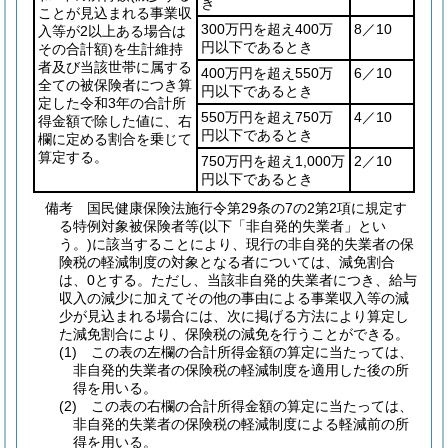
き
ことが見込まれる事業収
300万円を超え400万
8／10
入等が2以上ある場合は
円以下であるとき
その合計額)
を生計維持
者及び当該世帯に属する
400万円を超え550万
6／10
全ての被保険者につき算
円以下であるとき
定した令和3年の合計所
550万円を超え750万
4／10
得金額で除した値に、右
円以下であるとき
欄に定める割合を乗じて
算定する。
750万円を超え1,000万
2／10
円以下であるとき
備考 国民健康保険法施行令第29条の7の2第2項に規定す
る特例対象被保険者等(以下「非自発的失業者」とい
う。)に該当することにより、現行の非自発的失業者の保
険税の軽減制度の対象となる者については、減免割合
は、0とする。ただし、当該非自発的失業者につき、給与
収入の減少に加えてその他の事由による事業収入等の減
少が見込まれる場合には、次に掲げる方法により算定し
た減免割合により、保険税の減免を行うことができる。
(1) この表の左欄の合計所得金額の算定に当たっては、
非自発的失業者の保険税の軽減制度を適用した後の所
得を用いる。
(2) この表の右欄の合計所得金額の算定に当たっては、
非自発的失業者の保険税の軽減制度による軽減前の所
得を用いる。