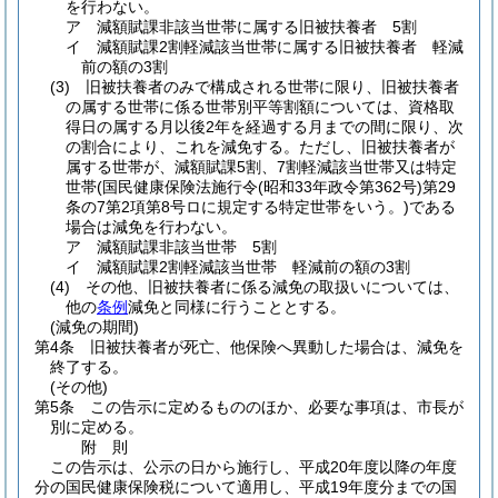
を行わない。
ア
減額賦課非該当世帯に属する旧被扶養者 5割
イ
減額賦課2割軽減該当世帯に属する旧被扶養者 軽減
前の額の3割
(3)
旧被扶養者のみで構成される世帯に限り、旧被扶養者
の属する世帯に係る世帯別平等割額については、資格取
得日の属する月以後2年を経過する月までの間に限り、次
の割合により、これを減免する。
ただし、旧被扶養者が
属する世帯が、減額賦課5割、7割軽減該当世帯又は特定
世帯
(国民健康保険法施行令
(昭和33年政令第362号)
第29
条の7第2項第8号ロに規定する特定世帯をいう。)
である
場合は減免を行わない。
ア
減額賦課非該当世帯 5割
イ
減額賦課2割軽減該当世帯 軽減前の額の3割
(4)
その他、旧被扶養者に係る減免の取扱いについては、
他の
条例
減免と同様に行うこととする。
(減免の期間)
第4条
旧被扶養者が死亡、他保険へ異動した場合は、減免を
終了する。
(その他)
第5条
この告示に定めるもののほか、必要な事項は、市長が
別に定める。
附
則
この告示は、公示の日から施行し、平成20年度以降の年度
分の国民健康保険税について適用し、平成19年度分までの国