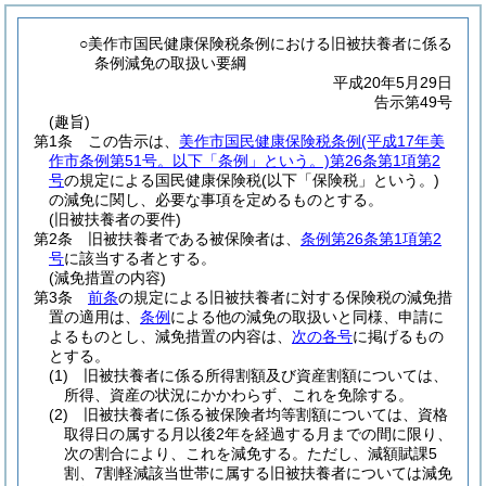
○美作市国民健康保険税条例における旧被扶養者に係る
条例減免の取扱い要綱
平成20年5月29日
告示第49号
(趣旨)
第1条
この告示は、
美作市国民健康保険税条例
(平成17年美
作市条例第51号。以下「条例」という。)
第26条第1項第2
号
の規定による国民健康保険税
(以下「保険税」という。)
の減免に関し、必要な事項を定めるものとする。
(旧被扶養者の要件)
第2条
旧被扶養者である被保険者は、
条例第26条第1項第2
号
に該当する者とする。
(減免措置の内容)
第3条
前条
の規定による旧被扶養者に対する保険税の減免措
置の適用は、
条例
による他の減免の取扱いと同様、申請に
よるものとし、減免措置の内容は、
次の各号
に掲げるもの
とする。
(1)
旧被扶養者に係る所得割額及び資産割額については、
所得、資産の状況にかかわらず、これを免除する。
(2)
旧被扶養者に係る被保険者均等割額については、資格
取得日の属する月以後2年を経過する月までの間に限り、
次の割合により、これを減免する。
ただし、減額賦課5
割、7割軽減該当世帯に属する旧被扶養者については減免