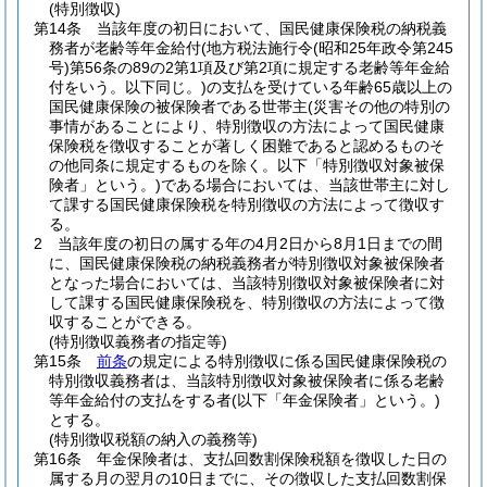
(特別徴収)
第14条
当該年度の初日において、国民健康保険税の納税義
務者が老齢等年金給付
(地方税法施行令
(昭和25年政令第245
号)
第56条の89の2第1項及び第2項に規定する老齢等年金給
付をいう。以下同じ。)
の支払を受けている年齢65歳以上の
国民健康保険の被保険者である世帯主
(災害その他の特別の
事情があることにより、特別徴収の方法によって国民健康
保険税を徴収することが著しく困難であると認めるものそ
の他同条に規定するものを除く。以下「特別徴収対象被保
険者」という。)
である場合においては、当該世帯主に対し
て課する国民健康保険税を特別徴収の方法によって徴収す
る。
2
当該年度の初日の属する年の4月2日から8月1日までの間
に、国民健康保険税の納税義務者が特別徴収対象被保険者
となった場合においては、当該特別徴収対象被保険者に対
して課する国民健康保険税を、特別徴収の方法によって徴
収することができる。
(特別徴収義務者の指定等)
第15条
前条
の規定による特別徴収に係る国民健康保険税の
特別徴収義務者は、当該特別徴収対象被保険者に係る老齢
等年金給付の支払をする者
(以下「年金保険者」という。)
とする。
(特別徴収税額の納入の義務等)
第16条
年金保険者は、支払回数割保険税額を徴収した日の
属する月の翌月の10日までに、その徴収した支払回数割保