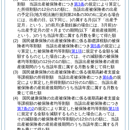
割額 当該出産被保険者につき
第3条
の規定により算定し
た所得割額の12分の1の額に、当該出産被保険者の出産
の予定日
(地方税法施行規則第24条の30の6に定める場合
には、出産の日。以下同じ。)
の属する月
(以下「出産予
定月」という。)
の前月
(多胎妊娠の場合には、3月前)
か
ら出産予定月の翌々月までの期間
(以下「産前産後期間」
という。)
のうち当該年度に属する月数を乗じて得た額
(2)
国民健康保険の出産被保険者に係る基礎課税額の被保
険者均等割額 当該出産被保険者につき
第5条
の規定によ
り算定した被保険者均等割額
(
第1項
に規定する金額を減
額するものとした場合にあっては、その減額後の被保険
者均等割額)
の12分の1の額に、当該出産被保険者の産前
産後期間のうち当該年度に属する月数を乗じて得た額
(3)
国民健康保険の出産被保険者に係る後期高齢者支援金
等課税額の所得割額 当該出産被保険者につき
第6条
の規
定により算定した所得割額の12分の1の額に、当該出産
被保険者の産前産後期間のうち当該年度に属する月数を
乗じて得た額
(4)
国民健康保険の出産被保険者に係る後期高齢者支援金
等課税額の被保険者均等割額 当該出産被保険者につき
第7条の2
の規定により算定した被保険者均等割額
(
第1項
に規定する金額を減額するものとした場合にあっては、
その減額後の被保険者均等割額)
の12分の1の額に、当該
出産被保険者の産前産後期間のうち当該年度に属する月
数を乗じて得た額