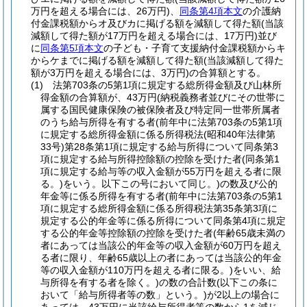
万円を超える場合には、26万円)
、
同条第4項本文
の介護納
付金課税額からオ及びカに掲げる額を減額して得た額
(当該
減額して得た額が17万円を超える場合には、17万円)
並び
に
同条第5項本文
の子ども・子育て支援納付金課税額からキ
からケまでに掲げる額を減額して得た額
(当該減額して得た
額が3万円を超える場合には、3万円)
の合算額とする。
(1)
法第703条の5第1項に規定する総所得金額及び山林所
得金額の合算額が、43万円
(納税義務者並びにその世帯に
属する国民健康保険の被保険者及び特定同一世帯所属者
のうち給与所得を有する者
(前年中に法第703条の5第1項
に規定する総所得金額に係る所得税法
(昭和40年法律第
33号)
第28条第1項に規定する給与所得について同条第3
項に規定する給与所得控除額の控除を受けた者
(同条第1
項に規定する給与等の収入金額が55万円を超える者に限
る。)
をいう。以下この号において同じ。)
の数及び公的
年金等に係る所得を有する者
(前年中に法第703条の5第1
項に規定する総所得金額に係る所得税法第35条第3項に
規定する公的年金等に係る所得について同条第4項に規定
する公的年金等控除額の控除を受けた者
(年齢65歳未満の
者にあっては当該公的年金等の収入金額が60万円を超え
る者に限り、年齢65歳以上の者にあっては当該公的年金
等の収入金額が110万円を超える者に限る。)
をいい、給
与所得を有する者を除く。)
の数の合計数
(以下この条に
おいて「給与所得者等の数」という。)
が2以上の場合に