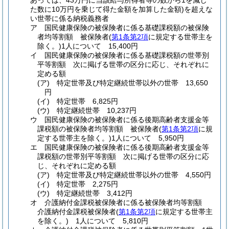
あっては、43万円に当該給与所得者等の数から1を減じ
た数に10万円を乗じて得た金額を加算した金額)
を超えな
い世帯に係る納税義務者
ア
国民健康保険の被保険者に係る基礎課税額の被保険
者均等割額 被保険者
(
第1条第2項
に規定する世帯主を
除く。)
1人について 15,400円
イ
国民健康保険の被保険者に係る基礎課税額の世帯別
平等割額 次に掲げる世帯の区分に応じ、それぞれに
定める額
(ア)
特定世帯及び特定継続世帯以外の世帯 13,650
円
(イ)
特定世帯 6,825円
(ウ)
特定継続世帯 10,237円
ウ
国民健康保険の被保険者に係る後期高齢者支援金等
課税額の被保険者均等割額 被保険者
(
第1条第2項
に規
定する世帯主を除く。)
1人について 5,950円
エ
国民健康保険の被保険者に係る後期高齢者支援金等
課税額の世帯別平等割額 次に掲げる世帯の区分に応
じ、それぞれに定める額
(ア)
特定世帯及び特定継続世帯以外の世帯 4,550円
(イ)
特定世帯 2,275円
(ウ)
特定継続世帯 3,412円
オ
介護納付金課税被保険者に係る被保険者均等割額
介護納付金課税被保険者
(
第1条第2項
に規定する世帯主
を除く。)
1人について 5,810円