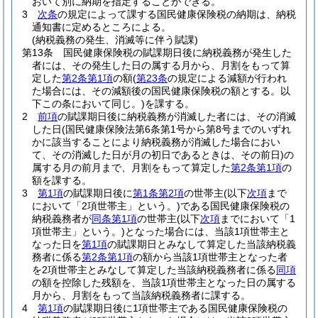
おいて別に納期を指定することができる。
3
次条
の規定によって課する国民健康保険税の納期は、納税
通知書に定めるところによる。
(納税義務の発生、消滅等に伴う賦課)
第13条
国民健康保険税の賦課期日後に納税義務が発生した
者には、その発生した日の属する月から、月割をもって算
定した
第2条第1項
の額
(
第23条
の規定による減額が行われ
た場合には、その減額後の国民健康保険税の額とする。以
下この条において同じ。)
を課する。
2
前項
の賦課期日後に納税義務が消滅した者には、その消滅
した日
(国民健康保険法第6条第1号から第8号までのいずれ
かに該当することにより納税義務が消滅した場合におい
て、その消滅した日が月の初日であるときは、その前日)
の
属する月の前月まで、月割をもって算定した
第2条第1項
の
額を課する。
3
第1項
の賦課期日後に
第1条第2項
の世帯主
(以下
次項
まで
において「2項世帯主」という。)
である国民健康保険税の
納税義務者が
同条第1項
の世帯主
(以下
次項
までにおいて「1
項世帯主」という。)
となった場合には、当該1項世帯主と
なった日を
第1項
の賦課期日とみなして算定した当該納税義
務者に係る
第2条第1項
の額から当該1項世帯主となった者
を2項世帯主とみなして算定した当該納税義務者に係る
同項
の額を控除した残額を、当該1項世帯主となった日の属する
月から、月割をもって当該納税義務者に課する。
4
第1項
の賦課期日後に1項世帯主である国民健康保険税の