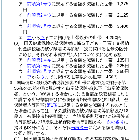
ア
前項第1号ウ
に規定する金額を減額した世帯 1,275
円
イ
前項第2号ウ
に規定する金額を減額した世帯 2,125
円
ウ
前項第3号ウ
に規定する金額を減額した世帯 3,400
円
エ
ア
から
ウ
までに掲げる世帯以外の世帯 4,250円
(3)
国民健康保険の被保険者に係る子ども・子育て支援納
付金課税額の被保険者均等割額 次に掲げる世帯の区分
に応じ、それぞれ未就学児1人について次に定める額
ア
前項第1号キ
に規定する金額を減額した世帯 135円
イ
前項第2号キ
に規定する金額を減額した世帯 225円
ウ
前項第3号キ
に規定する金額を減額した世帯 360円
エ
ア
から
ウ
までに掲げる世帯以外の世帯 450円
3
国民健康保険税の納税義務者の世帯に地方税法施行令第
56条の89第4項に規定する出産被保険者
(以下「出産被保険
者」という。)
が属する場合における当該納税義務者に対し
て課する所得割額並びに被保険者均等割額及び18歳以上被
保険者均等割額
(
第1項
に規定する金額を減額するものとし
た場合にあっては、その減額後の被保険者均等割額及び18
歳以上被保険者均等割額)
は、当該所得割額並びに被保険者
均等割額及び18歳以上被保険者均等割額から、
次の各号
に
掲げる区分に応じ、それぞれ
当該各号
に定める額を減額し
て得た額とする。
(1)
国民健康保険の出産被保険者に係る基礎課税額の所得