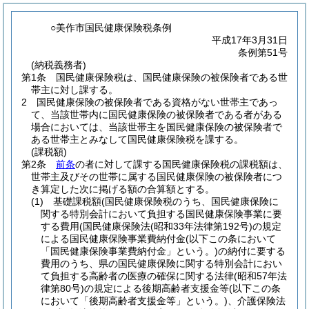
○美作市国民健康保険税条例
平成17年3月31日
条例第51号
(納税義務者)
第1条
国民健康保険税は、国民健康保険の被保険者である世
帯主に対し課する。
2
国民健康保険の被保険者である資格がない世帯主であっ
て、当該世帯内に国民健康保険の被保険者である者がある
場合においては、当該世帯主を国民健康保険の被保険者で
ある世帯主とみなして国民健康保険税を課する。
(課税額)
第2条
前条
の者に対して課する国民健康保険税の課税額は、
世帯主及びその世帯に属する国民健康保険の被保険者につ
き算定した次に掲げる額の合算額とする。
(1)
基礎課税額
(国民健康保険税のうち、国民健康保険に
関する特別会計において負担する国民健康保険事業に要
する費用
(国民健康保険法
(昭和33年法律第192号)
の規定
による国民健康保険事業費納付金
(以下この条において
「国民健康保険事業費納付金」という。)
の納付に要する
費用のうち、県の国民健康保険に関する特別会計におい
て負担する高齢者の医療の確保に関する法律
(昭和57年法
律第80号)
の規定による後期高齢者支援金等
(以下この条
において「後期高齢者支援金等」という。)
、介護保険法