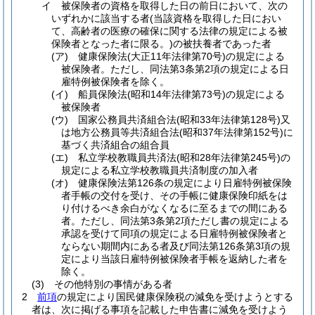
イ
被保険者の資格を取得した日の前日において、次の
いずれかに該当する者
(当該資格を取得した日におい
て、高齢者の医療の確保に関する法律の規定による被
保険者となった者に限る。)
の被扶養者であった者
(ア)
健康保険法
(大正11年法律第70号)
の規定による
被保険者。
ただし、同法第3条第2項の規定による日
雇特例被保険者を除く。
(イ)
船員保険法
(昭和14年法律第73号)
の規定による
被保険者
(ウ)
国家公務員共済組合法
(昭和33年法律第128号)
又
は地方公務員等共済組合法
(昭和37年法律第152号)
に
基づく共済組合の組合員
(エ)
私立学校教職員共済法
(昭和28年法律第245号)
の
規定による私立学校教職員共済制度の加入者
(オ)
健康保険法第126条の規定により日雇特例被保険
者手帳の交付を受け、その手帳に健康保険印紙をは
り付けるべき余白がなくなるに至るまでの間にある
者。
ただし、同法第3条第2項ただし書の規定による
承認を受けて同項の規定による日雇特例被保険者と
ならない期間内にある者及び同法第126条第3項の規
定により当該日雇特例被保険者手帳を返納した者を
除く。
(3)
その他特別の事情がある者
2
前項
の規定により国民健康保険税の減免を受けようとする
者は、次に掲げる事項を記載した申告書に減免を受けよう