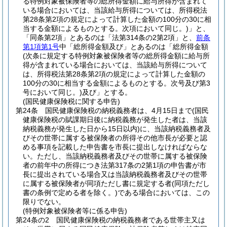
る特例対象被保険者等の総所得金額に給与所得が含まれて
いる場合においては、当該給与所得については、所得税法
第28条第2項の規定によって計算した金額の100分の30に相
当する金額によるものとする。次項において同じ。)
」と、
「同条第2項」とあるのは「法第314条の2第2項」と、
前条
第1項第1号
中「総所得金額及び」とあるのは「総所得金額
(次条に規定する特例対象被保険者等の総所得金額に給与所
得が含まれている場合においては、当該給与所得について
は、所得税法第28条第2項の規定によって計算した金額の
100分の30に相当する金額によるものとする。次号及び第3
号において同じ。)
及び」とする。
(国民健康保険税に関する申告)
第24条
国民健康保険税の納税義務者は、4月15日まで
(国民
健康保険税の賦課期日後に納税義務が発生した者は、当該
納税義務が発生した日から15日以内)
に、当該納税義務者及
びその世帯に属する被保険者の所得その他市長が必要と認
める事項を記載した申告書を市長に提出しなければならな
い。
ただし、当該納税義務者及びその世帯に属する被保険
者の前年中の所得につき法第317条の2第1項の申告書が市
長に提出されている場合又は当該納税義務者及びその世帯
に属する被保険者が同項ただし書に規定する者
(同項ただし
書の条例で定める者を除く。)
である場合においては、この
限りでない。
(特例対象被保険者等に係る申告)
第24条の2
国民健康保険税の納税義務者である世帯主又は