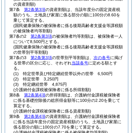
の資産割額)
第7条
第2条第3項
の資産割額は、当該年度分の固定資産税
額のうち、土地及び家屋に係る部分の額に100分の8.60を
乗じて算定する。
(国民健康保険の被保険者に係る後期高齢者支援金等課税額
の被保険者均等割額)
第7条の2
第2条第3項
の被保険者均等割額は、被保険者一人
について8,500円とする。
(国民健康保険の被保険者に係る後期高齢者支援金等課税額
の世帯別平等割額)
第7条の3
第2条第3項
の世帯別平等割額は、
次の各号
に掲げ
る世帯の区分に応じ、それぞれ
当該各号
に定める額とす
る。
(1)
特定世帯及び特定継続世帯以外の世帯 6,500円
(2)
特定世帯 3,250円
(3)
特定継続世帯 4,875円
(介護納付金課税被保険者に係る所得割額)
第8条
第2条第4項
の所得割額は、介護納付金課税被保険者
に係る基礎控除後の総所得金額等に100分の2.20を乗じて
算定する。
(介護納付金課税被保険者に係る資産割額)
第9条
第2条第4項
の資産割額は、介護納付金課税被保険者
に係る当該年度分の固定資産税額のうち、土地及び家屋に
係る部分の額に100分の7.70を乗じて算定する。
(介護納付金課税被保険者に係る被保険者均等割額)