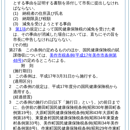
とする事由を証明する書類を添付して市長に提出しなけれ
ばならない。
(1)
納税者の住所及び氏名
(2)
納期限及び税額
(3)
減免を受けようとする事由
3
第1項
の規定によって国民健康保険税の減免を受けた者
は、その事由が消滅した場合においては、直ちにその旨を
市長に申告しなければならない。
(その他)
第27条
この条例の定めるもののほか、国民健康保険税の賦
課徴収については、
美作市税条例
(平成17年美作市条例第
48号)
の定めるところによる。
附
則
(施行期日)
1
この条例は、平成17年3月31日から施行する。
(適用区分)
2
この条例の規定は、平成17年度分の国民健康保険税から
適用する。
(経過措置)
3
この条例の施行の日
(以下「施行日」という。)
の前日まで
に、合併前の勝田町国民健康保険税条例
(昭和30年勝田町条
例第19号)
、大原町国民健康保険税条例
(昭和43年大原町条
例第18号)
、東粟倉村国民健康保険税条例
(昭和34年東粟倉
村条例第33号)
、美作町国民健康保険税条例
(昭和34年美作
町条例第8号)
、作東町国民健康保険税条例
(昭和29年作東町