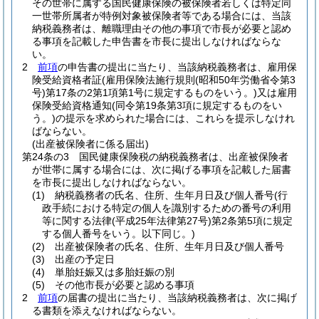
その世帯に属する国民健康保険の被保険者若しくは特定同
一世帯所属者が特例対象被保険者等である場合には、当該
納税義務者は、離職理由その他の事項で市長が必要と認め
る事項を記載した申告書を市長に提出しなければならな
い。
2
前項
の申告書の提出に当たり、当該納税義務者は、雇用保
険受給資格者証
(雇用保険法施行規則
(昭和50年労働省令第3
号)
第17条の2第1項第1号に規定するものをいう。)
又は雇用
保険受給資格通知
(同令第19条第3項に規定するものをい
う。)
の提示を求められた場合には、これらを提示しなけれ
ばならない。
(出産被保険者に係る届出)
第24条の3
国民健康保険税の納税義務者は、出産被保険者
が世帯に属する場合には、次に掲げる事項を記載した届書
を市長に提出しなければならない。
(1)
納税義務者の氏名、住所、生年月日及び個人番号
(行
政手続における特定の個人を識別するための番号の利用
等に関する法律
(平成25年法律第27号)
第2条第5項に規定
する個人番号をいう。以下同じ。)
(2)
出産被保険者の氏名、住所、生年月日及び個人番号
(3)
出産の予定日
(4)
単胎妊娠又は多胎妊娠の別
(5)
その他市長が必要と認める事項
2
前項
の届書の提出に当たり、当該納税義務者は、次に掲げ
る書類を添えなければならない。