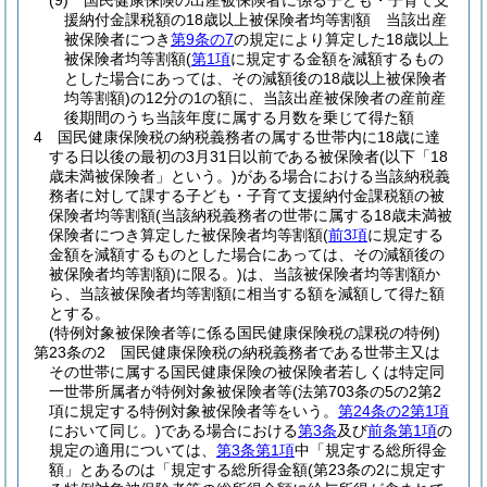
(9)
国民健康保険の出産被保険者に係る子ども・子育て支
援納付金課税額の18歳以上被保険者均等割額 当該出産
被保険者につき
第9条の7
の規定により算定した18歳以上
被保険者均等割額
(
第1項
に規定する金額を減額するもの
とした場合にあっては、その減額後の18歳以上被保険者
均等割額)
の12分の1の額に、当該出産被保険者の産前産
後期間のうち当該年度に属する月数を乗じて得た額
4
国民健康保険税の納税義務者の属する世帯内に18歳に達
する日以後の最初の3月31日以前である被保険者
(以下「18
歳未満被保険者」という。)
がある場合における当該納税義
務者に対して課する子ども・子育て支援納付金課税額の被
保険者均等割額
(当該納税義務者の世帯に属する18歳未満被
保険者につき算定した被保険者均等割額
(
前3項
に規定する
金額を減額するものとした場合にあっては、その減額後の
被保険者均等割額)
に限る。)
は、当該被保険者均等割額か
ら、当該被保険者均等割額に相当する額を減額して得た額
とする。
(特例対象被保険者等に係る国民健康保険税の課税の特例)
第23条の2
国民健康保険税の納税義務者である世帯主又は
その世帯に属する国民健康保険の被保険者若しくは特定同
一世帯所属者が特例対象被保険者等
(法第703条の5の2第2
項に規定する特例対象被保険者等をいう。
第24条の2第1項
において同じ。)
である場合における
第3条
及び
前条第1項
の
規定の適用については、
第3条第1項
中「規定する総所得金
額」とあるのは「規定する総所得金額
(第23条の2に規定す