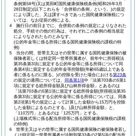
条例第58号)
又は英田町国民健康保険税条例
(昭和26年3月
28日制定)
(以下これらを「合併前の条例」という。)
の規定
により課した、又は課すべきであった国民健康保険税につ
いては、なお従前の例による。
4
施行日の前日までに、合併前の条例の規定によりなされた
処分、手続その他の行為は、それぞれこの条例の相当規定
によりなされたものとみなす。
(公的年金等に係る所得に係る国民健康保険税の課税の特
例)
5
当分の間、世帯主又はその世帯に属する国民健康保険の被
保険者若しくは特定同一世帯所属者が、前年中に所得税法
第35条第3項に規定する公的年金等に係る所得について同
条第4項に規定する公的年金等控除額
(年齢65歳以上である
者に係るものに限る。)
の控除を受けた場合における
第23条
の規定の適用については、
同条第1項
中「法第703条の5第1
項に規定する総所得金額及び山林所得金額」とあるのは
「法第703条の5第1項に規定する総所得金額
(所得税法第35
条第3項に規定する公的年金等に係る所得については、同条
第2項第1号の規定によって計算した金額から15万円を控除
した金額によるものとする。)
及び山林所得金額」と、
「110万円」とあるのは「125万円」とする。
(上場株式等に係る配当所得等に係る国民健康保険税の課税
の特例)
6
世帯主又はその世帯に属する国民健康保険の被保険者若し
くは特定同一世帯所属者が法附則第33条の2第5項の配当所