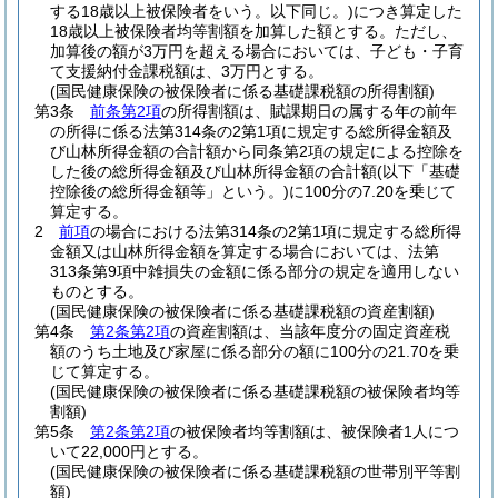
する18歳以上被保険者をいう。以下同じ。)
につき算定した
18歳以上被保険者均等割額を加算した額とする。
ただし、
加算後の額が3万円を超える場合においては、子ども・子育
て支援納付金課税額は、3万円とする。
(国民健康保険の被保険者に係る基礎課税額の所得割額)
第3条
前条第2項
の所得割額は、賦課期日の属する年の前年
の所得に係る法第314条の2第1項に規定する総所得金額及
び山林所得金額の合計額から同条第2項の規定による控除を
した後の総所得金額及び山林所得金額の合計額
(以下「基礎
控除後の総所得金額等」という。)
に100分の7.20を乗じて
算定する。
2
前項
の場合における法第314条の2第1項に規定する総所得
金額又は山林所得金額を算定する場合においては、法第
313条第9項中雑損失の金額に係る部分の規定を適用しない
ものとする。
(国民健康保険の被保険者に係る基礎課税額の資産割額)
第4条
第2条第2項
の資産割額は、当該年度分の固定資産税
額のうち土地及び家屋に係る部分の額に100分の21.70を乗
じて算定する。
(国民健康保険の被保険者に係る基礎課税額の被保険者均等
割額)
第5条
第2条第2項
の被保険者均等割額は、被保険者1人につ
いて22,000円とする。
(国民健康保険の被保険者に係る基礎課税額の世帯別平等割
額)