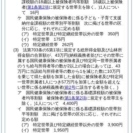
課税額の18歳以上被保険者均等割額 18歳以上被保険
者
(
第1条第2項
に規定する世帯主を除く。)
1人につい
て 16円
ケ
国民健康保険の被保険者に係る子ども・子育て支援
納付金課税額の世帯別平等割額 次に掲げる世帯の区
分に応じ、それぞれに定める額
(ア)
特定世帯及び特定継続世帯以外の世帯 350円
(イ)
特定世帯 175円
(ウ)
特定継続世帯 262円
(3)
法第703条の5第1項に規定する総所得金額及び山林所
得金額の合算額が、43万円
(納税義務者並びにその世帯に
属する国民健康保険の被保険者及び特定同一世帯所属者
のうち給与所得者等の数が2以上の場合にあっては、43
万円に当該給与所得者等の数から1を減じた数に10万円
を乗じて得た金額を加算した金額)
に被保険者及び特定同
一世帯所属者1人につき57万円を加算した金額を超えな
い世帯に係る納税義務者
(
前2号
に該当する者を除く。)
ア
国民健康保険の被保険者に係る基礎課税額の被保険
者均等割額 被保険者
(
第1条第2項
に規定する世帯主を
除く。)
1人について 4,400円
イ
国民健康保険の被保険者に係る基礎課税額の世帯別
平等割額 次に掲げる世帯の区分に応じ、それぞれに
定める額
(ア)
特定世帯及び特定継続世帯以外の世帯 3,900円
(イ)
特定世帯 1,950円