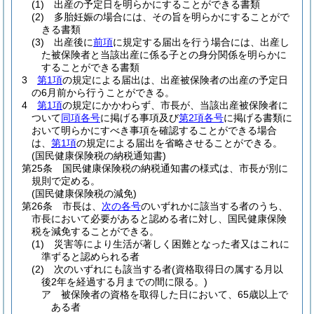
(1)
出産の予定日を明らかにすることができる書類
(2)
多胎妊娠の場合には、その旨を明らかにすることがで
きる書類
(3)
出産後に
前項
に規定する届出を行う場合には、出産し
た被保険者と当該出産に係る子との身分関係を明らかに
することができる書類
3
第1項
の規定による届出は、出産被保険者の出産の予定日
の6月前から行うことができる。
4
第1項
の規定にかかわらず、市長が、当該出産被保険者に
ついて
同項各号
に掲げる事項及び
第2項各号
に掲げる書類に
おいて明らかにすべき事項を確認することができる場合
は、
第1項
の規定による届出を省略させることができる。
(国民健康保険税の納税通知書)
第25条
国民健康保険税の納税通知書の様式は、市長が別に
規則で定める。
(国民健康保険税の減免)
第26条
市長は、
次の各号
のいずれかに該当する者のうち、
市長において必要があると認める者に対し、国民健康保険
税を減免することができる。
(1)
災害等により生活が著しく困難となった者又はこれに
準ずると認められる者
(2)
次のいずれにも該当する者
(資格取得日の属する月以
後2年を経過する月までの間に限る。)
ア
被保険者の資格を取得した日において、65歳以上で
ある者