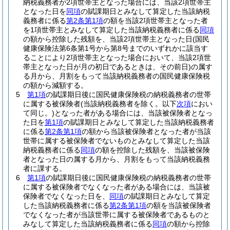
納税義務者が2項世帯主となった場合には、当該2項世帯主
となった日を
同項
の賦課期日とみなして算定した当該納税
義務者に係る
第2条第1項
の額を当該2項世帯主となった者
を1項世帯主とみなして算定した当該納税義務者に係る
同項
の額から控除した残額を、当該2項世帯主となった日
(国民
健康保険法第6条第1号から第8号までのいずれかに該当す
ることにより2項世帯主となった場合において、当該2項世
帯主となった日が月の初日であるときは、その前日)
の属す
る月から、月割をもって当該納税義務者の国民健康保険税
の額から減額する。
5
第1項
の賦課期日後に国民健康保険税の納税義務者の世帯
に属する被保険者
(当該納税義務者を除く。以下
次項
におい
て同じ。)
となった者がある場合には、当該被保険者となっ
た日を
第1項
の賦課期日とみなして算定した当該納税義務者
に係る
第2条第1項
の額から当該被保険者となった者が当該
世帯に属する被保険者でないものとみなして算定した当該
納税義務者に係る
同項
の額を控除した残額を、当該被保険
者となった日の属する月から、月割をもって当該納税義務
者に課する。
6
第1項
の賦課期日後に国民健康保険税の納税義務者の世帯
に属する被保険者でなくなった者がある場合には、当該被
保険者でなくなった日を、
同項
の賦課期日とみなして算定
した当該納税義務者に係る
第2条第1項
の額を当該被保険者
でなくなった者が当該世帯に属する被保険者であるものと
みなして算定した当該納税義務者に係る
同項
の額から控除