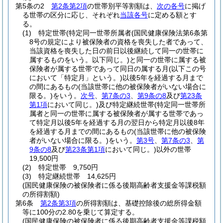
第5条の2
第2条第2項
の世帯別平等割額は、
次の各号
に掲げ
る世帯の区分に応じ、それぞれ
当該各号
に定める額とす
る。
(1)
特定世帯
(特定同一世帯所属者
(国民健康保険法第6条第
8号の規定により被保険者の資格を喪失した者であって、
当該資格を喪失した日の前日以後継続して同一の世帯に
属するものをいう。以下同じ。)
と同一の世帯に属する被
保険者が属する世帯であって同日の属する月
(以下この号
において「特定月」という。)
以後5年を経過する月まで
の間にあるもの
(当該世帯に他の被保険者がいない場合に
限る。)
をいう。
次号
、
第7条の3
、
第9条の8
及び
第23条
第1項
において同じ。)
及び特定継続世帯
(特定同一世帯所
属者と同一の世帯に属する被保険者が属する世帯であっ
て特定月以後5年を経過する月の翌日から特定月以後8年
を経過する月までの間にあるもの
(当該世帯に他の被保険
者がいない場合に限る。)
をいう。
第3号
、
第7条の3
、
第
9条の8
及び
第23条第1項
において同じ。)
以外の世帯
19,500円
(2)
特定世帯 9,750円
(3)
特定継続世帯 14,625円
(国民健康保険の被保険者に係る後期高齢者支援金等課税額
の所得割額)
第6条
第2条第3項
の所得割額は、基礎控除後の総所得金額
等に100分の2.80を乗じて算定する。
(国民健康保険の被保険者に係る後期高齢者支援金等課税額