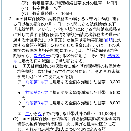
(ア)
特定世帯及び特定継続世帯以外の世帯 140円
(イ)
特定世帯 70円
(ウ)
特定継続世帯 105円
2
国民健康保険税の納税義務者の属する世帯内に6歳に達す
る日以後の最初の3月31日までの間にある被保険者
(以下
「未就学児」という。)
がある場合における当該納税義務者
に対して課する被保険者均等割額
(当該納税義務者の世帯に
属する未就学児につき算定した被保険者均等割額
(
前項
に規
定する金額を減額するものとした場合にあっては、その減
額後の被保険者均等割額)
に限る。)
は、当該被保険者均等
割額から、
次の各号
に掲げる区分に応じ、それぞれ
当該各
号
に定める額を減額して得た額とする。
(1)
国民健康保険の被保険者に係る基礎課税額の被保険者
均等割額 次に掲げる世帯の区分に応じ、それぞれ未就
学児1人について次に定める額
ア
前項第1号ア
に規定する金額を減額した世帯 3,300
円
イ
前項第2号ア
に規定する金額を減額した世帯 5,500
円
ウ
前項第3号ア
に規定する金額を減額した世帯 8,800
円
エ
ア
から
ウ
までに掲げる世帯以外の世帯 11,000円
(2)
国民健康保険の被保険者に係る後期高齢者支援金等課
税額の被保険者均等割額 次に掲げる世帯の区分に応
じ、それぞれ未就学児1人について次に定める額