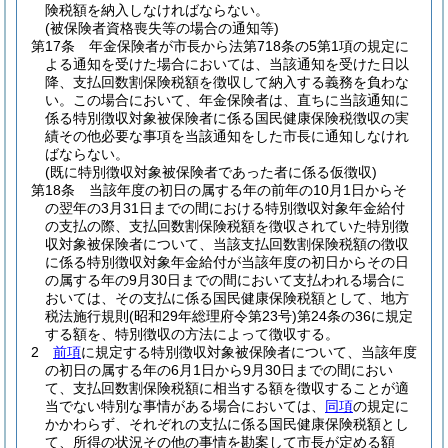
険税額を納入しなければならない。
(被保険者資格喪失等の場合の通知等)
第17条
年金保険者が市長から法第718条の5第1項の規定に
よる通知を受けた場合においては、当該通知を受けた日以
降、支払回数割保険税額を徴収して納入する義務を負わな
い。
この場合において、年金保険者は、直ちに当該通知に
係る特別徴収対象被保険者に係る国民健康保険税徴収の実
績その他必要な事項を当該通知をした市長に通知しなけれ
ばならない。
(既に特別徴収対象被保険者であった者に係る仮徴収)
第18条
当該年度の初日の属する年の前年の10月1日からそ
の翌年の3月31日までの間における特別徴収対象年金給付
の支払の際、支払回数割保険税額を徴収されていた特別徴
収対象被保険者について、当該支払回数割保険税額の徴収
に係る特別徴収対象年金給付が当該年度の初日からその日
の属する年の9月30日までの間において支払われる場合に
おいては、その支払に係る国民健康保険税額として、地方
税法施行規則
(昭和29年総理府令第23号)
第24条の36に規定
する額を、特別徴収の方法によって徴収する。
2
前項
に規定する特別徴収対象被保険者について、当該年度
の初日の属する年の6月1日から9月30日までの間におい
て、支払回数割保険税額に相当する額を徴収することが適
当でない特別な事情がある場合においては、
同項
の規定に
かかわらず、それぞれの支払に係る国民健康保険税額とし
て、所得の状況その他の事情を勘案して市長が定める額