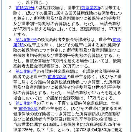
う。以下同じ。)
2
前項第1号
の基礎課税額は、世帯主
(
前条第2項
の世帯主を
除く。)
及びその世帯に属する国民健康保険の被保険者につ
き算定した所得割額及び資産割額並びに被保険者均等割額
及び世帯別平等割額の合算額とする。
ただし、当該合算額
が67万円を超える場合においては、基礎課税額は、67万円
とする。
3
第1項第2号
の後期高齢者支援金等課税額は、世帯主
(
前条
第2項
の世帯主を除く。)
及びその世帯に属する国民健康保
険の被保険者につき算定した所得割額及び資産割額並びに
被保険者均等割額及び世帯別平等割額の合算額とする。
た
だし、当該合算額が26万円を超える場合においては、後期
高齢者支援金等課税額は、26万円とする。
4
第1項第3号
の介護納付金課税額は、介護納付金課税被保
険者である世帯主
(
前条第2項
の世帯主を除く。)
及びその世
帯に属する介護納付金課税被保険者につき算定した所得割
額及び資産割額並びに被保険者均等割額及び世帯別平等割
額の合算額とする。
ただし、当該合算額が17万円を超える
場合においては、介護納付金課税額は、17万円とする。
5
第1項第4号
の子ども・子育て支援納付金課税額は、世帯
主
(
前条第2項
の世帯主を除く。)
及びその世帯に属する国民
健康保険の被保険者につき算定した所得割額及び資産割額
並びに被保険者均等割額及び世帯別平等割額の合算額に、
当該世帯に属する18歳以上被保険者
(地方税法
(昭和25年法
律第226号。以下「法」という。)
第703条の4第30項に規定