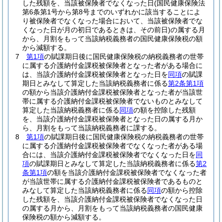
した残額を、当該被保険者でなくなった日
(国民健康保険法
第6条第1号から第8号までのいずれかに該当することによ
り被保険者でなくなった場合において、当該被保険者でな
くなった日が月の初日であるときは、その前日)
の属する月
から、月割をもって当該納税義務者の国民健康保険税の額
から減額する。
7
第1項
の賦課期日後に国民健康保険税の納税義務者の世帯
に属する介護納付金課税被保険者となった者がある場合に
は、当該介護納付金課税被保険者となった日を
同項
の賦課
期日とみなして算定した当該納税義務者に係る
第2条第1項
の額から当該介護納付金課税被保険者となった者が当該世
帯に属する介護納付金課税被保険者でないものとみなして
算定した当該納税義務者に係る
同項
の額を控除した残額
を、当該介護納付金課税被保険者となった日の属する月か
ら、月割をもって当該納税義務者に課する。
8
第1項
の賦課期日後に国民健康保険税の納税義務者の世帯
に属する介護納付金課税被保険者でなくなった者がある場
合には、当該介護納付金課税被保険者でなくなった日を
同
項
の賦課期日とみなして算定した当該納税義務者に係る
第2
条第1項
の額を当該介護納付金課税被保険者でなくなった者
が当該世帯に属する介護納付金課税被保険者であるものと
みなして算定した当該納税義務者に係る
同項
の額から控除
した残額を、当該介護納付金課税被保険者でなくなった日
の属する月から、月割をもって当該納税義務者の国民健康
保険税の額から減額する。