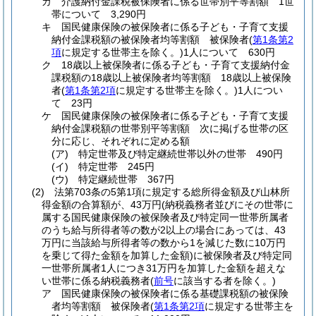
カ
介護納付金課税被保険者に係る世帯別平等割額 1世
帯について 3,290円
キ
国民健康保険の被保険者に係る子ども・子育て支援
納付金課税額の被保険者均等割額 被保険者
(
第1条第2
項
に規定する世帯主を除く。)
1人について 630円
ク
18歳以上被保険者に係る子ども・子育て支援納付金
課税額の18歳以上被保険者均等割額 18歳以上被保険
者
(
第1条第2項
に規定する世帯主を除く。)
1人につい
て 23円
ケ
国民健康保険の被保険者に係る子ども・子育て支援
納付金課税額の世帯別平等割額 次に掲げる世帯の区
分に応じ、それぞれに定める額
(ア)
特定世帯及び特定継続世帯以外の世帯 490円
(イ)
特定世帯 245円
(ウ)
特定継続世帯 367円
(2)
法第703条の5第1項に規定する総所得金額及び山林所
得金額の合算額が、43万円
(納税義務者並びにその世帯に
属する国民健康保険の被保険者及び特定同一世帯所属者
のうち給与所得者等の数が2以上の場合にあっては、43
万円に当該給与所得者等の数から1を減じた数に10万円
を乗じて得た金額を加算した金額)
に被保険者及び特定同
一世帯所属者1人につき31万円を加算した金額を超えな
い世帯に係る納税義務者
(
前号
に該当する者を除く。)
ア
国民健康保険の被保険者に係る基礎課税額の被保険
者均等割額 被保険者
(
第1条第2項
に規定する世帯主を