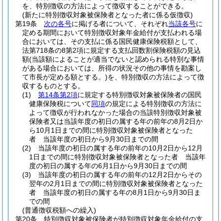
を、特別徴収の方法によって徴収することができる。
(新たに特別徴収対象被保険者となった者に係る仮徴収)
第19条
次の各号
に掲げる者について、それぞれ
当該各号
に
定める期間において特別徴収対象年金給付が支払われる場
合においては、その支払に係る国民健康保険税額として、
法第718条の8第2項に規定する支払回数割保険税額の見込
額
(当該額によることが適当でないと認められる特別な事情
がある場合においては、所得の状況その他の事情を勘案し
て市長が定める額とする。)
を、特別徴収の方法によって徴
収するものとする。
(1)
第14条第2項
に規定する特別徴収対象被保険者の国民
健康保険税について
同項
の規定による特別徴収の方法に
よって徴収が行われなかった場合の当該特別徴収対象被
保険者又は当該年度の初日の属する年の前年の8月2日か
ら10月1日までの間に特別徴収対象被保険者となった
者 当該年度の初日から9月30日までの間
(2)
当該年度の初日の属する年の前年の10月2日から12月
1日までの間に特別徴収対象被保険者となった者 当該年
度の初日の属する年の6月1日から9月30日までの間
(3)
当該年度の初日の属する年の前年の12月2日からその
翌年の2月1日までの間に特別徴収対象被保険者となった
者 当該年度の初日の属する年の8月1日から9月30日ま
での間
(普通徴収税額への繰入)
第20条
特別徴収対象被保険者が特別徴収対象年金給付の支