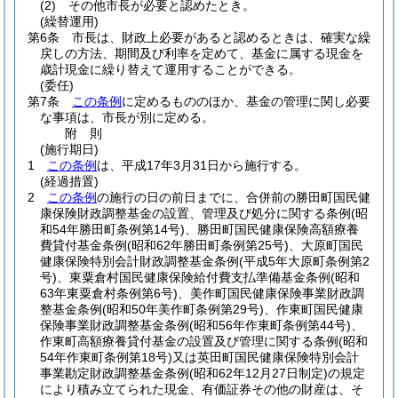
(2)
その他市長が必要と認めたとき。
(繰替運用)
第6条
市長は、財政上必要があると認めるときは、確実な繰
戻しの方法、期間及び利率を定めて、基金に属する現金を
歳計現金に繰り替えて運用することができる。
(委任)
第7条
この条例
に定めるもののほか、基金の管理に関し必要
な事項は、市長が別に定める。
附
則
(施行期日)
1
この条例
は、平成17年3月31日から施行する。
(経過措置)
2
この条例
の施行の日の前日までに、合併前の勝田町国民健
康保険財政調整基金の設置、管理及び処分に関する条例
(昭
和54年勝田町条例第14号)
、勝田町国民健康保険高額療養
費貸付基金条例
(昭和62年勝田町条例第25号)
、大原町国民
健康保険特別会計財政調整基金条例
(平成5年大原町条例第2
号)
、東粟倉村国民健康保険給付費支払準備基金条例
(昭和
63年東粟倉村条例第6号)
、美作町国民健康保険事業財政調
整基金条例
(昭和50年美作町条例第29号)
、作東町国民健康
保険事業財政調整基金条例
(昭和56年作東町条例第44号)
、
作東町高額療養貸付基金の設置及び管理に関する条例
(昭和
54年作東町条例第18号)
又は英田町国民健康保険特別会計
事業勘定財政調整基金条例
(昭和62年12月27日制定)
の規定
により積み立てられた現金、有価証券その他の財産は、そ