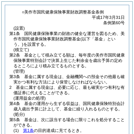
○美作市国民健康保険事業財政調整基金条例
平成17年3月31日
条例第60号
(設置)
第1条
国民健康保険事業の財政の健全な運営を図るため、美
作市国民健康保険事業財政調整基金
(以下「基金」とい
う。)
を設置する。
(積立て)
第2条
基金として積み立てる額は、毎年度の美作市国民健康
保険事業特別会計で決算上生じた剰余金を歳出予算の定め
るところにより積み立てるものとする。
(管理)
第3条
基金に属する現金は、金融機関への預金その他最も確
実かつ有利な方法により保管しなければならない。
2
基金に属する現金は、必要に応じ、最も確実かつ有利な有
価証券に代えることができる。
(運用益金の処理)
第4条
基金の運用から生ずる収益は、国民健康保険特別会計
歳入歳出予算に計上して、基金に繰り入れるものとする。
(処分)
第5条
基金は、次に該当する場合に限りこれを処分すること
ができる。
(1)
第1条
の目的達成に充てるとき。