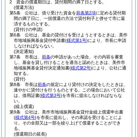
2
資金の償還期日は、貸付期間の満了日とする。
(償還方法)
第5条
公社は、借り受けた資金を
前条第2項
に定める貸付期
間の満了日に、一括償還の方法で貸付利子と併せて市に返
済するものとする。
(貸付けの申請)
第6条
公社は、基金の貸付けを受けようとするときは、美作
市地域振興基金貸付申請書
(
様式第1号
)
により、市長に申請
しなければならない。
(決定通知)
第7条
市長は、
前条
の申請があった場合、その内容を審査
し、基金を貸し付けることを適当と認めたときは、美作市
地域振興基金貸付決定通知書
(
様式第2号
)
により、公社に通
知する。
(貸付)
第8条
市長は
前条
の規定により貸付けの決定をしたときは、
速やかに貸付けを行うものとする。
この場合において公社
は、借用証書
(
様式第3号
)
を市長に提出しなければならな
い。
(繰上償還)
第9条
公社は、美作市地域振興基金貸付金繰上償還申出書
(
様式第4号
)
を市長に提出し、その承認を受けることによ
り、その全部又は一部を繰り上げて償還することができ
る。
(償還期日の延長)