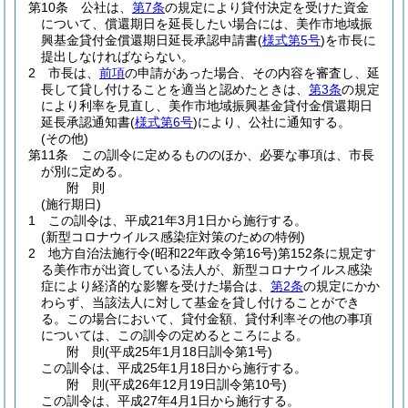
第10条
公社は、
第7条
の規定により貸付決定を受けた資金
について、償還期日を延長したい場合には、美作市地域振
興基金貸付金償還期日延長承認申請書
(
様式第5号
)
を市長に
提出しなければならない。
2
市長は、
前項
の申請があった場合、その内容を審査し、延
長して貸し付けることを適当と認めたときは、
第3条
の規定
により利率を見直し、美作市地域振興基金貸付金償還期日
延長承認通知書
(
様式第6号
)
により、公社に通知する。
(その他)
第11条
この訓令に定めるもののほか、必要な事項は、市長
が別に定める。
附
則
(施行期日)
1
この訓令は、平成21年3月1日から施行する。
(新型コロナウイルス感染症対策のための特例)
2
地方自治法施行令
(昭和22年政令第16号)
第152条に規定す
る美作市が出資している法人が、新型コロナウイルス感染
症により経済的な影響を受けた場合は、
第2条
の規定にかか
わらず、当該法人に対して基金を貸し付けることができ
る。
この場合において、貸付金額、貸付利率その他の事項
については、この訓令の定めるところによる。
附
則
(平成25年1月18日
訓令第1号)
この訓令は、平成25年1月18日から施行する。
附
則
(平成26年12月19日
訓令第10号)
この訓令は、平成27年4月1日から施行する。