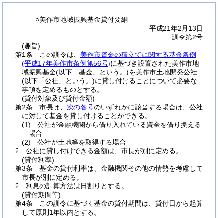
○美作市地域振興基金貸付要綱
平成21年2月13日
訓令第2号
(趣旨)
第1条
この訓令は、
美作市資金の積立てに関する基金条例
(平成17年美作市条例第56号)
に基づき設置された美作市地
域振興基金
(以下「基金」という。)
を美作市土地開発公社
(以下「公社」という。)
に貸し付けることについて必要な
事項を定めるものとする。
(貸付対象及び貸付金額)
第2条
市長は、
次の各号
のいずれかに該当する場合は、公社
に対して基金を貸し付けることができる。
(1)
公社が金融機関から借り入れている資金を借り換える
場合
(2)
公社が土地等を取得する場合
2
公社に貸し付けできる金額は、市長が別に定める。
(貸付利率)
第3条
基金の貸付利率は、金融機関その他の情勢を考慮して
市長が別に定める。
2
利息の計算方法は日割りとする。
(貸付期間等)
第4条
この訓令に基づく基金の貸付期間は、貸付日から起算
して原則1年以内とする。