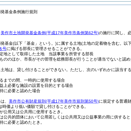
開発基金条例施行規則
、
美作市土地開発基金条例
(平成17年美作市条例第62号)
の施行に関し、
開発基金
(以下「基金」という。)
に属する土地
(土地の定着物を含む。以下
各号
に掲げる部長に管理させることができる。
定地として取得した土地 当該事業を所管する部長
もののほか、市長がその管理を総務部長が行うことが適当でないと認め
る土地は、貸し付けることができない。
ただし、次のいずれかに該当す
。
るまでの間、一時的に使用する場合
益上必要な施設の設置を目的とする場合
特に必要と認めた場合
料は、
美作市公有財産規則
(平成17年美作市規則第50号)
に規定する普通
は時価より低い価額で貸し付けることができる。
が公用又は公共用に使用するとき。
は公共的団体において公用若しくは公共用又は公益事業の用に供すると
特に必要と認めたとき。