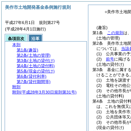
美作市土地開発基金条例施行規則
○美作市土地
平成27年6月1日 規則第27号
(趣旨)
(平成28年4月1日施行)
第1条
この規則
は
(土地の管理)
条項目次
沿革
第2条
美作市土地
本則
については、
当該
第1条
(趣旨)
(1)
公共事業の予
第2条
(土地の管理)
(2)
前号
に掲げる
第3条
(土地の貸付け)
(土地の貸付け)
第4条
(土地の貸付料)
第3条
基金に属す
第5条
(現金の貸付け)
けることができる
第6条
(貸付利率)
(1)
土地を譲渡す
第7条
(貸付期間等)
(2)
電柱その他公
附則
(3)
その他市長が
附則
(平成28年3月30日規則第31号)
(土地の貸付料)
第4条
土地の貸付
は、これを無償又
(1)
土地を美作市
(2)
公共団体等又
(3)
その他市長が
(現金の貸付け)