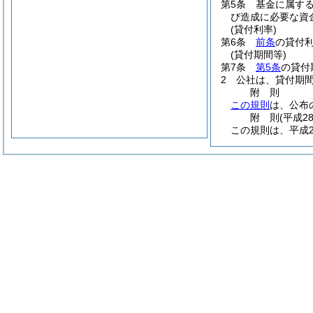
第5条
基金に属す
び造成に必要な資
(貸付利率)
第6条
前条
の貸付
(貸付期間等)
第7条
第5条
の貸付
2
公社は、貸付期
附
則
この規則
は、公布
附
則
(平成2
この規則は、平成2