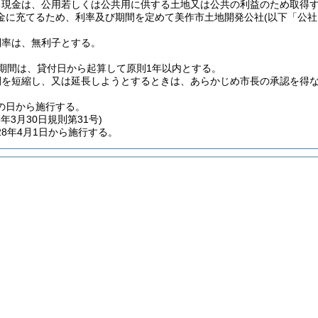
る現金は、公用若しくは公共用に供する土地又は公共の利益のため取得
金に充てるため、利率及び期間を定めて美作市土地開発公社
(以下「公社
利率は、無利子とする。
期間は、貸付日から起算して原則1年以内とする。
間を短縮し、又は延長しようとするときは、あらかじめ市長の承認を得
の日から施行する。
8年3月30日
規則第31号)
8年4月1日から施行する。