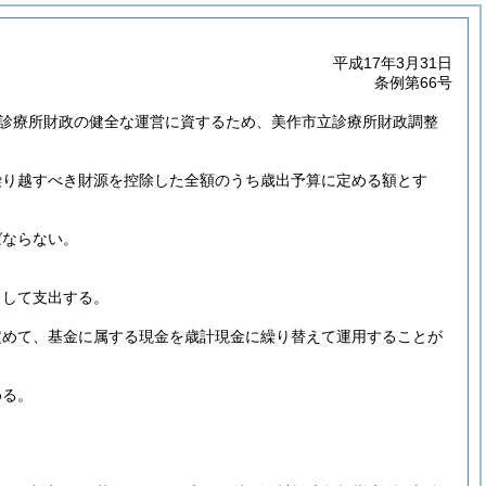
平成17年3月31日
条例第66号
診療所財政の健全な運営に資するため、美作市立診療所財政調整
繰り越すべき財源を控除した全額のうち歳出予算に定める額とす
ばならない。
。
として支出する。
定めて、基金に属する現金を歳計現金に繰り替えて運用することが
める。