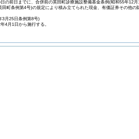
の日の前日までに、合併前の英田町診療施設整備基金条例
(昭和55年12月
英田町条例第4号)
の規定により積み立てられた現金、有価証券その他の
年3月25日
条例第8号)
2年4月1日から施行する。