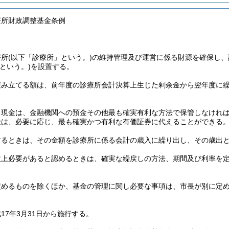
療所財政調整基金条例
療所
(以下「診療所」という。)
の維持管理及び運営に係る財源を確保し、
という。)
を設置する。
積み立てる額は、前年度の診療所会計決算上生じた剰余金から翌年度に
る現金は、金融機関への預金その他最も確実有利な方法で保管しなけれ
金は、必要に応じ、最も確実かつ有利な有価証券に代えることができる
するときは、その金額を診療所に係る会計の歳入に繰り出し、その歳出
政上必要があると認めるときは、確実な繰戻しの方法、期間及び利率を
定めるものを除くほか、基金の管理に関し必要な事項は、市長が別に定
17年3月31日から施行する。