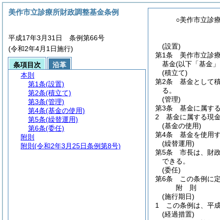
美作市立診療所財政調整基金条例
○美作市立診
平成17年3月31日 条例第66号
(設置)
(令和2年4月1日施行)
第1条
美作市立診
基金
(以下「基金」
条項目次
沿革
(積立て)
本則
第2条
基金として
第1条
(設置)
る。
第2条
(積立て)
(管理)
第3条
(管理)
第3条
基金に属す
第4条
(基金の使用)
2
基金に属する現
第5条
(繰替運用)
(基金の使用)
第6条
(委任)
第4条
基金を使用
附則
(繰替運用)
附則
(令和2年3月25日条例第8号)
第5条
市長は、財
できる。
(委任)
第6条
この条例に
附
則
(施行期日)
1
この条例は、平成
(経過措置)