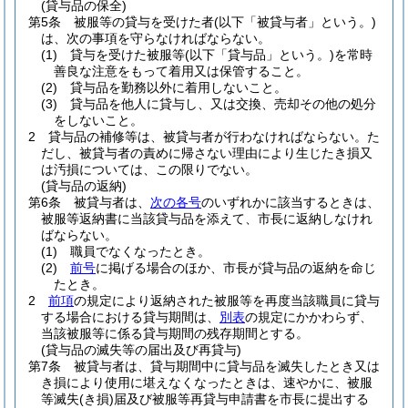
(貸与品の保全)
第5条
被服等の貸与を受けた者
(以下「被貸与者」という。)
は、次の事項を守らなければならない。
(1)
貸与を受けた被服等
(以下「貸与品」という。)
を常時
善良な注意をもって着用又は保管すること。
(2)
貸与品を勤務以外に着用しないこと。
(3)
貸与品を他人に貸与し、又は交換、売却その他の処分
をしないこと。
2
貸与品の補修等は、被貸与者が行わなければならない。
た
だし、被貸与者の責めに帰さない理由により生じたき損又
は汚損については、この限りでない。
(貸与品の返納)
第6条
被貸与者は、
次の各号
のいずれかに該当するときは、
被服等返納書に当該貸与品を添えて、市長に返納しなけれ
ばならない。
(1)
職員でなくなったとき。
(2)
前号
に掲げる場合のほか、市長が貸与品の返納を命じ
たとき。
2
前項
の規定により返納された被服等を再度当該職員に貸与
する場合における貸与期間は、
別表
の規定にかかわらず、
当該被服等に係る貸与期間の残存期間とする。
(貸与品の滅失等の届出及び再貸与)
第7条
被貸与者は、貸与期間中に貸与品を滅失したとき又は
き損により使用に堪えなくなったときは、速やかに、被服
等滅失
(き損)
届及び被服等再貸与申請書を市長に提出する