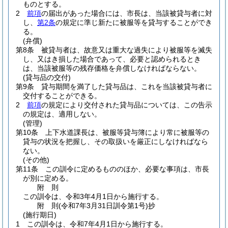
ものとする。
2
前項
の届出があった場合には、市長は、当該被貸与者に対
し、
第2条
の規定に準じ新たに被服等を貸与することができ
る。
(弁償)
第8条
被貸与者は、故意又は重大な過失により被服等を滅失
し、又はき損した場合であって、必要と認められるとき
は、当該被服等の残存価格を弁償しなければならない。
(貸与品の交付)
第9条
貸与期間を満了した貸与品は、これを当該被貸与者に
交付することができる。
2
前項
の規定により交付された貸与品については、この告示
の規定は、適用しない。
(管理)
第10条
上下水道課長は、被服等貸与簿により常に被服等の
貸与の状況を把握し、その取扱いを厳正にしなければなら
ない。
(その他)
第11条
この訓令に定めるもののほか、必要な事項は、市長
が別に定める。
附
則
この訓令は、令和3年4月1日から施行する。
附
則
(令和7年3月31日
訓令第1号)
抄
(施行期日)
1
この訓令は、令和7年4月1日から施行する。