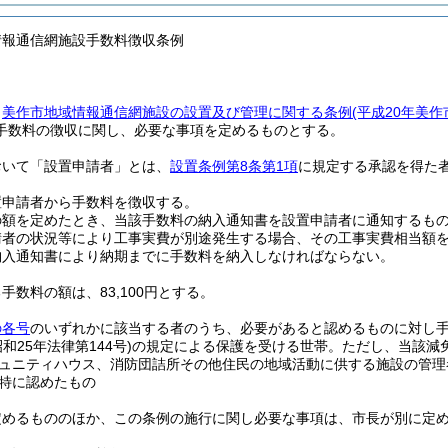
情報通信網施設手数料徴収条例
、
美作市地域情報通信網施設の設置及び管理に関する条例
(平成20年美
手数料の徴収に関し、必要な事項を定めるものとする。
おいて「設置申請者」とは、
設置条例第8条第1項
に規定する承認を得た
置申請者から手数料を徴収する。
の額を定めたとき、当該手数料の納入通知書を設置申請者に通知するも
請者の状況等により工事実費が別途発生する場合、その工事実費相当額
納入通知書により納期までに手数料を納入しなければならない。
手数料の額は、83,100円とする。
の各号
のいずれかに該当する者のうち、必要があると認めるものに対し
昭和25年法律第144号)
の規定による保護を受ける世帯。
ただし、当該減
ュニティハウス、消防団詰所その他住民の地域活動に供する施設の管理
特に認めたもの
定めるもののほか、この条例の施行に関し必要な事項は、市長が別に定