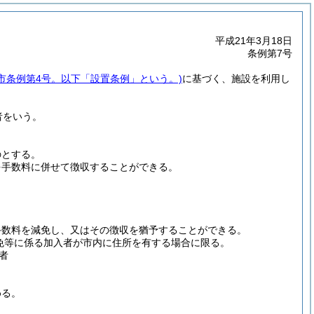
平成21年3月18日
条例第7号
作市条例第4号。以下「設置条例」という。)
に基づく、施設を利用し
者をいう。
のとする。
を手数料に併せて徴収することができる。
手数料を減免し、又はその徴収を猶予することができる。
免等に係る加入者が市内に住所を有する場合に限る。
者
める。