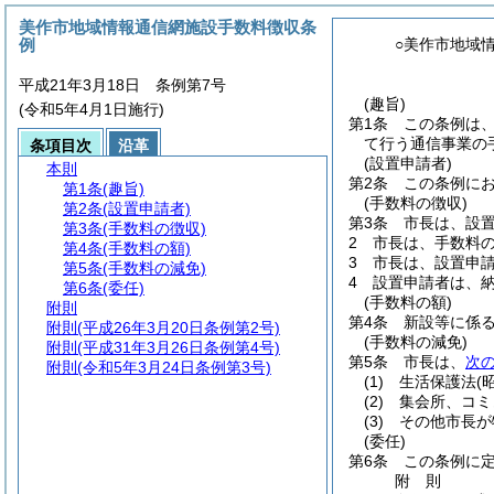
美作市地域情報通信網施設手数料徴収条
例
○美作市地域
平成21年3月18日 条例第7号
(趣旨)
(令和5年4月1日施行)
第1条
この条例は
て行う通信事業の
条項目次
沿革
(設置申請者)
本則
第2条
この条例に
第1条
(趣旨)
(手数料の徴収)
第2条
(設置申請者)
第3条
市長は、設
第3条
(手数料の徴収)
2
市長は、手数料
第4条
(手数料の額)
3
市長は、設置申
第5条
(手数料の減免)
4
設置申請者は、
第6条
(委任)
(手数料の額)
附則
第4条
新設等に係る
附則
(平成26年3月20日条例第2号)
(手数料の減免)
附則
(平成31年3月26日条例第4号)
第5条
市長は、
次
附則
(令和5年3月24日条例第3号)
(1)
生活保護法
(
(2)
集会所、コミ
(3)
その他市長が
(委任)
第6条
この条例に
附
則