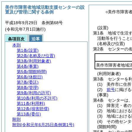
美作市障害者地域活動支援センターの設
置及び管理に関する条例
○美作市障害
平成18年9月29日 条例第68号
(設置)
(令和元年7月1日施行)
第1条
地域で生活
活動等を行うこと
条項目次
沿革
(名称及び位置)
本則
第2条
センターの
第1条
(設置)
第2条
(名称及び位置)
第3条
(利用対象者)
美作市障害者地域
第4条
(事業)
第5条
(開館時間)
(利用対象者)
第6条
(休館日)
第3条
センターを
第7条
(委託)
(1)
美作市に住所
第8条
(管理)
(2)
前号
に掲げる
第9条
(利用の許可)
(事業)
第10条
(利用の不許可)
第4条
センターは
第11条
(利用料)
(1)
障害児・者の
第12条
(損害賠償)
(2)
地域における
第13条
(委任)
(3)
地域における
附則
(4)
その他センタ
附則
(令和元年6月25日条例第1号)
(開館時間)