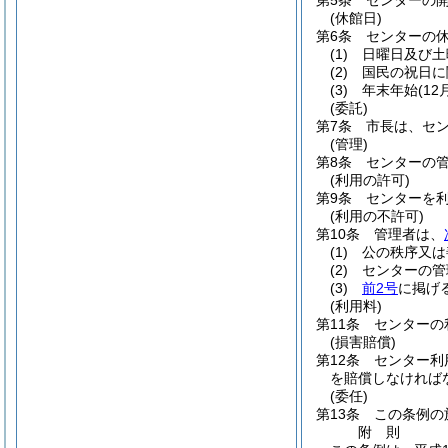
第5条
センターの開
(休館日)
第6条
センターの
(1)
日曜日及び土
(2)
国民の祝日に
(3)
年末年始
(1
(委託)
第7条
市長は、セ
(管理)
第8条
センターの
(利用の許可)
第9条
センターを
(利用の不許可)
第10条
管理者は、
(1)
公の秩序又は
(2)
センターの管
(3)
前2号
に掲げ
(利用料)
第11条
センターの
(損害賠償)
第12条
センター利
を賠償しなければ
(委任)
第13条
この条例の
附
則