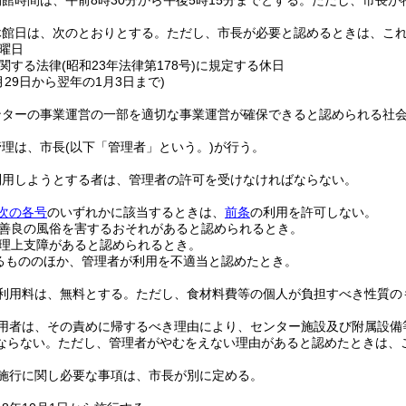
館時間は、午前8時30分から午後5時15分までとする。
ただし、市長が
休館日は、次のとおりとする。
ただし、市長が必要と認めるときは、こ
曜日
関する法律
(昭和23年法律第178号)
に規定する休日
2月29日から翌年の1月3日まで)
ンターの事業運営の一部を適切な事業運営が確保できると認められる社
管理は、市長
(以下「管理者」という。)
が行う。
利用しようとする者は、管理者の許可を受けなければならない。
次の各号
のいずれかに該当するときは、
前条
の利用を許可しない。
善良の風俗を害するおそれがあると認められるとき。
理上支障があると認められるとき。
るもののほか、管理者が利用を不適当と認めたとき。
利用料は、無料とする。
ただし、食材料費等の個人が負担すべき性質の
用者は、その責めに帰するべき理由により、センター施設及び附属設備
ならない。
ただし、管理者がやむをえない理由があると認めたときは、
施行に関し必要な事項は、市長が別に定める。