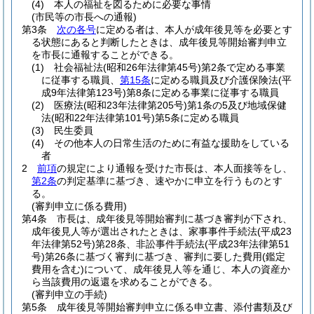
(4)
本人の福祉を図るために必要な事情
(市民等の市長への通報)
第3条
次の各号
に定める者は、本人が成年後見等を必要とす
る状態にあると判断したときは、成年後見等開始審判申立
を市長に通報することができる。
(1)
社会福祉法
(昭和26年法律第45号)
第2条で定める事業
に従事する職員、
第15条
に定める職員及び介護保険法
(平
成9年法律第123号)
第8条に定める事業に従事する職員
(2)
医療法
(昭和23年法律第205号)
第1条の5及び地域保健
法
(昭和22年法律第101号)
第5条に定める職員
(3)
民生委員
(4)
その他本人の日常生活のために有益な援助をしている
者
2
前項
の規定により通報を受けた市長は、本人面接等をし、
第2条
の判定基準に基づき、速やかに申立を行うものとす
る。
(審判申立に係る費用)
第4条
市長は、成年後見等開始審判に基づき審判が下され、
成年後見人等が選出されたときは、家事事件手続法
(平成23
年法律第52号)
第28条、非訟事件手続法
(平成23年法律第51
号)
第26条に基づく審判に基づき、審判に要した費用
(鑑定
費用を含む)
について、成年後見人等を通じ、本人の資産か
ら当該費用の返還を求めることができる。
(審判申立の手続)
第5条
成年後見等開始審判申立に係る申立書、添付書類及び