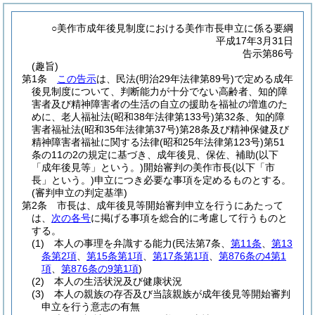
○美作市成年後見制度における美作市長申立に係る要綱
平成17年3月31日
告示第86号
(趣旨)
第1条
この告示
は、民法
(明治29年法律第89号)
で定める成年
後見制度について、判断能力が十分でない高齢者、知的障
害者及び精神障害者の生活の自立の援助を福祉の増進のた
めに、老人福祉法
(昭和38年法律第133号)
第32条、知的障
害者福祉法
(昭和35年法律第37号)
第28条及び精神保健及び
精神障害者福祉に関する法律
(昭和25年法律第123号)
第51
条の11の2の規定に基づき、成年後見、保佐、補助
(以下
「成年後見等」という。)
開始審判の美作市長
(以下「市
長」という。)
申立につき必要な事項を定めるものとする。
(審判申立の判定基準)
第2条
市長は、成年後見等開始審判申立を行うにあたって
は、
次の各号
に掲げる事項を総合的に考慮して行うものと
する。
(1)
本人の事理を弁識する能力
(民法第7条、
第11条
、
第13
条第2項
、
第15条第1項
、
第17条第1項
、
第876条の4第1
項
、
第876条の9第1項
)
(2)
本人の生活状況及び健康状況
(3)
本人の親族の存否及び当該親族が成年後見等開始審判
申立を行う意志の有無