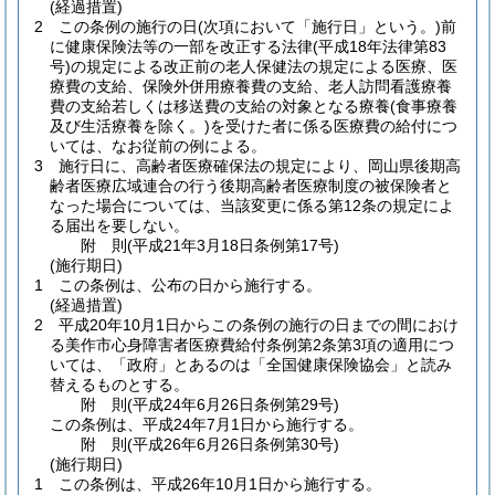
(経過措置)
2
この条例の施行の日
(次項において「施行日」という。)
前
に健康保険法等の一部を改正する法律
(平成18年法律第83
号)
の規定による改正前の老人保健法の規定による医療、医
療費の支給、保険外併用療養費の支給、老人訪問看護療養
費の支給若しくは移送費の支給の対象となる療養
(食事療養
及び生活療養を除く。)
を受けた者に係る医療費の給付につ
いては、なお従前の例による。
3
施行日に、高齢者医療確保法の規定により、岡山県後期高
齢者医療広域連合の行う後期高齢者医療制度の被保険者と
なった場合については、当該変更に係る第12条の規定によ
る届出を要しない。
附
則
(平成21年3月18日
条例第17号)
(施行期日)
1
この条例は、公布の日から施行する。
(経過措置)
2
平成20年10月1日からこの条例の施行の日までの間におけ
る美作市心身障害者医療費給付条例第2条第3項の適用につ
いては、「政府」とあるのは「全国健康保険協会」と読み
替えるものとする。
附
則
(平成24年6月26日
条例第29号)
この条例は、平成24年7月1日から施行する。
附
則
(平成26年6月26日
条例第30号)
(施行期日)
1
この条例は、平成26年10月1日から施行する。