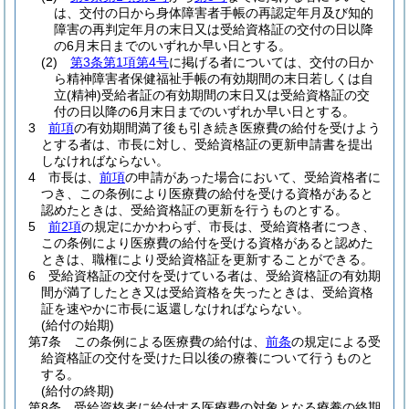
は、交付の日から身体障害者手帳の再認定年月及び知的
障害の再判定年月の末日又は受給資格証の交付の日以降
の6月末日までのいずれか早い日とする。
(2)
第3条第1項第4号
に掲げる者については、交付の日か
ら精神障害者保健福祉手帳の有効期間の末日若しくは自
立
(精神)
受給者証の有効期間の末日又は受給資格証の交
付の日以降の6月末日までのいずれか早い日とする。
3
前項
の有効期間満了後も引き続き医療費の給付を受けよう
とする者は、市長に対し、受給資格証の更新申請書を提出
しなければならない。
4
市長は、
前項
の申請があった場合において、受給資格者に
つき、この条例により医療費の給付を受ける資格があると
認めたときは、受給資格証の更新を行うものとする。
5
前2項
の規定にかかわらず、市長は、受給資格者につき、
この条例により医療費の給付を受ける資格があると認めた
ときは、職権により受給資格証を更新することができる。
6
受給資格証の交付を受けている者は、受給資格証の有効期
間が満了したとき又は受給資格を失ったときは、受給資格
証を速やかに市長に返還しなければならない。
(給付の始期)
第7条
この条例による医療費の給付は、
前条
の規定による受
給資格証の交付を受けた日以後の療養について行うものと
する。
(給付の終期)
第8条
受給資格者に給付する医療費の対象となる療養の終期