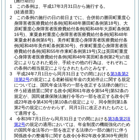
(施行期日)
1
この条例は、平成17年3月31日から施行する。
(経過措置)
2
この条例の施行の日の前日までに、合併前の勝田町重度心
身障害者医療費給付条例
(昭和48年勝田町条例第18号)
、大
原町重度心身障害者医療費給付条例
(昭和48年大原町条例第
16号)
、東粟倉村重度心身障害者医療費給付条例
(昭和48年
東粟倉村条例第6号)
、美作町重度心身障害者医療費給付条
例
(昭和48年美作町条例第30号)
、作東町重度心身障害者医
療費給付条例
(昭和55年作東町条例第19号)
又は英田町重度
心身障害者医療費給付条例
(昭和48年英田町条例第2号)
の規
定によりなされた処分、手続その他の行為は、それぞれこ
の条例の相当規定によりなされたものとみなす。
3
平成24年7月1日から同月31日までの間における
第3条第2
項第2号
の規定による老齢福祉年金の支給停止に関する規定
については、国民年金法等の一部を改正する法律の施行に
伴う経過措置に関する政令
(昭和61年政令第54号)
第52条の
規定が、国民健康保険法施行令等の一部を改正する政令
(平
成23年政令第430号)
第10条の規定により、同令附則第1条
第2号の規定にかかわらず、同月1日に改正されたものとし
て適用する。
4
令和3年7月1日から同月31日までの間における
第3条第2項
第2号
の規定の適用においては、年金制度の機能強化のため
の国民年金法等の一部を改正する法律の一部の施行に伴う
関係政令の整備等に関する政令
(令和2年政令第369号)
附則