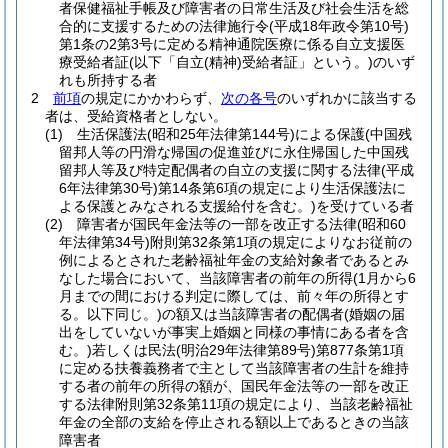
者保健福祉手帳及び障害者の日常生活及び社会生活を総
合的に支援するための法律施行令
(平成18年政令第10号)
第1条の2第3号に定める精神通院医療に係る自立支援医
療受給者証
(以下「自立
(精神)
受給者証」という。)
のいず
れも所持する者
2
前項
の規定にかかわらず、
次の各号
のいずれかに該当する
者は、受給資格者としない。
(1)
生活保護法
(昭和25年法律第144号)
による保護
(中国残
留邦人等の円滑な帰国の促進並びに永住帰国した中国残
留邦人等及び特定配偶者の自立の支援に関する法律
(平成
6年法律第30号)
第14条第6項の規定により生活保護法に
よる保護とみなされる支援給付を含む。)
を受けている者
(2)
障害者が国民年金法等の一部を改正する法律
(昭和60
年法律第34号)
附則第32条第1項の規定によりなお従前の
例によるとされた老齢福祉年金の支給対象者であるとみ
なした場合において、当該障害者の前年の所得
(1月から6
月までの間における判定に際しては、前々年の所得とす
る。以下同じ。)
の額又は当該障害者の配偶者
(婚姻の届
出をしていないが事実上婚姻と同様の事情にある者を含
む。)
若しくは民法
(明治29年法律第89号)
第877条第1項
に定める扶養義務者で主として当該障害者の生計を維持
する者の前年の所得の額が、国民年金法等の一部を改正
する法律附則第32条第11項の規定により、当該老齢福祉
年金の全部の支給を停止される額以上であるときの当該
障害者