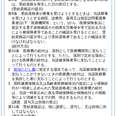
は、受給資格を喪失した日の前日とする。
(受給資格証の提示)
第9条
受給資格者が療養を受けようとするときは、当該療養
を受けようとする病院、診療所、薬局又は指定訪問看護事
業者
(以下「医療機関等」という。)
から、医療保険各法に
規定する電子資格確認その他厚生労働省令等で定める方法
により被保険者等であることの確認を受けるとともに、受
給資格証の提示等により受給資格者であることの確認を受
けなければならない。
(給付方法)
第10条
医療費の給付は、原則として医療機関等に支払うこ
とによって行うものとする。
ただし、規則で定める場合に
おける医療費の給付は、当該被保険者等に支払うことによ
って行うものとする。
2
前項ただし書
に規定する場合であって、当該被保険者等に
支払うことができないときの医療費の給付は、当該医療費
を負担した者に支払うことによって行うものとする。
3
国民健康保険法又は高齢者医療確保法の規定により保険給
付が一時差し止められた受給資格者に係る医療費の給付
は、当該一時差止めに係る滞納保険税が保険給付との相殺
等により消滅するまでの間、停止するものとする。
(譲渡、貸与又は担保の禁止)
第11条
受給資格証は、他に譲渡し、貸与し、又は担保に供
してはならない。