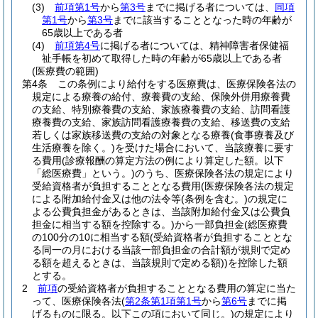
(3)
前項第1号
から
第3号
までに掲げる者については、
同項
第1号
から
第3号
までに該当することとなった時の年齢が
65歳以上である者
(4)
前項第4号
に掲げる者については、精神障害者保健福
祉手帳を初めて取得した時の年齢が65歳以上である者
(医療費の範囲)
第4条
この条例により給付をする医療費は、医療保険各法の
規定による療養の給付、療養費の支給、保険外併用療養費
の支給、特別療養費の支給、家族療養費の支給、訪問看護
療養費の支給、家族訪問看護療養費の支給、移送費の支給
若しくは家族移送費の支給の対象となる療養
(食事療養及び
生活療養を除く。)
を受けた場合において、当該療養に要す
る費用
(診療報酬の算定方法の例により算定した額。以下
「総医療費」という。)
のうち、医療保険各法の規定により
受給資格者が負担することとなる費用
(医療保険各法の規定
による附加給付金又は他の法令等
(条例を含む。)
の規定に
よる公費負担金があるときは、当該附加給付金又は公費負
担金に相当する額を控除する。)
から一部負担金
(総医療費
の100分の10に相当する額
(受給資格者が負担することとな
る同一の月における当該一部負担金の合計額が規則で定め
る額を超えるときは、当該規則で定める額)
)
を控除した額
とする。
2
前項
の受給資格者が負担することとなる費用の算定に当た
って、医療保険各法
(
第2条第1項第1号
から
第6号
までに掲
げるものに限る。以下この項において同じ。)
の規定により