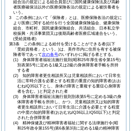
組合法の規定による組合員並びに国民健康保険法及び高齢
者医療確保法以外の医療保険各法の規定による被扶養者を
いう。
3
この条例において「保険者」とは、医療保険各法の規定に
より医療に関する給付を行う全国健康保険協会、健康保険
組合、市町村、国民健康保険組合、共済組合、日本私立学
校振興・共済事業団又は後期高齢者医療広域連合をいう。
(受給資格者)
第3条
この条例による給付を受けることができる者
(以下
「受給資格者」という。)
は、美作市内に住所を有する被保
険者等であって
次の各号
のいずれかに掲げる者とする。
(1)
身体障害者福祉法施行規則
(昭和25年厚生省令第15号)
別表第5号に定める1級又は2級の身体障害者手帳を所持
する者
(2)
知的障害者更生相談所又は児童相談所において日常生
活に常時介護を必要とする程度の重度の知的障害者
(おお
むねIQ35以下とし、身体の障害と重複する重症心身障害
者を含む。)
と判定された者
(3)
身体障害者福祉法施行規則別表第5号に定める3級の身
体障害者手帳を所持し、かつ、児童相談所又は知的障害
者更生相談所において日常生活に介護を必要とする程度
の中度の知的障害者
(おおむねIQ36以上IQ50以下)
と判定
された合併障害者
(4)
精神保健及び精神障害者福祉に関する法律施行令
(昭
和25年政令第155号)
第6条第3項に定める1級の精神障害