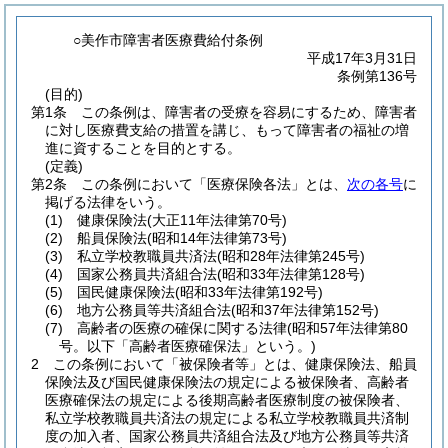
○美作市障害者医療費給付条例
平成17年3月31日
条例第136号
(目的)
第1条
この条例は、障害者の受療を容易にするため、障害者
に対し医療費支給の措置を講じ、もって障害者の福祉の増
進に資することを目的とする。
(定義)
第2条
この条例において「医療保険各法」とは、
次の各号
に
掲げる法律をいう。
(1)
健康保険法
(大正11年法律第70号)
(2)
船員保険法
(昭和14年法律第73号)
(3)
私立学校教職員共済法
(昭和28年法律第245号)
(4)
国家公務員共済組合法
(昭和33年法律第128号)
(5)
国民健康保険法
(昭和33年法律第192号)
(6)
地方公務員等共済組合法
(昭和37年法律第152号)
(7)
高齢者の医療の確保に関する法律
(昭和57年法律第80
号。以下「高齢者医療確保法」という。)
2
この条例において「被保険者等」とは、健康保険法、船員
保険法及び国民健康保険法の規定による被保険者、高齢者
医療確保法の規定による後期高齢者医療制度の被保険者、
私立学校教職員共済法の規定による私立学校教職員共済制
度の加入者、国家公務員共済組合法及び地方公務員等共済