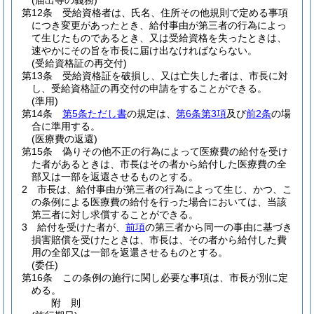
(届出等の義務)
第12条
受給資格者は、氏名、住所その他規則で定める事項
につき変更があったとき、給付事由が第三者の行為によっ
て生じたものであるとき、又は受給資格を失ったときは、
速やかにその旨を市長に届け出なければならない。
(受給資格証の再交付)
第13条
受給資格証を破損し、又は亡失した者は、市長に対
し、受給資格証の再交付の申請をすることができる。
(準用)
第14条
第5条ただし書
の規定は、
第6条第3項
及び
前2条
の場
合に準用する。
(医療費の返還)
第15条
偽りその他不正の行為によって医療費の給付を受け
た者があるときは、市長はその者から給付した医療費の全
部又は一部を返還させるものとする。
2
市長は、給付事由が第三者の行為によって生じ、かつ、こ
の条例による医療費の給付を行った場合においては、当該
第三者に対し求償することができる。
3
給付を受けた者が、
前項
の第三者から同一の事由に基づき
損害賠償を受けたときは、市長は、その者から給付した費
用の全部又は一部を返還させるものとする。
(委任)
第16条
この条例の施行に関し必要な事項は、市長が別に定
める。
附
則