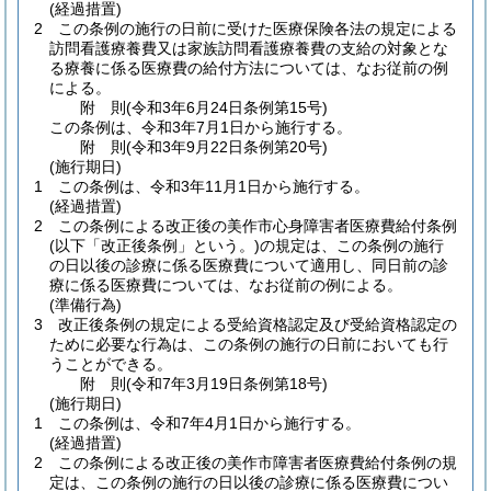
(経過措置)
2
この条例の施行の日前に受けた医療保険各法の規定による
訪問看護療養費又は家族訪問看護療養費の支給の対象とな
る療養に係る医療費の給付方法については、なお従前の例
による。
附
則
(令和3年6月24日
条例第15号)
この条例は、令和3年7月1日から施行する。
附
則
(令和3年9月22日
条例第20号)
(施行期日)
1
この条例は、令和3年11月1日から施行する。
(経過措置)
2
この条例による改正後の美作市心身障害者医療費給付条例
(以下「改正後条例」という。)
の規定は、この条例の施行
の日以後の診療に係る医療費について適用し、同日前の診
療に係る医療費については、なお従前の例による。
(準備行為)
3
改正後条例の規定による受給資格認定及び受給資格認定の
ために必要な行為は、この条例の施行の日前においても行
うことができる。
附
則
(令和7年3月19日
条例第18号)
(施行期日)
1
この条例は、令和7年4月1日から施行する。
(経過措置)
2
この条例による改正後の美作市障害者医療費給付条例の規
定は、この条例の施行の日以後の診療に係る医療費につい