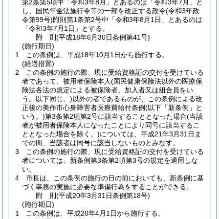
第2条第5項中「令和3年8月」とあるのは「令和3年7月」と
し、国民年金法施行令等の一部を改正する政令
(令和3年政
令第99号)
附則第1条第2号中「令和3年8月1日」とあるのは
「令和3年7月1日」とする。
附
則
(平成18年6月30日
条例第41号)
(施行期日)
1
この条例は、平成18年10月1日から施行する。
(経過措置)
2
この条例の施行の際、現に受給資格証の交付を受けている
者であって、被用者保険本人
(国民健康保険法以外の医療保
険法各法の規定による被保険者、加入者又は組合員をい
う。以下同じ。)
以外の者であるものが、この条例による改
正後の美作市心身障害者医療費給付条例
(以下「新条例」と
いう。)
第3条第2項第2号に該当することとなった場合
(当該
者が被用者保険本人になったことにより同号に該当するこ
ととなった場合を除く。)
については、平成21年3月31日ま
での間、当該者は同号に該当しないものとみなす。
3
この条例の施行の際、現に受給資格証の交付を受けている
者については、新条例第3条第2項第3号の規定を適用しな
い。
4
市長は、この条例の施行の日の前においても、新条例に基
づく事務の実施に必要な準備行為をすることができる。
附
則
(平成20年3月31日
条例第18号)
(施行期日)
1
この条例は、平成20年4月1日から施行する。