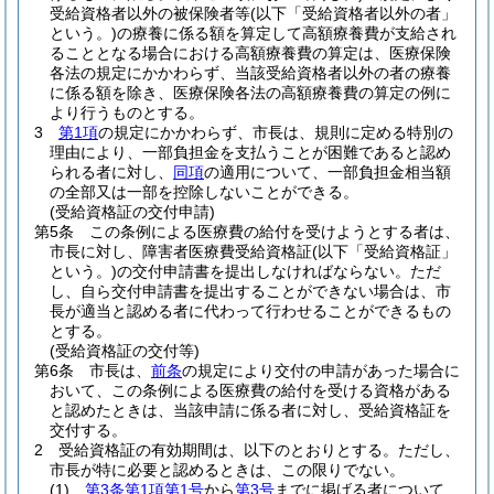
受給資格者以外の被保険者等
(以下「受給資格者以外の者」
という。)
の療養に係る額を算定して高額療養費が支給され
ることとなる場合における高額療養費の算定は、医療保険
各法の規定にかかわらず、当該受給資格者以外の者の療養
に係る額を除き、医療保険各法の高額療養費の算定の例に
より行うものとする。
3
第1項
の規定にかかわらず、市長は、規則に定める特別の
理由により、一部負担金を支払うことが困難であると認め
られる者に対し、
同項
の適用について、一部負担金相当額
の全部又は一部を控除しないことができる。
(受給資格証の交付申請)
第5条
この条例による医療費の給付を受けようとする者は、
市長に対し、障害者医療費受給資格証
(以下「受給資格証」
という。)
の交付申請書を提出しなければならない。
ただ
し、自ら交付申請書を提出することができない場合は、市
長が適当と認める者に代わって行わせることができるもの
とする。
(受給資格証の交付等)
第6条
市長は、
前条
の規定により交付の申請があった場合に
おいて、この条例による医療費の給付を受ける資格がある
と認めたときは、当該申請に係る者に対し、受給資格証を
交付する。
2
受給資格証の有効期間は、以下のとおりとする。
ただし、
市長が特に必要と認めるときは、この限りでない。
(1)
第3条第1項第1号
から
第3号
までに掲げる者について