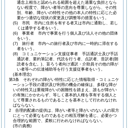
通念上相当と認められる範囲を超えた過重な負担となら
ない程度で、障がい者等の意向を尊重しながら、その性
別、年齢、障がいの特性その他の本人の特性に応じた必
要かつ適切な現状の変更及び調整等の措置をいう。
(5)
市民 市内に住所を有する者又は市内に通勤し、若し
くは通学する者をいう。
(6)
事業者 市内で事業を行う個人及び法人その他の団体
をいう。
(7)
旅行者 市内への旅行者及び市内に一時的に滞在する
者をいう。
(8)
コミュニケーション支援従事者 手話通訳士及び手話
通訳者、要約筆記者、代読を行う者、点訳者、音訳者
(朗
読者を含む。)
、盲ろう者向け通訳・介助員その他の障が
い者等への伝達補助等を行う支援従事者をいう。
(基本理念)
第3条
それぞれの障がい特性に応じた情報取得・コミュニケ
ーション手段の選択及び利用の機会の確保は、多様な障が
いの特性又は重複障がいの困難性を踏まえ、誰もが障がい
の有無にかかわらず、等しく基本的人権を享有する個人と
して尊重されるものであることを基本として行われなけれ
ばならない。
2
合理的配慮の提供は、障がい者等と障がいのない人の双方
にとって必要なものであるとの相互理解を通じ、必要かつ
合理的な範囲で、柔軟に行われなければならない。
(市の責務)