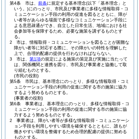
第4条
市は、
前条
に規定する基本理念
(以下「基本理念」と
いう。)
にのっとり、市民及び事業者に多様な情報取得・コ
ミュニケーション手段の利用の促進を図るとともに、障が
い者等があらゆる場面で多様なコミュニケーション手段に
よる意思疎通ができ、自立した日常生活、地域における社
会参加等を保障するため、必要な施策を講ずるものとす
る。
2
市は、情報取得・コミュニケーションを図ることが困難な
障がい者等に対応する際に、その障がいの特性を理解した
上で、合理的配慮の提供を行わなければならない。
3
市は、
第1項
の規定による施策の策定及び実施に当たって
は、関係機関と連携を図り、市民及び事業者と協働して取
り組むものとする。
(市民の役割)
第5条
市民は、基本理念にのっとり、多様な情報取得・コミ
ュニケーション手段の利用の促進に関する市の施策に協力
するよう努めるものとする。
(事業者の役割)
第6条
事業者は、基本理念にのっとり、多様な情報取得・コ
ミュニケーション手段の利用の促進に関する市の施策に協
力するよう努めるものとする。
2
事業者は、障がい者等が多様な情報取得・コミュニケーシ
ョン手段を利用しやすい環境を確保するとともに、誰もが
働きやすい環境を整備するため合理的配慮の提供に努める
ものとする。