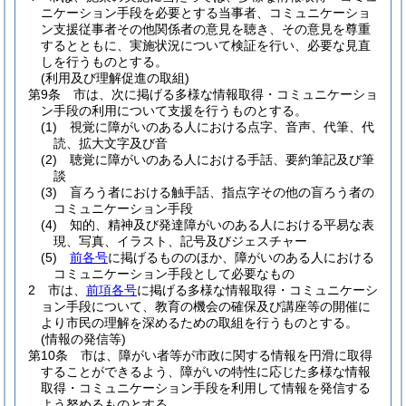
ニケーション手段を必要とする当事者、コミュニケーショ
ン支援従事者その他関係者の意見を聴き、その意見を尊重
するとともに、実施状況について検証を行い、必要な見直
しを行うものとする。
(利用及び理解促進の取組)
第9条
市は、次に掲げる多様な情報取得・コミュニケーショ
ン手段の利用について支援を行うものとする。
(1)
視覚に障がいのある人における点字、音声、代筆、代
読、拡大文字及び音
(2)
聴覚に障がいのある人における手話、要約筆記及び筆
談
(3)
盲ろう者における触手話、指点字その他の盲ろう者の
コミュニケーション手段
(4)
知的、精神及び発達障がいのある人における平易な表
現、写真、イラスト、記号及びジェスチャー
(5)
前各号
に掲げるもののほか、障がいのある人における
コミュニケーション手段として必要なもの
2
市は、
前項各号
に掲げる多様な情報取得・コミュニケーシ
ョン手段について、教育の機会の確保及び講座等の開催に
より市民の理解を深めるための取組を行うものとする。
(情報の発信等)
第10条
市は、障がい者等が市政に関する情報を円滑に取得
することができるよう、障がいの特性に応じた多様な情報
取得・コミュニケーション手段を利用して情報を発信する
よう努めるものとする。