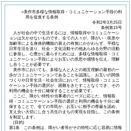
○美作市多様な情報取得・コミュニケーション手段の利
用を促進する条例
令和2年3月25日
条例第15号
人が社会の中で生活するには、情報取得やコミュニケーシ
ョンは欠かせないものです。全ての人々が、障がい・疾患や
加齢等による身体的機能の衰えの有無にかかわらず、平穏な
日常生活を送り、社会・文化活動その他あらゆる分野の活動
に参加し、心豊かに暮らすためには、多様な情報取得・コミ
ュニケーション手段によりお互いの意思や感情を伝え、理解
し合うことが必要です。
美作市においても、多様な人と人との相互理解の最初の一
歩がコミュニケーションであることを認識し、お互いの関係
づくりや日常生活・社会生活において、情報取得・コミュニ
ケーション手段の選択が、困難をきたすことなくでき、その
利用の機会を十分に確保することが必要です。
ここに、障がい特性や当事者のニーズに応じた、情報取
得・コミュニケーション手段の選択と利用の機会を十分に確
保することで、全ての市民が、お互いに相手の尊厳を認め、
支え合い大切にし合う共生のまちの実現を目指し、この条例
を制定します。
(目的)
第1条
この条例は、障がい者等がその特性に応じ容易に情報