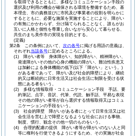
を取得できるとともに、多様なコミュニケーション手段の
選択及び利用の機会が確保される環境を整備するため、基
本理念、市の責務並びに市民及び事業者の役割を明らかに
するとともに、必要な施策を実施することにより、障がい
の有無にかかわらず、分け隔てられることなく、誰もがお
互いに人格と個性を尊重し合いながら安心して暮らせる、
共生のまち美作市の実現を目的とする。
(定義)
第2条
この条例において、
次の各号
に掲げる用語の意義は、
それぞれ
当該各号
に定めるところによる。
(1)
障がい者等 身体障がい、知的障がい、精神障がい、
発達障がいその他の心身の機能の障がい、難治性疾患又
は加齢による身体機能の低下
(以下「障がい」という。)
がある者であって、障がい及び社会的障壁により、継続
的又は断続的に日常生活又は社会生活に制限を受ける状
態にある者をいう。
(2)
多様な情報取得・コミュニケーション手段 手話、要
約筆記、点字、音訳、代筆、代読、触手話、平易な表現
その他の障がい者等が自ら選択する情報取得又はコミュ
ニケーションの手段をいう。
(3)
社会的障壁 障がいがある者にとって日常生活又は社
会生活を営む上で障壁となるような社会における事物、
制度、慣行、観念その他一切のものをいう。
(4)
合理的配慮の提供 障がい者等が障がいのない人と同
等に権利を行使できるようにするため、その実施が社会