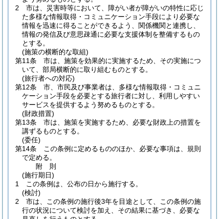
2
市は、災害時等において、障がい者が障がいの特性に応じ
た多様な情報取得・コミュニケーション手段により必要な
情報を迅速に得ることができるよう、関係機関と連携し、
情報の発信及び意思疎通に必要な支援体制を整備するもの
とする。
(施策の横断的な取組)
第11条
市は、施策を効果的に実施するため、その実施につ
いて、部局横断的に取り組むものとする。
(旅行者への対応)
第12条
市、市民及び事業者は、多様な情報取得・コミュニ
ケーション手段を必要とする旅行者に対し、利用しやすい
サービスを提供するよう努めるものとする。
(財政措置)
第13条
市は、施策を実施するため、必要な財政上の措置を
講ずるものとする。
(委任)
第14条
この条例に定めるもののほか、必要な事項は、規則
で定める。
附
則
(施行期日)
1
この条例は、公布の日から施行する。
(検討)
2
市は、この条例の施行後3年を目途として、この条例の施
行の状況について検討を加え、その結果に基づき、必要な