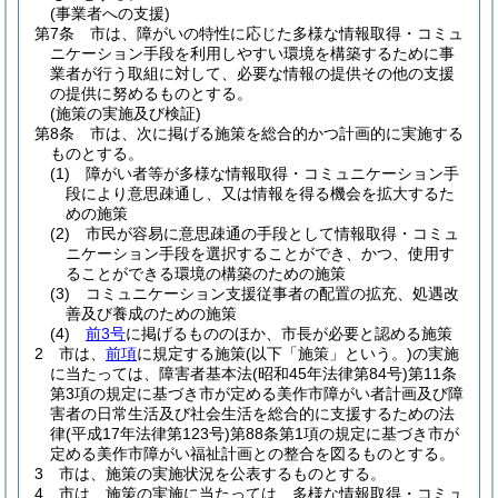
(事業者への支援)
第7条
市は、障がいの特性に応じた多様な情報取得・コミュ
ニケーション手段を利用しやすい環境を構築するために事
業者が行う取組に対して、必要な情報の提供その他の支援
の提供に努めるものとする。
(施策の実施及び検証)
第8条
市は、次に掲げる施策を総合的かつ計画的に実施する
ものとする。
(1)
障がい者等が多様な情報取得・コミュニケーション手
段により意思疎通し、又は情報を得る機会を拡大するた
めの施策
(2)
市民が容易に意思疎通の手段として情報取得・コミュ
ニケーション手段を選択することができ、かつ、使用す
ることができる環境の構築のための施策
(3)
コミュニケーション支援従事者の配置の拡充、処遇改
善及び養成のための施策
(4)
前3号
に掲げるもののほか、市長が必要と認める施策
2
市は、
前項
に規定する施策
(以下「施策」という。)
の実施
に当たっては、障害者基本法
(昭和45年法律第84号)
第11条
第3項の規定に基づき市が定める美作市障がい者計画及び障
害者の日常生活及び社会生活を総合的に支援するための法
律
(平成17年法律第123号)
第88条第1項の規定に基づき市が
定める美作市障がい福祉計画との整合を図るものとする。
3
市は、施策の実施状況を公表するものとする。
4
市は、施策の実施に当たっては、多様な情報取得・コミュ