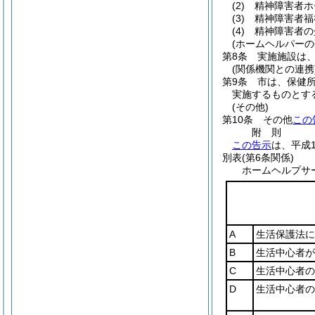
(2)
精神障害者ホ
(3)
精神障害者福
(4)
精神障害者の
(ホームヘルパーの
第8条
実施施設は
(関係機関との連携
第9条
市は、保健
実施するものとす
(その他)
第10条
その他
この
附
則
この告示
は、平成
別表
(第6条関係)
ホームヘルプサ
A
生活保護法に
B
生活中心者が
C
生活中心者の
D
生活中心者の前