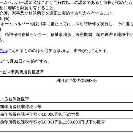
ームヘルパー講習又はこれと同程度以上の講習であると市長が認めたも
祉に理解と熱意を有すること。
介護、家事及び相談助言を適正に実施する能力を有すること。
研修)
、ホームヘルパーの採用等に当たっては、採用時研修を実施し、その後も
)
所、精神保健福祉センター、福祉事務所、医療機関、精神障害者地域生
る。
告示
に定めるもののほか必要な事項は、市長が別に定める。
17年3月31日から施行する。
ービス事業費用負担基準
利用者世帯の階層区分
よる被保護世帯
前年所得税非課税世帯
前年所得税課税年額が10,000円以下の世帯
年所得税課税年額が10,001円以上30,000円以下の世帯