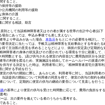
関すること。
の保持等の援助
や公共機関の利用等の援助
な身体の介護
に関すること。
護に関する相談、助言
、原則として当該精神障害者又はその者が属する世帯の生計中心者
(以下
る場合にあっては、申込み事後でも差し支えない。
者等より申込みがあった場合、
本告示
をもとにその必要性を検討し、で
の要否決定に当たっては、手帳又は精神障害を支給事由とする年金たる
を得て主治医の意見を求めることなどにより、病状の安定及び定期的な
精神障害者の身体の状況及びその置かれている環境を十分に勘案して、
ス時間数とする。)
及び供与される便宜の内容並びに費用負担区分を決定
者等の利便を図るため、実施施設を経由してホームヘルパーの派遣の申
を供与する決定をした時は、利用者等に対し「精神障害者居宅介護等利
用に関する手続を行う。
便宜の供与の開始に際し、あらかじめ、利用者等に対し、当該利用者の
、当該提供の開始について利用者の同意を得て、便宜の供与の契約を締
者について、定期的に便宜の供与の継続の要否について見直しを行うこ
別表
の基準により便宜の供与を受けた時間数に応じて、費用の負担をす
選考)
パーは、次の要件を備えている者のうちから選考する。
であること。