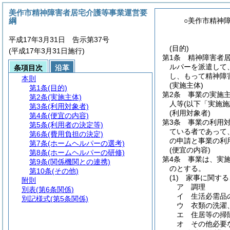
美作市精神障害者居宅介護等事業運営要
綱
○美作市精神
平成17年3月31日 告示第37号
(目的)
(平成17年3月31日施行)
第1条
精神障害者
ルパーを派遣して
条項目次
沿革
し、もって精神障
本則
(実施主体)
第1条
(目的)
第2条
事業の実施
第2条
(実施主体)
人等
(以下「実施施
第3条
(利用対象者)
(利用対象者)
第4条
(便宜の内容)
第3条
事業の利用
第5条
(利用者の決定等)
ている者であって
第6条
(費用負担の決定)
の申請と事業の利
第7条
(ホームヘルパーの選考)
(便宜の内容)
第8条
(ホームヘルパーの研修)
第4条
事業は、実
第9条
(関係機関との連携)
のとする。
第10条
(その他)
(1)
家事に関する
附則
ア
調理
別表
(第6条関係)
イ
生活必需品
別記様式
(第5条関係)
ウ
衣類の洗濯
エ
住居等の掃
オ
その他必要