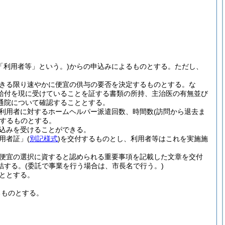
「利用者等」という。)
からの申込みによるものとする。
ただし、
きる限り速やかに便宜の供与の要否を決定するものとする。
な
給付を現に受けていることを証する書類の所持、主治医の有無並び
通院について確認することとする。
利用者に対するホームヘルパー派遣回数、時間数
(訪問から退去ま
するものとする。
込みを受けることができる。
用者証」
(
別記様式
)
を交付するものとし、利用者等はこれを実施施
便宜の選択に資すると認められる重要事項を記載した文章を交付
結する。
(委託で事業を行う場合は、市長名で行う。)
ととする。
るものとする。