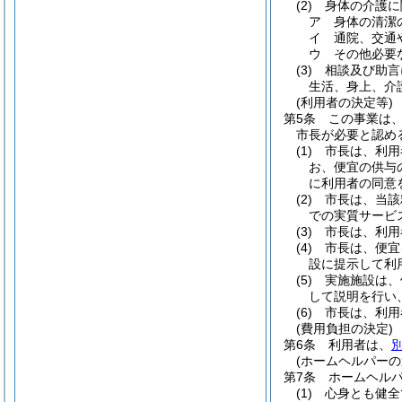
(2)
身体の介護に
ア
身体の清潔
イ
通院、交通
ウ
その他必要
(3)
相談及び助言
生活、身上、介
(利用者の決定等)
第5条
この事業は
市長が必要と認め
(1)
市長は、利用
お、便宜の供与
に利用者の同意
(2)
市長は、当該
での実質サービ
(3)
市長は、利用
(4)
市長は、便宜
設に提示して利
(5)
実施施設は、
して説明を行い
(6)
市長は、利用
(費用負担の決定)
第6条
利用者は、
(ホームヘルパーの
第7条
ホームヘル
(1)
心身とも健全