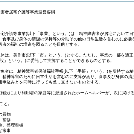
障害者居宅介護等事業運営要綱
居宅介護等事業
(以下「事業」という。)
は、精神障害者が居宅において日
、食事及び身体の清潔の保持等の介助その他の日常生活を営むのに必要
害者の福祉の増進を図ることを目的とする。
主体は、美作市
(以下「市」という。)
とする。
ただし、事業の一部を適正
設」という。)
に委託して実施することができるものとする。
対象者は、精神障害者保健福祉手帳
(以下「手帳」という。)
を所持する精
、精神障害のために日常生活を営むのに支障があり、食事及び身体の清
用申込みとを同時に行っても差し支えないものとする。
施施設により利用者の家庭等に派遣されたホームヘルパーが、次に掲げ
こと。
の買物
、補修
除、整理整頓
な家事