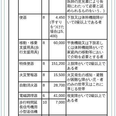
医師の意見書により長
期にわたって必要と認
められるものをいう。)
便器
8
4,450
下肢又は体幹機能障が
(手すり
いで2級以上である者
をつけた
場合は5,
400)
移動・移乗
8
60,000
平衡機能又は下肢若し
支援用具
(歩
くは体幹機能障がいで
行支援用具)
家庭内の移動等におい
て介助を必要とする者
特殊便器
8
151,200
上肢障がいで2級以上で
ある者
火災警報器
8
15,500
火災発生の感知・避難
が困難な障がい児・者
のみの世帯又はこれに
自動消火器
8
28,700
準じる世帯
電磁調理器
6
41,000
視覚障がいで2級以上で
ある者
歩行時間延
10
7,000
長信号機用
小型送信機