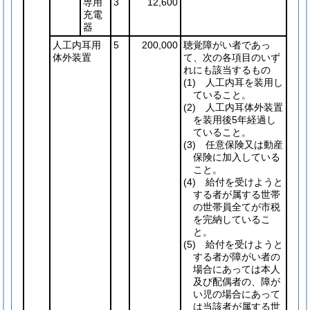
専用
3
12,600
充電
器
人工内耳用
5
200,000
聴覚障がい者であっ
体外装置
て、次の各項目のいず
れにも該当するもの
(1)
人工内耳を装用し
ていること。
(2)
人工内耳体外装置
を装用後5年経過し
ていること。
(3)
任意保険又は動産
保険に加入している
こと。
(4)
給付を受けようと
する者が属する世帯
の世帯員全てが市税
を完納しているこ
と。
(5)
給付を受けようと
する者が障がい者の
場合にあっては本人
及び配偶者の、障が
い児の場合にあって
は当該者が属する世