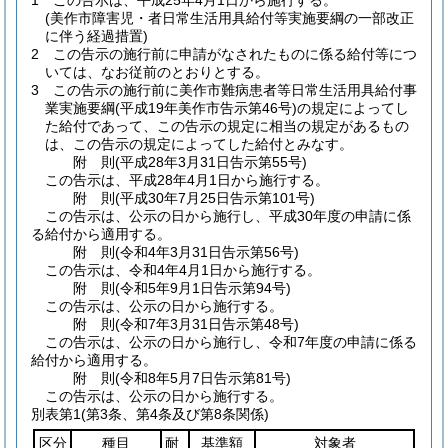
1
この告示は、平成25年4月1日から施行する。
(美作市障害児・者日常生活用具給付等実施要綱の一部改正
に伴う経過措置)
2
この告示の施行前に申請がなされたものに係る給付等につ
いては、なお従前のとおりとする。
3
この告示の施行前に美作市難病患者等日常生活用具給付事
業実施要綱
(平成19年美作市告示第46号)
の規定によってし
た給付であって、この告示の規定に相当の規定があるもの
は、この告示の規定によってした給付とみなす。
附
則
(平成28年3月31日
告示第55号)
この告示は、平成28年4月1日から施行する。
附
則
(平成30年7月25日
告示第101号)
この告示は、公示の日から施行し、平成30年度の申請に係
る給付から適用する。
附
則
(令和4年3月31日
告示第56号)
この告示は、令和4年4月1日から施行する。
附
則
(令和5年9月1日
告示第94号)
この告示は、公示の日から施行する。
附
則
(令和7年3月31日
告示第48号)
この告示は、公示の日から施行し、令和7年度の申請に係る
給付から適用する。
附
則
(令和8年5月7日
告示第81号)
この告示は、公示の日から施行する。
別表第1
(第3条、第4条及び第8条関係)
区分
種目
耐
基準額
対象者