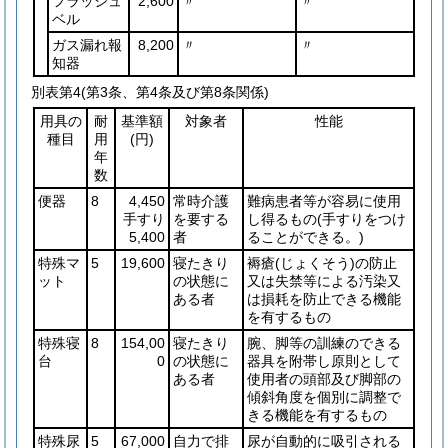
フラッシュ
2,600
〃
〃
ベル
ガス漏れ報
8,200
〃
〃
知器
別表第4
(第3条、第4条及び第8条関係)
用具の
耐
基準額
対象者
性能
種目
用
(円)
年
数
便器
8
4,450
常時介護
難病患者等が容易に使用
手すり
を要する
し得るもの
(手すりをつけ
5,400
者
ることができる。)
特殊マ
5
19,600
寝たきり
褥瘡
(じょくそう)
の防止
ット
の状態に
又は失禁等による汚染又
ある者
は損耗を防止できる機能
を有するもの
特殊寝
8
154,00
寝たきり
腕、脚等の訓練のできる
台
0
の状態に
器具を附帯し原則として
ある者
使用者の頭部及び脚部の
傾斜角度を個別に調整で
きる機能を有するもの
特殊尿
5
67,000
自力で排
尿が自動的に吸引される