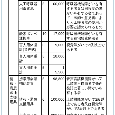
人工呼吸器
5
100,000
呼吸器機能障がいを有
用蓄電池
する者又は同程度の障
がいを有する者であっ
て、医師の意見書によ
り人工呼吸器の使用が
必要と認められるもの
酸素ボンベ
10
17,000
呼吸器機能障がいを有
運搬車
する在宅酸素療法者
盲人用体温
5
9,000
視覚障がいで2級以上で
計
(音声式)
ある者
盲人用体重
5
18,000
計
盲人用血圧
5
1
計
5,500
情
携帯用会話
5
98,800
音声言語機能障がい又
報・
補助装置
は肢体不自由者で発声
意思
発語に著しい障がいを
疎通
有する者
支援
情報・通信
6
100,000
上肢機能障がいで2級以
用具
支援用具
上である者又は視覚障
がいで2級以上である者