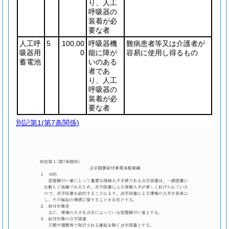
り、人工
呼吸器の
装着が必
要な者
人工呼
5
100,00
呼吸器機
難病患者等又は介護者が
吸器用
0
能に障が
容易に使用し得るもの
蓄電池
いのある
者であ
り、人工
呼吸器の
装着が必
要な者
別記第1
(第7条関係)