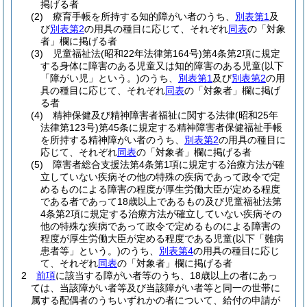
掲げる者
(2)
療育手帳を所持する知的障がい者のうち、
別表第1
及
び
別表第2
の用具の種目に応じて、それぞれ
同表
の「対象
者」欄に掲げる者
(3)
児童福祉法
(昭和22年法律第164号)
第4条第2項に規定
する身体に障害のある児童又は知的障害のある児童
(以下
「障がい児」という。)
のうち、
別表第1
及び
別表第2
の用
具の種目に応じて、それぞれ
同表
の「対象者」欄に掲げ
る者
(4)
精神保健及び精神障害者福祉に関する法律
(昭和25年
法律第123号)
第45条に規定する精神障害者保健福祉手帳
を所持する精神障がい者のうち、
別表第2
の用具の種目に
応じて、それぞれ
同表
の「対象者」欄に掲げる者
(5)
障害者総合支援法第4条第1項に規定する治療方法が確
立していない疾病その他の特殊の疾病であって政令で定
めるものによる障害の程度が厚生労働大臣が定める程度
である者であって18歳以上であるもの及び児童福祉法第
4条第2項に規定する治療方法が確立していない疾病その
他の特殊な疾病であって政令で定めるものによる障害の
程度が厚生労働大臣が定める程度である児童
(以下「難病
患者等」という。)
のうち、
別表第4
の用具の種目に応じ
て、それぞれ
同表
の「対象者」欄に掲げる者
2
前項
に該当する障がい者等のうち、18歳以上の者にあっ
ては、当該障がい者等及び当該障がい者等と同一の世帯に
属する配偶者のうちいずれかの者について、給付の申請が