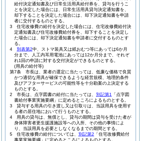
給付決定通知書及び日常生活用具給付券を、貸与を行うこ
とを決定した場合には、日常生活用具貸与決定通知書を、
却下することを決定した場合には、却下決定通知書を申請
者に交付するものとする。
3
住宅改修費の給付を決定した場合には、住宅改修費給付決
定通知書及び住宅改修費給付券を、却下することを決定し
た場合には、却下決定通知書を申請者に交付するものとす
る。
4
別表第2
中、ストマ装具又は紙おむつ等にあっては6か月
分まで、人工内耳用電池にあっては12か月分まで、それぞ
れ1回の申請に対する交付決定ができるものとする。
(用具の給付等)
第7条
市長は、業者の選定に当たっては、低廉な価格で良質
かつ適切な用具が確保できるような経営規模、地理的条件
及びアフターサービスの可能性等を十分勘案の上決定する
ものとする。
2
市長は、点字図書の給付に当たっては、
別記第1
「点字図
書給付事業実施要綱」に定めるところによるものとする。
3
貸与する用具の引き渡し又は引取りは、当該用具を使用す
る者の居住地において行うものとする。
4
用具の貸与は、無償とし、貸与の期間は貸与を受けた者が
身体障害者更生援護施設等への入所、その他の事情によ
り、当該用具を必要としなくなるまでの期間とする。
5
住宅改修費の給付については、
別記第2
「住宅改修費給付
事業実施要綱」に定めるところによるものとする。