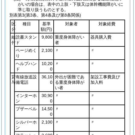
がいの場合は、表中の上肢・下肢又は体幹機能障がいに
準じ取り扱うものとする。
別表第3
(第3条、第4条及び第8条関係)
区
種目
基準
対象者
対象経費
分
額
(円)
給
読書スタン
9,800
重度身体障がい
器具購入費
付
ド
者
ページめく
2,100
〃
〃
り
ヘルプハン
10,20
〃
〃
ド
0
貸
有線放送設
36,10
外出が困難であ
架設工事費及び
与
備電話
0
る重度身体障が
加入料
い者
インターホ
30,90
〃
〃
ン
0
ブザーベル
14,50
〃
〃
0
シルバーホ
2,100
〃
〃
ン