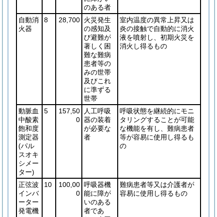
のある者
自動消
8
28,700
火災発生
室内温度の異常上昇又は
火器
の感知及
炎の接触で自動的に消火
び避難が
液を噴射し、初期火災を
著しく困
消火し得るもの
難な難病
患者等の
みの世帯
及びこれ
に準ずる
世帯
動脈血
5
157,50
人工呼吸
呼吸状態を継続的にモニ
中酸素
0
器の装着
タリングすることが可能
飽和度
が必要な
な機能を有し、難病患者
測定器
者
等が容易に使用し得るも
(パル
の
スオキ
シメー
ター)
正弦波
10
100,00
呼吸器機
難病患者等又は介護者が
インバ
0
能に障が
容易に使用し得るもの
ーター
いのある
発電機
者であ