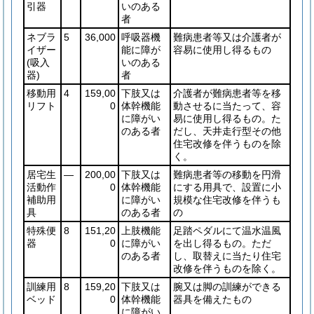
引器
いのある
者
ネブラ
5
36,000
呼吸器機
難病患者等又は介護者が
イザー
能に障が
容易に使用し得るもの
(吸入
いのある
器)
者
移動用
4
159,00
下肢又は
介護者が難病患者等を移
リフト
0
体幹機能
動させるに当たって、容
に障がい
易に使用し得るもの。た
のある者
だし、天井走行型その他
住宅改修を伴うものを除
く。
居宅生
―
200,00
下肢又は
難病患者等の移動を円滑
活動作
0
体幹機能
にする用具で、設置に小
補助用
に障がい
規模な住宅改修を伴うも
具
のある者
の
特殊便
8
151,20
上肢機能
足踏ペダルにて温水温風
器
0
に障がい
を出し得るもの。ただ
のある者
し、取替えに当たり住宅
改修を伴うものを除く。
訓練用
8
159,20
下肢又は
腕又は脚の訓練ができる
ベッド
0
体幹機能
器具を備えたもの
に障がい