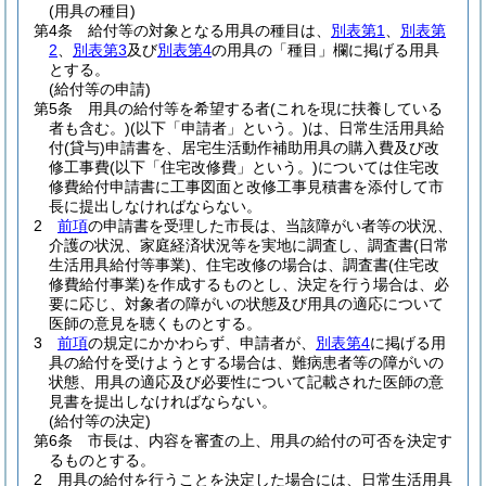
(用具の種目)
第4条
給付等の対象となる用具の種目は、
別表第1
、
別表第
2
、
別表第3
及び
別表第4
の用具の「種目」欄に掲げる用具
とする。
(給付等の申請)
第5条
用具の給付等を希望する者
(これを現に扶養している
者も含む。)
(以下「申請者」という。)
は、日常生活用具給
付
(貸与)
申請書を、居宅生活動作補助用具の購入費及び改
修工事費
(以下「住宅改修費」という。)
については住宅改
修費給付申請書に工事図面と改修工事見積書を添付して市
長に提出しなければならない。
2
前項
の申請書を受理した市長は、当該障がい者等の状況、
介護の状況、家庭経済状況等を実地に調査し、調査書
(日常
生活用具給付等事業)
、住宅改修の場合は、調査書
(住宅改
修費給付事業)
を作成するものとし、決定を行う場合は、必
要に応じ、対象者の障がいの状態及び用具の適応について
医師の意見を聴くものとする。
3
前項
の規定にかかわらず、申請者が、
別表第4
に掲げる用
具の給付を受けようとする場合は、難病患者等の障がいの
状態、用具の適応及び必要性について記載された医師の意
見書を提出しなければならない。
(給付等の決定)
第6条
市長は、内容を審査の上、用具の給付の可否を決定す
るものとする。
2
用具の給付を行うことを決定した場合には、日常生活用具