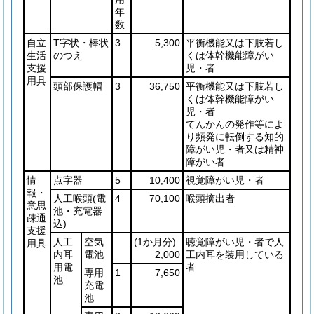
年
数
自立
T字状・棒状
3
5,300
平衡機能又は下肢若し
生活
のつえ
くは体幹機能障がい
支援
児・者
用具
頭部保護帽
3
36,750
平衡機能又は下肢若し
くは体幹機能障がい
児・者
てんかんの発作等によ
り頻発に転倒する知的
障がい児・者又は精神
障がい者
情
点字器
5
10,400
視覚障がい児・者
報・
人工喉頭
(電
4
70,100
喉頭摘出者
意思
池・充電器
疎通
込)
支援
人工
空気
(1か月分)
聴覚障がい児・者で人
用具
内耳
電池
2,000
工内耳を装用している
用電
者
専用
1
7,650
池
充電
池