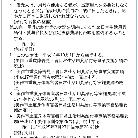
4
借受人は、用具を使用する者が、当該用具を必要としなく
なったとき又は当該用具の貸与の目的に反したときは、速
やかに市長に返還しなければならない。
(給付等台帳の整備)
第10条
用具の給付等の状況を明確にするため日常生活用具
給付・貸与台帳及び住宅改修費給付台帳を整備するものと
する。
附
則
(施行期日)
1
この告示は、平成18年10月1日から施行する。
(美作市重度障害児・者日常生活用具給付等事業実施要綱の
廃止)
2
美作市重度障害児・者日常生活用具給付等事業実施要綱
(平成17年美作市告示第34号)
は、廃止する。
(美作市重度身体障害者日常生活用具給付等実施要綱の廃
止)
3
美作市重度身体障害者日常生活用具給付等実施要綱
(平成
17年美作市告示第35号)
は、廃止する。
(美作市重度身体障害者日常生活用具給付等事業事務処理要
領の廃止)
4
美作市重度身体障害者日常生活用具給付等事業事務処理要
領
(平成17年美作市訓令第25号)
は、廃止する。
附
則
(平成25年3月27日
告示第26号)
抄
(施行期日)