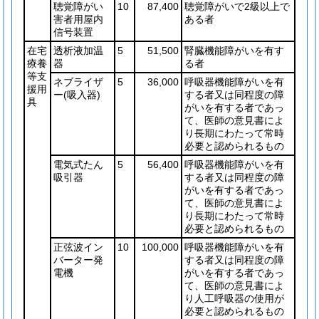
聴覚障がい
10
87,400
聴覚障がいで2級以上で
害者用屋内
ある者
信号装置
在宅
透析液加温
5
51,500
腎臓機能障がいを有す
療養
器
る者
等支
ネブライザ
5
36,000
呼吸器機能障がいを有
援用
ー
(吸入器)
する者又は同程度の障
具
がいを有する者であっ
て、医師の意見書によ
り長期にわたって常時
必要と認められるもの
電気式たん
5
56,400
呼吸器機能障がいを有
吸引器
する者又は同程度の障
がいを有する者であっ
て、医師の意見書によ
り長期にわたって常時
必要と認められるもの
正弦波イン
10
100,000
呼吸器機能障がいを有
バーター発
する者又は同程度の障
電機
がいを有する者であっ
て、医師の意見書によ
り人工呼吸器の使用が
必要と認められるもの