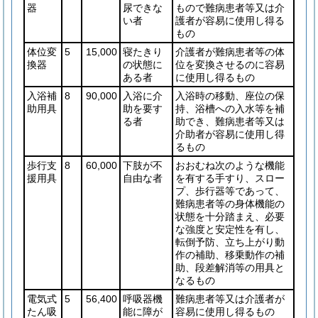
器
尿できな
もので難病患者等又は介
い者
護者が容易に使用し得る
もの
体位変
5
15,000
寝たきり
介護者が難病患者等の体
換器
の状態に
位を変換させるのに容易
ある者
に使用し得るもの
入浴補
8
90,000
入浴に介
入浴時の移動、座位の保
助用具
助を要す
持、浴槽への入水等を補
る者
助でき、難病患者等又は
介助者が容易に使用し得
るもの
歩行支
8
60,000
下肢が不
おおむね次のような機能
援用具
自由な者
を有する手すり、スロー
プ、歩行器等であって、
難病患者等の身体機能の
状態を十分踏まえ、必要
な強度と安定性を有し、
転倒予防、立ち上がり動
作の補助、移乗動作の補
助、段差解消等の用具と
なるもの
電気式
5
56,400
呼吸器機
難病患者等又は介護者が
たん吸
能に障が
容易に使用し得るもの