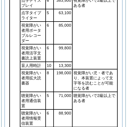
点字ディス
6
383,500
視覚障がいで2級以上で
プレイ
ある者
点字タイプ
5
63,100
ライター
視覚障がい
6
85,000
者用ポータ
ブルレコー
ダー
視覚障がい
6
99,800
者用活字文
書読上装置
盲人用時計
10
13,300
視覚障がい
8
198,000
視覚障がい児・者であ
者用拡大読
り、本装置によって文
書器
字等を読むことが可能
になる者
聴覚障がい
5
71,000
聴覚障がいで2級以上で
者用通信装
ある者
置
聴覚障がい
6
88,900
者用情報受
信装置