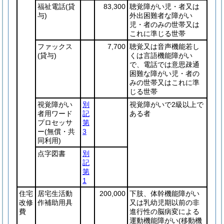
福祉電話
(貸
83,300
聴覚障がい児・者又は
与)
外出困難者な障がい
児・者のみの世帯又は
これに準じる世帯
ファックス
7,700
聴覚又は音声機能若し
(貸与)
くは言語機能障がい
で、電話では意思疎通
困難な障がい児・者の
みの世帯又はこれに準
じる世帯
視覚障がい
別
視覚障がいで2級以上で
者用ワード
記
ある者
プロセッサ
第
ー
(無償・共
3
同利用)
点字図書
別
記
第
1
住宅
居宅生活動
200,000
下肢、体幹機能障がい
改修
作補助用具
又は乳幼児期以前の非
費
進行性の脳病変による
運動機能障がい
(移動機