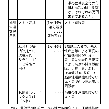
帯の世帯員全ての市
町村民税の所得割額
が、それぞれ46万円
未満であること。
排泄
ストマ装具
(1か月分)
ストマ造設者
管理
消化器系
支援
8,858
用具
尿路系11,
639
紙おむつ等
(1か月分)
3歳以上の者で、先天
(紙おむつ、
12,360
性疾患等による高度の
洗腸用具、
排便機能障がい児・
サラシ、ガ
者、又は先天性疾患等
ーゼ等衛生
による高度の排尿機能
用品)
障がい児・者、若しく
は3歳以前に発症した
脳原性運動機能障がい
児・者でかつ意思表示
困難者
収尿器
(ラテ
1
8,500
高度の排尿機能障がい
ックス又は
児・者
ゴム製)
(注) 乳幼児期以前の非進行性の脳病変による運動機能障