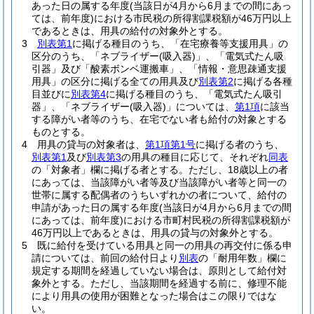
あった日の属する年度
(当該日が4月から6月までの間にあっ
ては、前年度)
における市民税の所得割課税額が46万円以上
であるときは、用具の給付の対象外とする。
3
別表第1
に掲げる種目のうち、「在宅療養等支援用具」の
区分のうち、「ネブライザー
(吸入器)
」、「電気式たん吸
引器」及び「酸素ボンベ運搬車」、「情報・意思疎通支援
用具」の区分に掲げる全ての用具及び
別表第2
に掲げる各種
目並びに
別表第4
に掲げる種目のうち、「電気式たん吸引
器」、「ネブライザー
(吸入器)
」については、
第1項
に該当
する障がい者等のうち、在宅でない者も給付の対象とする
ものとする。
4
用具の貸与の対象者は、
第1項第1号
に掲げる者のうち、
別表第1
及び
別表第3
の用具の種目に応じて、それぞれ
同表
の「対象者」欄に掲げる者とする。
ただし、18歳以上の者
にあっては、当該障がい者等及び当該障がい者等と同一の
世帯に属する配偶者のうちいずれかの者について、給付の
申請があった日の属する年度
(当該日が4月から6月までの間
にあっては、前年度)
における市町村民税の所得割課税額が
46万円以上であるときは、用具の貸与の対象外とする。
5
既に給付を受けている用具と同一の用具の再交付に係る申
請については、前回の給付日より
別表
の「耐用年数」欄に
規定する期間を経過していない場合は、原則として給付対
象外とする。
ただし、当該期間を経過する前に、修理不能
により用具の使用が困難となった場合はこの限りではな
い。