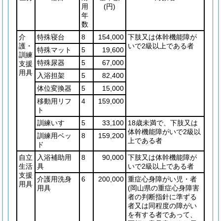
用
(円)
年
数
介
特殊寝台
8
154,000
下肢又は体幹機能障が
護・
いで2級以上である者
特殊マット
5
19,600
訓練
特殊尿器
5
67,000
支援
用具
入浴担架
5
82,400
体位変換器
5
15,000
移動用リフ
4
159,000
ト
訓練いす
5
33,100
18歳未満で、下肢又は
体幹機能障がいで2級以
訓練用ベッ
8
159,200
上である者
ド
自立
入浴補助用
8
90,000
下肢又は体幹機能障が
生活
具
いで2級以上である者
支援
介護用洗身
6
200,000
重症心身障がい児・者
用具
用具
(岡山県の重症心身障害
者の判断指針に準ずる
者又は同程度の障がい
を有する者であって、