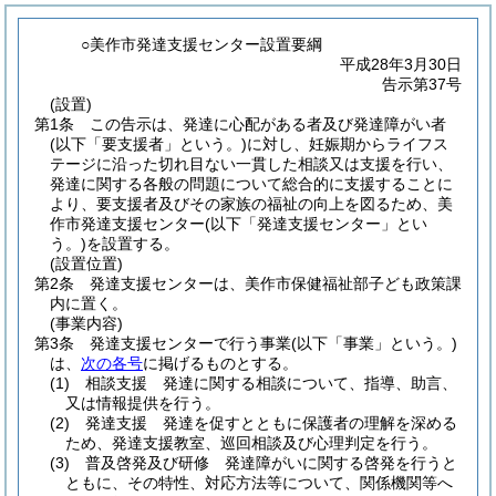
○美作市発達支援センター設置要綱
平成28年3月30日
告示第37号
(設置)
第1条
この告示は、発達に心配がある者及び発達障がい者
(以下「要支援者」という。)
に対し、妊娠期からライフス
テージに沿った切れ目ない一貫した相談又は支援を行い、
発達に関する各般の問題について総合的に支援することに
より、要支援者及びその家族の福祉の向上を図るため、美
作市発達支援センター
(以下「発達支援センター」とい
う。)
を設置する。
(設置位置)
第2条
発達支援センターは、美作市保健福祉部子ども政策課
内に置く。
(事業内容)
第3条
発達支援センターで行う事業
(以下「事業」という。)
は、
次の各号
に掲げるものとする。
(1)
相談支援 発達に関する相談について、指導、助言、
又は情報提供を行う。
(2)
発達支援 発達を促すとともに保護者の理解を深める
ため、発達支援教室、巡回相談及び心理判定を行う。
(3)
普及啓発及び研修 発達障がいに関する啓発を行うと
ともに、その特性、対応方法等について、関係機関等へ