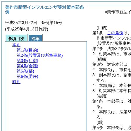
美作市新型インフルエンザ等対策本部条
例
○美作市新型
平成25年3月22日 条例第15号
(目的)
(平成25年4月13日施行)
第1条
この条例
は
作市新型インフル
条項目次
沿革
(設置及び所掌事務
本則
第2条
法第32条
第1条
(目的)
2
対策本部は、市
第2条
(設置及び所掌事務)
(組織)
第3条
(組織)
第3条
対策本部は
第4条
(会議)
2
本部長は、市長
第5条
(部)
3
副本部長は、副
第6条
(委任)
する。
附則
4
本部員は、本部
5
対策本部に本部
(会議)
第4条
本部長は、
る。
2
本部長は、法第3
る。
(部)
第5条
本部長は、