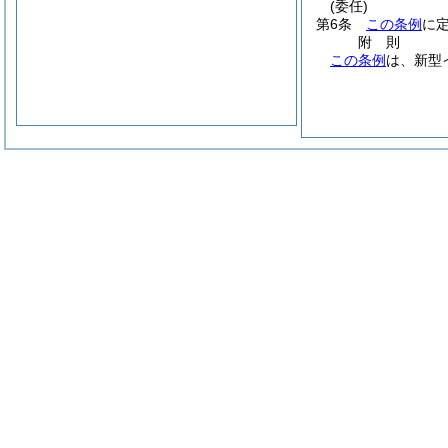
(委任)
第6条
この条例
に
附
則
この条例
は、新型