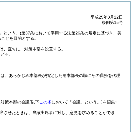
平成25年3月22日
条例第15号
」という。)
第37条において準用する法第26条の規定に基づき、美
ることを目的とする。
長は、直ちに、対策本部を設置する。
さどる。
きは、あらかじめ本部長が指定した副本部長の順にその職務を代理
、対策本部の会議
(以下
この条
において「会議」という。)
を招集す
出席させたときは、当該出席者に対し、意見を求めることができ