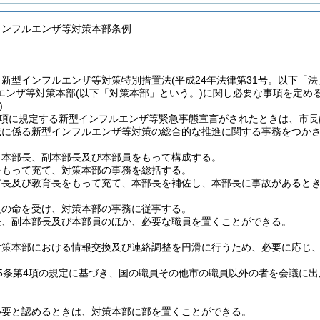
インフルエンザ等対策本部条例
、新型インフルエンザ等対策特別措置法
(平成24年法律第31号。以下「法
エンザ等対策本部
(以下「対策本部」という。)
に関し必要な事項を定め
)
第1項に規定する新型インフルエンザ等緊急事態宣言がされたときは、市
域に係る新型インフルエンザ等対策の総合的な推進に関する事務をつか
、本部長、副本部長及び本部員をもって構成する。
をもって充て、対策本部の事務を総括する。
市長及び教育長をもって充て、本部長を補佐し、本部長に事故があると
長の命を受け、対策本部の事務に従事する。
長、副本部長及び本部員のほか、必要な職員を置くことができる。
対策本部における情報交換及び連絡調整を円滑に行うため、必要に応じ
5条第4項の規定に基づき、国の職員その他市の職員以外の者を会議に
必要と認めるときは、対策本部に部を置くことができる。