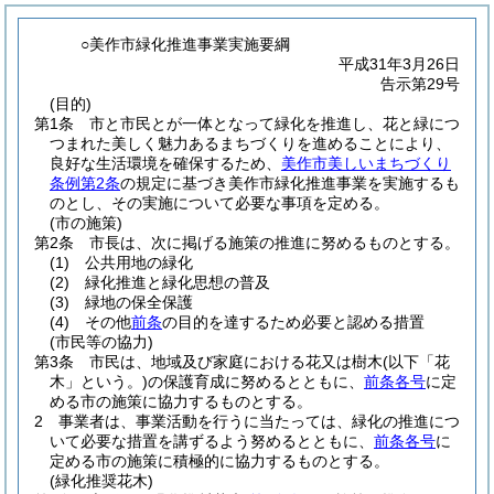
○美作市緑化推進事業実施要綱
平成31年3月26日
告示第29号
(目的)
第1条
市と市民とが一体となって緑化を推進し、花と緑につ
つまれた美しく魅力あるまちづくりを進めることにより、
良好な生活環境を確保するため、
美作市美しいまちづくり
条例第2条
の規定に基づき美作市緑化推進事業を実施するも
のとし、その実施について必要な事項を定める。
(市の施策)
第2条
市長は、次に掲げる施策の推進に努めるものとする。
(1)
公共用地の緑化
(2)
緑化推進と緑化思想の普及
(3)
緑地の保全保護
(4)
その他
前条
の目的を達するため必要と認める措置
(市民等の協力)
第3条
市民は、地域及び家庭における花又は樹木
(以下「花
木」という。)
の保護育成に努めるとともに、
前条各号
に定
める市の施策に協力するものとする。
2
事業者は、事業活動を行うに当たっては、緑化の推進につ
いて必要な措置を講ずるよう努めるとともに、
前条各号
に
定める市の施策に積極的に協力するものとする。
(緑化推奨花木)