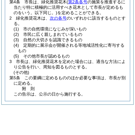
第4条
市長は、緑化推奨花木
(
第2条各号
の施策を推進するに
当たり特に積極的に活用すべき花木として市長が定めるも
のをいう。以下同じ。)
を定めることができる。
2
緑化推奨花木は、
次の各号
のいずれかに該当するものとす
る。
(1)
市の自然環境になじみが深いもの
(2)
市民に広く親しまれているもの
(3)
自然の大切さを認識できるもの
(4)
定期的に展示会が開催される等地域活性化に寄与する
もの
(5)
その他市長が認めるもの
3
市長は、緑化推奨花木を定めた場合には、適当な方法によ
り公告を行い、周知を図るものとする。
(その他)
第5条
この要綱に定めるもののほか必要な事項は、市長が別
に定める。
附
則
この告示は、公示の日から施行する。