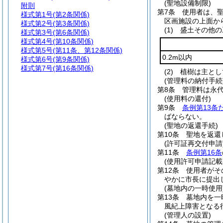
(聖地設備制限)
附則
第7条
使用者は、
様式第1号
(第2条関係)
区画施設の上面か
様式第2号
(第3条関係)
(1)
盛土その他の
様式第3号
(第6条関係)
様式第4号
(第10条関係)
様式第5号
(第11条、第12条関係)
0.2m以内
様式第6号
(第9条関係)
様式第7号
(第16条関係)
(2)
植樹は主とし
(管理料の納付手続
第8条
管理料は永
(使用料の還付)
第9条
条例第13条
ばならない。
(聖地の返還手続)
第10条
聖地を返還
(許可証再交付申請
第11条
条例第16条
(使用許可申請記載
第12条
使用者がそ
やかに市長に提出
(墓地内の一時使用
第13条
墓地内を一
風紀上障害となる
(管理人の設置)