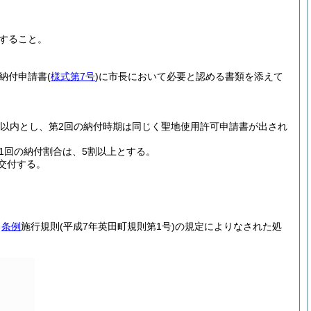
すること。
納付申請書
(
様式第7号
)
に市長において必要と認める書類を添えて
月以内とし、第2回の納付時期は同じく聖地使用許可申請書が出され
1回の納付割合は、5割以上とする。
交付する。
る
条例
施行規則
(平成7年英田町規則第1号)
の規定によりなされた処