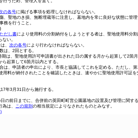
を行うため、管理人を置く。
次の各号
に掲げる事項を処理しなければならない。
傷、聖地のき損、無断埋蔵等に注意し、墓地内を常に良好な状態に管理
事務を行うこと。
)
条ただし書
により使用料の分割納付をしようとする者は、聖地使用料分割
らない。
付は、
次の各号
により行わなければならない。
数は、2回とする。
時期は、聖地使用許可申請書が出された日の属する月から起算して2箇
から起算して6箇月以内とする。
合は、申請者の申出により、市長と協議してこれを定める。
ただし、第
の使用料が納付されたことを確認したときは、速やかに聖地使用許可証を
17年3月31日から施行する。
の日の前日までに、合併前の英田町町営公園墓地の設置及び管理に関す
行為は、
この規則
の相当規定によりなされたものとみなす。
)