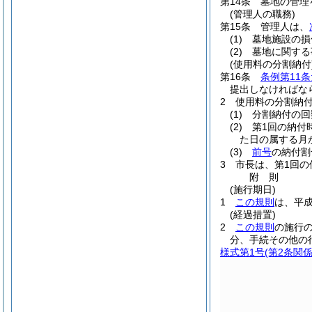
第14条
墓地の管理
(管理人の職務)
第15条
管理人は、
(1)
墓地施設の損
(2)
墓地に関する
(使用料の分割納付
第16条
条例第11
提出しなければな
2
使用料の分割納
(1)
分割納付の回
(2)
第1回の納付
た日の属する月
(3)
前号
の納付割
3
市長は、第1回
附
則
(施行期日)
1
この規則
は、平成
(経過措置)
2
この規則
の施行
分、手続その他の
様式第1号
(第2条関係