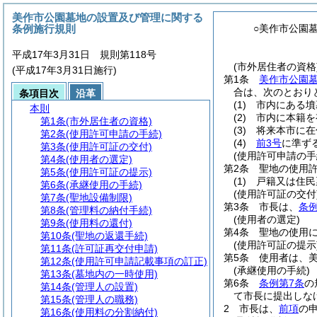
美作市公園墓地の設置及び管理に関する
条例施行規則
○美作市公園
平成17年3月31日 規則第118号
(市外居住者の資格
(平成17年3月31日施行)
第1条
美作市公園
合は、次のとおり
条項目次
沿革
(1)
市内にある墳
本則
(2)
市内に本籍を
第1条
(市外居住者の資格)
(3)
将来本市に在
第2条
(使用許可申請の手続)
(4)
前3号
に準ず
第3条
(使用許可証の交付)
(使用許可申請の手
第4条
(使用者の選定)
第2条
聖地の使用
第5条
(使用許可証の提示)
(1)
戸籍又は住民
第6条
(承継使用の手続)
(使用許可証の交付
第7条
(聖地設備制限)
第3条
市長は、
条例
第8条
(管理料の納付手続)
(使用者の選定)
第9条
(使用料の還付)
第4条
聖地の使用
第10条
(聖地の返還手続)
(使用許可証の提示
第11条
(許可証再交付申請)
第5条
使用者は、
第12条
(使用許可申請記載事項の訂正)
(承継使用の手続)
第13条
(墓地内の一時使用)
第6条
条例第7条
の
第14条
(管理人の設置)
て市長に提出しな
第15条
(管理人の職務)
2
市長は、
前項
の
第16条
(使用料の分割納付)