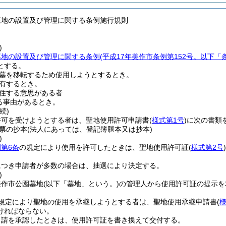
墓地の設置及び管理に関する条例施行規則
)
墓地の設置及び管理に関する条例
(平成17年美作市条例第152号。以下「
とする。
墓を移転するため使用しようとするとき。
有するとき。
住する意思がある者
る事由があるとき。
続)
許可を受けようとする者は、聖地使用許可申請書
(
様式第1号
)
に次の書類
票の抄本
(法人にあっては、登記簿謄本又は抄本)
)
第6条
の規定により使用を許可したときは、聖地使用許可証
(
様式第2号
)
につき申請者が多数の場合は、抽選により決定する。
)
美作市公園墓地
(以下「墓地」という。)
の管理人から使用許可証の提示を
規定により聖地の使用を承継しようとする者は、聖地使用承継申請書
(
様
ければならない。
申請を承認したときは、使用許可証を書き換えて交付する。