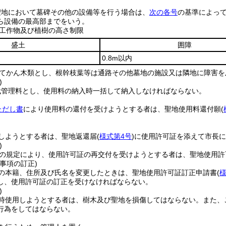
聖地において墓碑その他の設備等を行う場合は、
次の各号
の基準によっ
ら設備の最高部までをいう。
工作物及び植樹の高さ制限
盛土
囲障
0.8m以内
てかん木類とし、根幹枝葉等は通路その他墓地の施設又は隣地に障害を
)
代管理料とし、使用料の納入時一括して納入しなければならない。
ただし書
により使用料の還付を受けようとする者は、聖地使用料還付願
(
しようとする者は、聖地返還届
(
様式第4号
)
に使用許可証を添えて市長に
)
の規定により、使用許可証の再交付を受けようとする者は、聖地使用許
事項の訂正)
の本籍、住所及び氏名を変更したときは、聖地使用許可証訂正申請書
(
様
し、使用許可証の訂正を受けなければならない。
)
時使用しようとする者は、樹木及び聖地を損傷してはならない。
また、
行為をしてはならない。