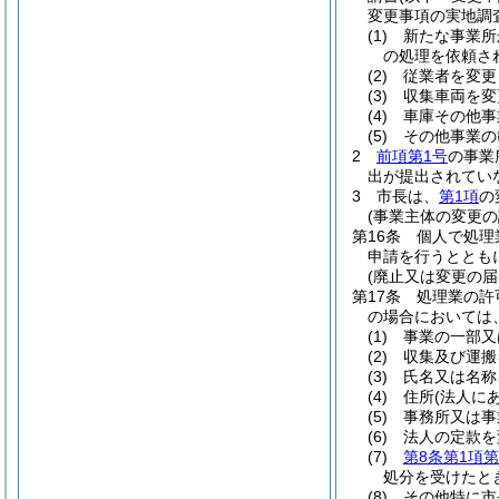
変更事項の実地調
(1)
新たな事業所
の処理を依頼さ
(2)
従業者を変更
(3)
収集車両を変
(4)
車庫その他事
(5)
その他事業の
2
前項第1号
の事業
出が提出されてい
3
市長は、
第1項
の
(事業主体の変更の
第16条
個人で処理
申請を行うととも
(廃止又は変更の届
第17条
処理業の許
の場合においては
(1)
事業の一部又
(2)
収集及び運搬
(3)
氏名又は名称
(4)
住所
(法人に
(5)
事務所又は事
(6)
法人の定款を
(7)
第8条第1項第
処分を受けたと
(8)
その他特に市