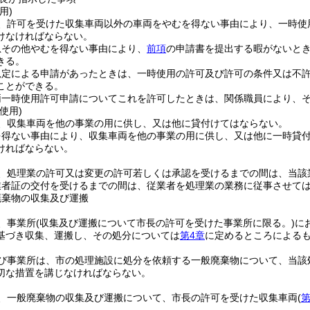
用)
、許可を受けた収集車両以外の車両をやむを得ない事由により、一時使
けなければならない。
急その他やむを得ない事由により、
前項
の申請書を提出する暇がないと
きる。
規定による申請があったときは、一時使用の許可及び許可の条件又は不
ことができる。
両一時使用許可申請についてこれを許可したときは、関係職員により、
使用)
、収集車両を他の事業の用に供し、又は他に貸付けてはならない。
を得ない事由により、収集車両を他の事業の用に供し、又は他に一時貸
ければならない。
、処理業の許可又は変更の許可若しくは承認を受けるまでの間は、当該
業者証の交付を受けるまでの間は、従業者を処理業の業務に従事させて
廃棄物の収集及び運搬
、事業所
(収集及び運搬について市長の許可を受けた事業所に限る。)
に
基づき収集、運搬し、その処分については
第4章
に定めるところによる
び事業所は、市の処理施設に処分を依頼する一般廃棄物について、当該
切な措置を講じなければならない。
、一般廃棄物の収集及び運搬について、市長の許可を受けた収集車両
(
第