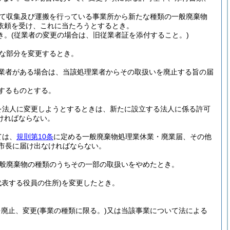
て収集及び運搬を行っている事業所から新たな種類の一般廃棄物
依頼を受け、これに当たろうとするとき。
き。
(従業者の変更の場合は、旧従業者証を添付すること。)
な部分を変更するとき。
業者がある場合は、当該処理業者からその取扱いを廃止する旨の届
するものとする。
を法人に変更しようとするときは、新たに設立する法人に係る許可
ければならない。
ては、
規則第10条
に定める一般廃棄物処理業休業・廃業届、その他
市長に届け出なければならない。
般廃棄物の種類のうちその一部の取扱いをやめたとき。
表する役員の住所)
を変更したとき。
を廃止、変更
(事業の種類に限る。)
又は当該事業について法による