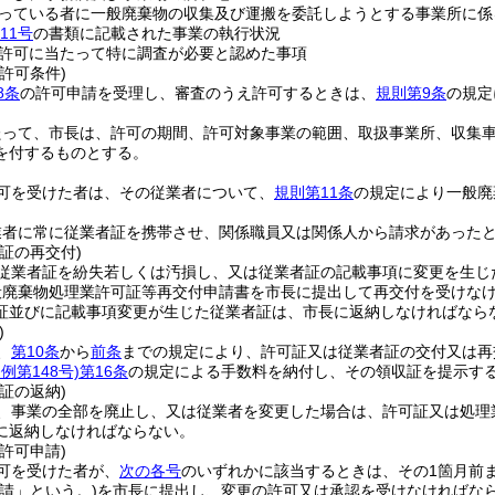
っている者に一般廃棄物の収集及び運搬を委託しようとする事業所に係
11号
の書類に記載された事業の執行状況
許可に当たって特に調査が必要と認めた事項
許可条件)
8条
の許可申請を受理し、審査のうえ許可するときは、
規則第9条
の規定
たって、市長は、許可の期間、許可対象事業の範囲、取扱事業所、収集
を付するものとする。
可を受けた者は、その従業者について、
規則第11条
の規定により一般廃
業者に常に従業者証を携帯させ、関係職員又は関係人から請求があった
証の再交付)
従業者証を紛失若しくは汚損し、又は従業者証の記載事項に変更を生じ
般廃棄物処理業許可証等再交付申請書を市長に提出して再交付を受けな
証並びに記載事項変更が生じた従業者証は、市長に返納しなければなら
)
、
第10条
から
前条
までの規定により、許可証又は従業者証の交付又は再
例第148号)
第16条
の規定による手数料を納付し、その領収証を提示す
証の返納)
、事業の全部を廃止し、又は従業者を変更した場合は、許可証又は処理
に返納しなければならない。
許可申請)
可を受けた者が、
次の各号
のいずれかに該当するときは、その1箇月前
請」という。)
を市長に提出し、変更の許可又は承認を受けなければな