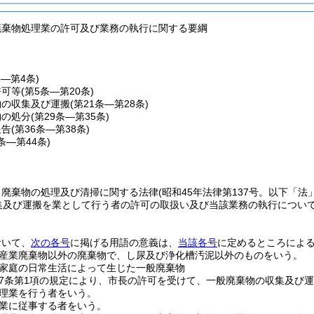
廃棄物処理業の許可及び業務の執行に関する要綱
条―第4条)
許可等
(第5条―第20条)
物の収集及び運搬
(第21条―第28条)
物の処分
(第29条―第35条)
報告
(第36条―第38条)
9条―第44条)
、廃棄物の処理及び清掃に関する法律
(昭和45年法律第137号。以下「法
集及び運搬を業として行う者の許可の取扱い及び当該業務の執行につい
おいて、
次の各号
に掲げる用語の意義は、
当該各号
に定めるところによ
産業廃棄物以外の廃棄物で、し尿及び浄化槽汚泥以外のものをいう。
家庭の日常生活によって生じた一般廃棄物
7条第1項の規定により、市長の許可を受けて、一般廃棄物の収集及び
理業を行う者をいう。
業に従事する者をいう。