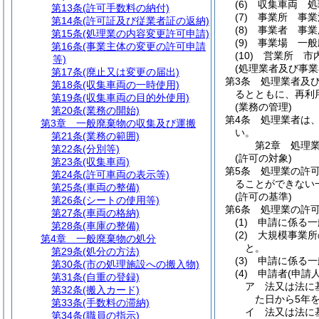
(6)
収集車両 処
第13条
(許可手数料の納付)
(7)
事業所 事業
第14条
(許可証及び従業者証の返納)
(8)
事業者 事業
第15条
(処理業の内容変更許可申請)
(9)
事業場 一般
第16条
(事業主体の変更の許可申請
(10)
営業所 市
等)
(処理業者及び事業
第17条
(廃止又は変更の届出)
第3条
処理業者及
第18条
(収集車両の一時使用)
るとともに、再利
第19条
(収集車両の目的外使用)
(業務の管理)
第20条
(業務の開始)
第4条
処理業者は
第3章
一般廃棄物の収集及び運搬
い。
第21条
(業務の範囲)
第2章
処理
第22条
(分別等)
(許可の対象)
第23条
(収集車両)
第5条
処理業の許
第24条
(許可車両の表示等)
ることができない
第25条
(車両の整備)
(許可の基準)
第26条
(シートの使用等)
第6条
処理業の許
第27条
(車両の格納)
(1)
申請に係る一
第28条
(車庫の整備)
(2)
大規模事業所
第4章
一般廃棄物の処分
と。
第29条
(処分の方法)
(3)
申請に係る一
第30条
(市の処理施設への搬入物)
(4)
申請者
(申請
第31条
(自重の登録)
ア
法又は法に
第32条
(搬入カード)
た日から5年
第33条
(手数料の滞納)
イ
法又は法に
第34条
(職員の指示)