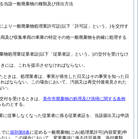
る当該一般廃棄物の種類及び排出方法
により一般廃棄物処理業許可証
(以下「許可証」という。)
を交付す
車両及び収集車両の車庫の特定その他一般廃棄物を的確に処理する
棄物処理業従業者証
(以下「従業者証」という。)
の交付を受けなけ
ときには、これを提示させなければならない。
たときは、処理業者は、事実が発生した日又はその事実を知った日
ければならない。
この場合において、汚損又は再交付後発見された
ない。
交付を受けるときは、
美作市廃棄物の処理及び清掃に関する条例
るものとする。
業に従事しなくなった従業者に係る従業者証を、当該届出又は申請
までに
規則第8条
に定める一般廃棄物
(ごみ)
処理業許可
(内容変更)
申
らない。
この場合において、変更事項に係る許可基準、添付書類、