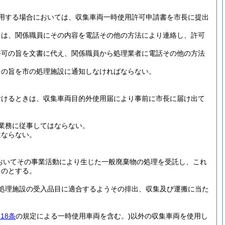
用する場合においては、収集車両一時使用許可申請書を市長に提出
きは、関係職員にその内容を電話その他の方法により連絡し、許可
許可の旨を文書に代え、関係職員から処理業者に電話その他の方法
その旨を市の処理施設に通知しなければならない。
付けるときは、収集車両目的外使用届により事前に市長に届け出て
業務に従事してはならない。
はならない。
おいてその事業活動により生じた一般廃棄物の処理を受託し、これ
ものとする。
処理施設の受入品目に適合するようその排出、収集及び運搬に当た
18条
の規定による一時使用車両を含む。)
以外の収集車両を使用し