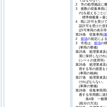
てはならない。
2
市の処理施設に搬
3
複数の収集車両
の)
を超えるごとに
標準積載量＝最
4
既に許可を受け
該許可を受けた収
(許可車両の表示等
第24条
収集車両
(
第
2
前項
の規定によ
3
市長は、
前項
の
(車両の整備)
第25条
処理業者及
潔に保持しなけれ
(シートの使用等)
第26条
処理業者及
用する等の措置を
(車両の格納)
第27条
処理業者及
ければならない。
(車庫の整備)
第28条
収集車両用
透する等周囲に迷
第4章
一般
(処分の方法)