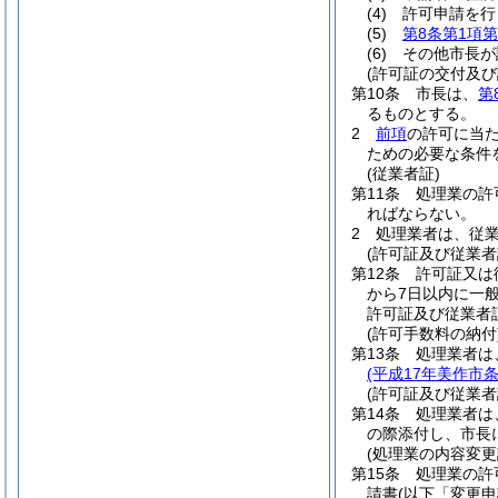
(4)
許可申請を行
(5)
第8条第1項第
(6)
その他市長が
(許可証の交付及び
第10条
市長は、
第
るものとする。
2
前項
の許可に当
ための必要な条件
(従業者証)
第11条
処理業の許
ればならない。
2
処理業者は、従
(許可証及び従業者
第12条
許可証又は
から7日以内に一
許可証及び従業者
(許可手数料の納付
第13条
処理業者は
(平成17年美作市条
(許可証及び従業者
第14条
処理業者は
の際添付し、市長
(処理業の内容変更
第15条
処理業の許
請書
(以下「変更申