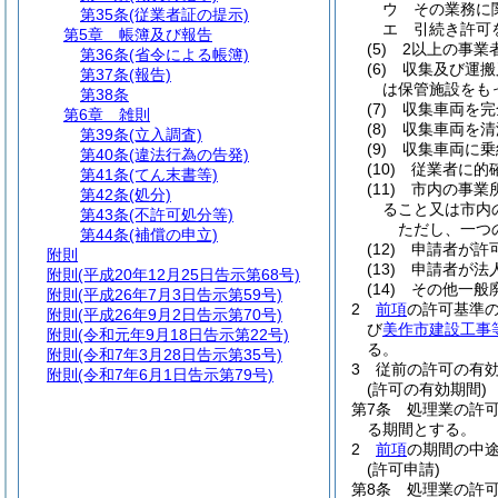
ウ
その業務に
第35条
(従業者証の提示)
エ
引続き許可
第5章
帳簿及び報告
(5)
2以上の事業
第36条
(省令による帳簿)
(6)
収集及び運搬
第37条
(報告)
は保管施設をも
第38条
(7)
収集車両を完
第6章
雑則
(8)
収集車両を清
第39条
(立入調査)
(9)
収集車両に乗
第40条
(違法行為の告発)
(10)
従業者に的
第41条
(てん末書等)
(11)
市内の事業
第42条
(処分)
ること又は市内
第43条
(不許可処分等)
ただし、一つ
第44条
(補償の申立)
(12)
申請者が許
附則
(13)
申請者が法
附則
(平成20年12月25日告示第68号)
(14)
その他一般
附則
(平成26年7月3日告示第59号)
2
前項
の許可基準
附則
(平成26年9月2日告示第70号)
び
美作市建設工事
附則
(令和元年9月18日告示第22号)
る。
附則
(令和7年3月28日告示第35号)
3
従前の許可の有
附則
(令和7年6月1日告示第79号)
(許可の有効期間)
第7条
処理業の許
る期間とする。
2
前項
の期間の中
(許可申請)
第8条
処理業の許