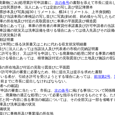
廃棄物
(ごみ)
処理業許可申請書に、
次の各号
の書類を添えて市長に提出
は住民票抄本、法人にあっては定款の写し及び登記簿謄本
票抄本及び写真
(縦30ミリメートル、横24ミリメートル、上半身脱帽)
及び当該車両の車検証の写し並びに写真
(斜め前、斜め後から写したも
庫の所在地及び付近の見取図並びに車庫の平面図及び構造図
場合にあっては、車庫の所有者の車庫貸付承諾書及び許可申請者の当該
車設備の状況又は洗車設備を借りる場合にあっては借入先及びその設備
託状況集計表
頼証明書
(1年間)
に係る決算書又はこれに代わる収支状況明細書
並びに法人にあっては当該法人及び代表者の市税の完納証明書
に許可を受け、又は許可を申請している廃棄物の処理に関する事業の種
設ける場合にあっては、積替施設付近の見取図並びに土地及び施設の登
場の所在地及び付近の見取り図並びに平面図
が許可申請の審査に必要なため、特に提出又は提示を求めた書類
ている者が、引続き許可を受けようとする場合にあっては、
前項第2号
、
月前までに市長に提出しなければならない。
者への確認)
可申請の審査に当たって、市長は、
次の各号
に掲げる事項について関係
に、廃棄物の適正な処理について必要な指示を行わせるものとする。
た
可と同一内容に係る事項の確認については、その全部又は一部を省略す
庫及び洗車設備の状況
備状況
並びに事務所及び事業場の所在地