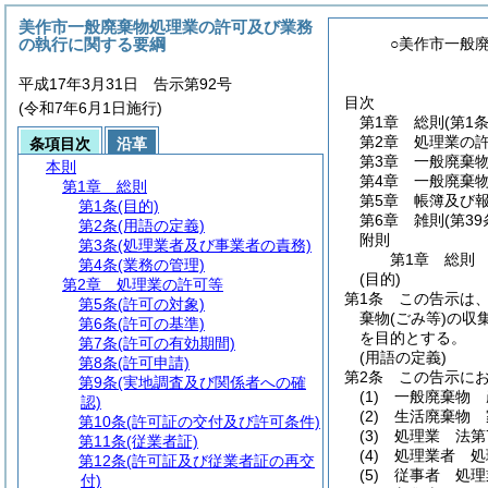
美作市一般廃棄物処理業の許可及び業務
の執行に関する要綱
○美作市一般
平成17年3月31日 告示第92号
目次
(令和7年6月1日施行)
第1章
総則
(第1
第2章
処理業の
条項目次
沿革
第3章
一般廃棄
本則
第4章
一般廃棄
第1章
総則
第5章
帳簿及び
第1条
(目的)
第6章
雑則
(第3
第2条
(用語の定義)
附則
第3条
(処理業者及び事業者の責務)
第1章
総則
第4条
(業務の管理)
(目的)
第2章
処理業の許可等
第1条
この告示は
第5条
(許可の対象)
棄物
(ごみ等)
の収
第6条
(許可の基準)
を目的とする。
第7条
(許可の有効期間)
(用語の定義)
第8条
(許可申請)
第2条
この告示に
第9条
(実地調査及び関係者への確
(1)
一般廃棄物 
認)
(2)
生活廃棄物 
第10条
(許可証の交付及び許可条件)
(3)
処理業 法第
第11条
(従業者証)
(4)
処理業者 処
第12条
(許可証及び従業者証の再交
(5)
従事者 処理
付)