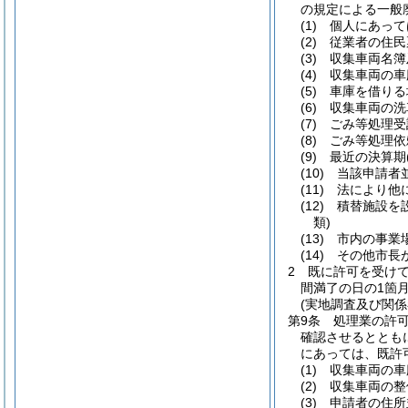
の規定による一般
(1)
個人にあって
(2)
従業者の住民
(3)
収集車両名簿
(4)
収集車両の車
(5)
車庫を借りる
(6)
収集車両の洗
(7)
ごみ等処理受
(8)
ごみ等処理依
(9)
最近の決算期
(10)
当該申請者
(11)
法により他
(12)
積替施設を
類)
(13)
市内の事業
(14)
その他市長
2
既に許可を受け
間満了の日の1箇
(実地調査及び関係
第9条
処理業の許
確認させるととも
にあっては、既許
(1)
収集車両の車
(2)
収集車両の整
(3)
申請者の住所