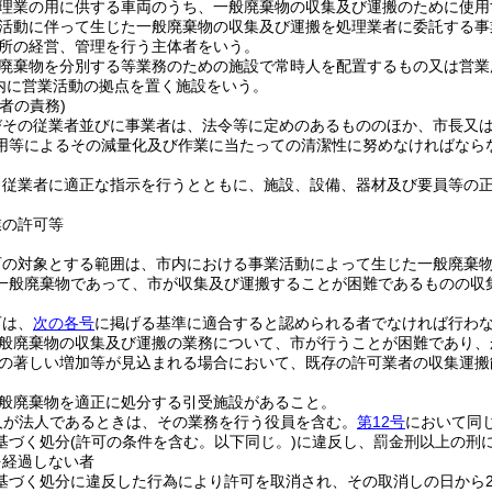
理業の用に供する車両のうち、一般廃棄物の収集及び運搬のために使用
活動に伴って生じた一般廃棄物の収集及び運搬を処理業者に委託する事
所の経営、管理を行う主体者をいう。
廃棄物を分別する等業務のための施設で常時人を配置するもの又は営業
内に営業活動の拠点を置く施設をいう。
者の責務)
びその従業者並びに事業者は、法令等に定めのあるもののほか、市長又
用等によるその減量化及び作業に当たっての清潔性に努めなければなら
、従業者に適正な指示を行うとともに、施設、設備、器材及び要員等の
業の許可等
可の対象とする範囲は、市内における事業活動によって生じた一般廃棄
一般廃棄物であって、市が収集及び運搬することが困難であるものの収
可は、
次の各号
に掲げる基準に適合すると認められる者でなければ行わ
般廃棄物の収集及び運搬の業務について、市が行うことが困難であり、
の著しい増加等が見込まれる場合において、既存の許可業者の収集運搬
般廃棄物を適正に処分する引受施設があること。
人が法人であるときは、その業務を行う役員を含む。
第12号
において同じ
基づく処分
(許可の条件を含む。以下同じ。)
に違反し、罰金刑以上の刑
を経過しない者
基づく処分に違反した行為により許可を取消され、その取消しの日から