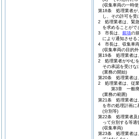
(収集車両の一時使
第18条
処理業者が
し、その許可を受
2
処理業者は、緊
を求めることがで
3
市長は、
前項
の
により通知させる
4
市長は、収集車
(収集車両の目的外
第19条
処理業者は
2
処理業者がやむ
その承認を受けな
(業務の開始)
第20条
処理業者は
2
処理業者は、従
第3章
一般
(業務の範囲)
第21条
処理業者は
を市の処理計画に
(分別等)
第22条
処理業者及
って分別する等適
(収集車両)
第23条
処理業者は