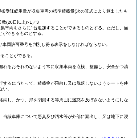
運搬受託総重量が収集車両の標準積載量
(次の算式により算出したも
日数
(20日以上)
×1／3
集車両をさらに1台追加することができるものとする。
ただし、当
とができるものとする。
び車両許可番号を判別し得る表示をしなければならない。
せることができる。
漏れるおそれのないよう常に収集車両を点検、整備し、安全かつ清
行するに当たって、積載物が飛散し又は脱落しないようシートを使
ない。
格納し、かつ、扉を閉鎖する等周囲に迷惑を及ぼさないようにしな
、当該車庫について悪臭及び汚水等が外部に漏出し、又は地下に浸
。