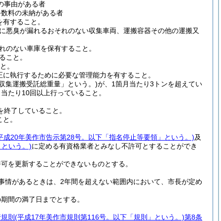
の事由がある者
手数料の未納がある者
を有すること。
に悪臭が漏れるおそれのない収集車両、運搬容器その他の運搬又
れのない車庫を保有すること。
ること。
こと。
正に執行するために必要な管理能力を有すること。
「収集運搬受託総重量」という。)
が、1箇月当たり3トンを超えてい
当たり10回以上行っていること。
を終了していること。
こと。
(平成20年美作市告示第28号。以下「指名停止等要領」という。)
及
」という。)
に定める有資格業者とみなし不許可とすることができ
許可を更新することができないものとする。
事情があるときは、2年間を超えない範囲内において、市長が定め
の期間の満了日までとする。
行規則
(平成17年美作市規則第116号。以下「規則」という。)
第8条