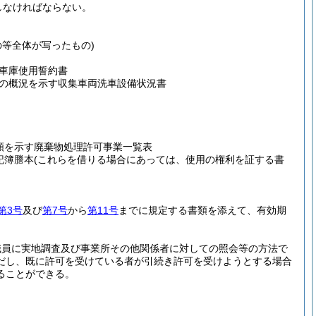
しなければならない。
の等全体が写ったもの)
車庫使用誓約書
の概況を示す収集車両洗車設備状況書
類を示す廃棄物処理許可事業一覧表
記簿謄本
(これらを借りる場合にあっては、使用の権利を証する書
第3号
及び
第7号
から
第11号
までに規定する書類を添えて、有効期
職員に実地調査及び事業所その他関係者に対しての照会等の方法で
だし、既に許可を受けている者が引続き許可を受けようとする場合
ることができる。