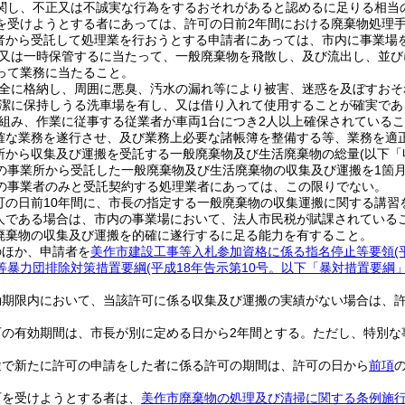
関し、不正又は不誠実な行為をするおそれがあると認めるに足りる相当
を受けようとする者にあっては、許可の日前2年間における廃棄物処理
者から受託して処理業を行おうとする申請者にあっては、市内に事業場
又は一時保管するに当たって、一般廃棄物を飛散し、及び流出し、並び
って業務に当たること。
全に格納し、周囲に悪臭、汚水の漏れ等により被害、迷惑を及ぼすおそ
潔に保持しうる洗車場を有し、又は借り入れて使用することが確実であ
組み、作業に従事する従業者が車両1台につき2人以上確保されている
確な業務を遂行させ、及び業務上必要な諸帳簿を整備する等、業務を適
所から収集及び運搬を受託する一般廃棄物及び生活廃棄物の総量
(以下
の事業所から受託した一般廃棄物及び生活廃棄物の収集及び運搬を1箇月
の事業者のみと受託契約する処理業者にあっては、この限りでない。
可の日前10年間に、市長の指定する一般廃棄物の収集運搬に関する講習
人である場合は、市内の事業場において、法人市民税が賦課されている
廃棄物の収集及び運搬を的確に遂行するに足る能力を有すること。
のほか、申請者を
美作市建設工事等入札参加資格に係る指名停止等要領
等暴力団排除対策措置要綱
(平成18年告示第10号。以下「暴対措置要綱
効期限内において、当該許可に係る収集及び運搬の実績がない場合は、
可の有効期間は、市長が別に定める日から2年間とする。
ただし、特別な
途で新たに許可の申請をした者に係る許可の期間は、許可の日から
前項
可を受けようとする者は、
美作市廃棄物の処理及び清掃に関する条例施