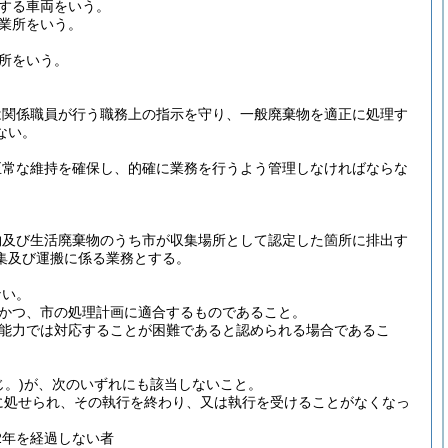
する車両をいう。
業所をいう。
所をいう。
は関係職員が行う職務上の指示を守り、一般廃棄物を適正に処理す
ない。
正常な維持を確保し、的確に業務を行うよう管理しなければならな
物及び生活廃棄物のうち市が収集場所として認定した箇所に排出す
集及び運搬に係る業務とする。
ない。
かつ、市の処理計画に適合するものであること。
能力では対応することが困難であると認められる場合であるこ
。)
が、次のいずれにも該当しないこと。
に処せられ、その執行を終わり、又は執行を受けることがなくなっ
2年を経過しない者