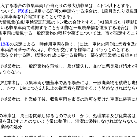
入する場合の収集車両1台当たりの最大積載量は、4トン以下とする。
について、
第8条
に規定する許可の申請をする場合は、1箇月当たり収集
収集車両を1台追加することができる。
大積載量
(自動車検査証記載のトン数の合計とする。)
×1箇月当たり稼動
ている収集車両で運搬することが困難な一般廃棄物を運搬する場合は、収
集車両に積載する一般廃棄物の種類や荷姿については、市が限定するこ
)
18条
の規定による一時使用車両を除く。)
には、車体の両側に業者名及
る車両許可番号の表示は、市長が交付する標識により行うものとする。
標識を交付する際、標識の作成に要する費用の一部を処理業者に負担さ
び従業者は、一般廃棄物を飛散し、及び流失し、並びに悪臭及び汚水が
ばならない。
び従業者は、収集車両が無蓋車である場合には、一般廃棄物を積載し走
し、かつ、1台につき2人以上の従業者を配置するよう努めなければなら
び従業者は、作業終了後、収集車両を市長の許可を受けた車庫に確実に
の車庫は、周囲を閉鎖し得るものであり、かつ、処理業者及び従業者は
惑を及ぼすことのないよう常に整備し、清潔に保持しなければならない
廃棄物の処分