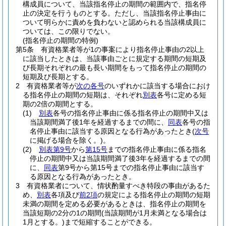
構成員について、当該指名停止の期間の範囲内で、指名停
止の決定を行うものとする。
ただし、当該指名停止事由に
ついて明らかに責めを負わないと認められる当該構成員に
ついては、この限りでない。
(指名停止の期間の特例)
第5条
有資格業者等が1の事案により指名停止事由の2以上
に該当したときは、当該事由ごとに規定する期間の短期及
び長期それぞれの最も長い期間をもって指名停止の期間の
短期及び長期とする。
2
有資格業者等が
次の各号
のいずれかに該当する場合におけ
る指名停止の期間の短期は、それぞれ
別表
各号に定める短
期の2倍の期間とする。
(1)
別表
各号の指名停止事由に係る指名停止の期間中又は
当該期間満了後1年を経過するまでの間に、
同表
各号の指
名停止事由に該当する原因となる行為があったとき
(
次号
に掲げる場合を除く。)
。
(2)
別表第9号
から
第15号
までの指名停止事由に係る指名
停止の期間中又は当該期間満了後3年を経過するまでの間
に、
同表
第9号から第15号までの指名停止事由に該当す
る原因となる行為があったとき。
3
有資格業者について、情状酌量すべき特段の事由があるた
め、
別表
各項及び
前2項
の規定による指名停止の期間の短期
未満の期間を定める必要があるときは、指名停止の期間を
当該短期の2分の1の期間
(当該期間が1月未満となる場合は
1月とする。)
まで短縮することができる。