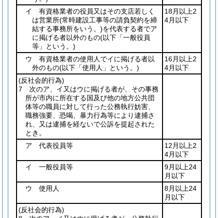
イ 有資格業者の役員又はその支店若しく
18月以上2
は営業所
(常時建設工事等の請負契約を締
4月以下
結する事務所をいう。)
を代表する者でア
に掲げる者以外のもの
(以下「一般役員
等」という。)
ウ 有資格業者の使用人でイに掲げる者以
16月以上2
外のもの
(以下「使用人」という。)
4月以下
(反社会的行為)
7 次のア、イ又はウに掲げる者が、その事務
所が市内に所在する国及び他の地方公共団
体等の職員に対して行った公務執行妨害、
職務強要、恐喝、暴力行為等により逮捕さ
れ、又は逮捕を経ないで公訴を提起された
とき。
ア 代表役員等
12月以上2
4月以下
イ 一般役員等
9月以上24
月以下
ウ 使用人
8月以上24
月以下
(反社会的行為)