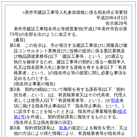
○美作市建設工事等入札参加資格に係る指名停止等要領
平成20年4月1日
告示第28号
美作市建設工事指名停止等措置要領(平成17年美作市告示第
73号)の全部を次のように改正する。
(趣旨)
第1条
この告示は、市が発注する建設工事並びに測量及び建
設コンサルタント業務並びに役務の提供に係る委託業務及
び物品調達業務等
(以下「建設工事等」という。)
の適正な
執行を確保するため、建設工事等の契約に係る一般競争入
札又は指名競争入札に参加する資格を有する者
(以下「有資
格業者」という。)
の指名停止等の措置に関し必要な事項を
定めるものとする。
(指名停止事案の報告)
第2条
契約の締結について権限を有する課長等
(以下「契約
担当者」という。)
は、有資格業者又はその代表者、代理人
若しくは使用人
(以下「有資格業者等」という。)
が
別表
各
項に掲げる指名停止事由
(以下「指名停止事由」という。)
に該当することを知ったときは、指名停止事案報告書
(
様式
第1号
)
を作成し、契約管財課長に報告するものとする。
(指名停止又は指名留保の決定)
第3条
契約管財課長は、
前条
の規定による報告を受け、又は
他の方法により得た情報により、有資格業者等が指名停止