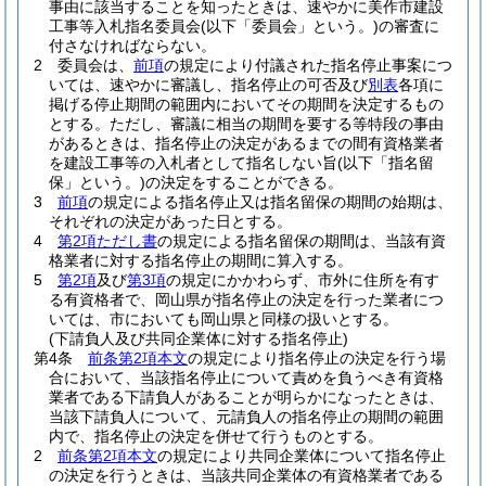
事由に該当することを知ったときは、速やかに美作市建設
工事等入札指名委員会
(以下「委員会」という。)
の審査に
付さなければならない。
2
委員会は、
前項
の規定により付議された指名停止事案につ
いては、速やかに審議し、指名停止の可否及び
別表
各項に
掲げる停止期間の範囲内においてその期間を決定するもの
とする。
ただし、審議に相当の期間を要する等特段の事由
があるときは、指名停止の決定があるまでの間有資格業者
を建設工事等の入札者として指名しない旨
(以下「指名留
保」という。)
の決定をすることができる。
3
前項
の規定による指名停止又は指名留保の期間の始期は、
それぞれの決定があった日とする。
4
第2項ただし書
の規定による指名留保の期間は、当該有資
格業者に対する指名停止の期間に算入する。
5
第2項
及び
第3項
の規定にかかわらず、市外に住所を有す
る有資格者で、岡山県が指名停止の決定を行った業者につ
いては、市においても岡山県と同様の扱いとする。
(下請負人及び共同企業体に対する指名停止)
第4条
前条第2項本文
の規定により指名停止の決定を行う場
合において、当該指名停止について責めを負うべき有資格
業者である下請負人があることが明らかになったときは、
当該下請負人について、元請負人の指名停止の期間の範囲
内で、指名停止の決定を併せて行うものとする。
2
前条第2項本文
の規定により共同企業体について指名停止
の決定を行うときは、当該共同企業体の有資格業者である