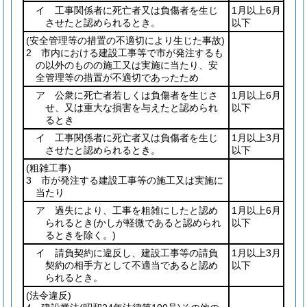
イ 工事関係者に死亡者又は負傷者を生じ
1月以上6月
させたと認められるとき。
以下
(安全管理等の措置の不適切により生じた事故)
2 市内における建設工事等で市が発注するも
の以外のものの施工又は実施に当たり、安
全管理等の措置が不適切であったため
ア 公衆に死亡者若しくは負傷者を生じさ
1月以上6月
せ、又は重大な損害を与えたと認められ
以下
るとき
イ 工事関係者に死亡者又は負傷者を生じ
1月以上3月
させたと認められるとき。
以下
(粗雑工事)
3 市が発注する建設工事等の施工又は実施に
当たり
ア 過失により、工事を粗雑にしたと認め
1月以上6月
られるとき
(かしが軽微であると認められ
以下
るときを除く。)
イ 請負契約に違反し、建設工事等の請負
1月以上3月
契約の相手方として不適当であると認め
以下
られるとき。
(法令違反)