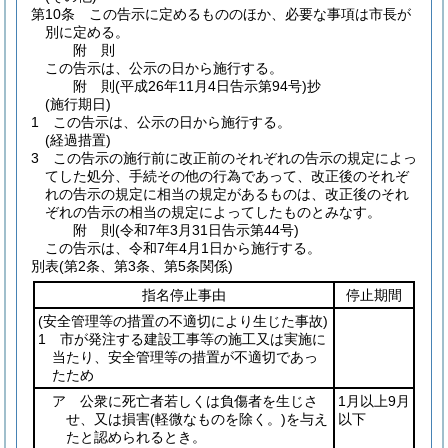
第10条
この告示に定めるもののほか、必要な事項は市長が
別に定める。
附
則
この告示は、公示の日から施行する。
附
則
(平成26年11月4日
告示第94号)
抄
(施行期日)
1
この告示は、公示の日から施行する。
(経過措置)
3
この告示の施行前に改正前のそれぞれの告示の規定によっ
てした処分、手続その他の行為であって、改正後のそれぞ
れの告示の規定に相当の規定があるものは、改正後のそれ
ぞれの告示の相当の規定によってしたものとみなす。
附
則
(令和7年3月31日
告示第44号)
この告示は、令和7年4月1日から施行する。
別表
(第2条、第3条、第5条関係)
指名停止事由
停止期間
(安全管理等の措置の不適切により生じた事故)
1 市が発注する建設工事等の施工又は実施に
当たり、安全管理等の措置が不適切であっ
たため
ア 公衆に死亡者若しくは負傷者を生じさ
1月以上9月
せ、又は損害
(軽微なものを除く。)
を与え
以下
たと認められるとき。