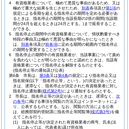
4
有資格業者について、極めて悪質な事由があるため、又は
極めて重大な結果を生じさせたため、
別表
各項及び
第1項
の
規定による長期を超える指名停止の期間を定める必要があ
るときは、指名停止の期間を当該長期の2倍の期間
(当該期
間が24月を超えるときは24月とする。)
まで延長すること
ができる。
5
指名停止の期間中の有資格業者について、情状酌量すべき
特段の事由又は極めて悪質な事由が明らかになったとき
は、
別表
各項及び
前各項
に定める期間の範囲内で指名停止
の期間を変更することができる。
6
指名停止の期間中の有資格業者が、当該事案について責め
を負わないことが明らかとなったと認めたときは、当該有
資格業者について指名停止を解除するものとする。
(指名停止等の通知及び公表)
第6条
市長は、
第3条
又は
第4条
の規定により指名停止又は
指名留保
(以下「指名停止等」という。)
の決定があったと
きは、遅滞なく、指名停止が決定された有資格業者に対し
指名停止通知書
(
様式第2号
)
により通知するものとする。
2
市長は、指名停止等の決定があったときは、遅滞なく、
次
の各号
に掲げる事項を閲覧の方法又はインターネットによ
り、公表するものとする。
なお、閲覧の方法による公表
は、総務部契約管財課に指名停止等閲覧簿
(
様式第3号
)
を備
えてこれを行う。
(1)
指名停止等が決定された有資格業者の商号、氏名
(法
人にあっては、代表者名)
及び所在地