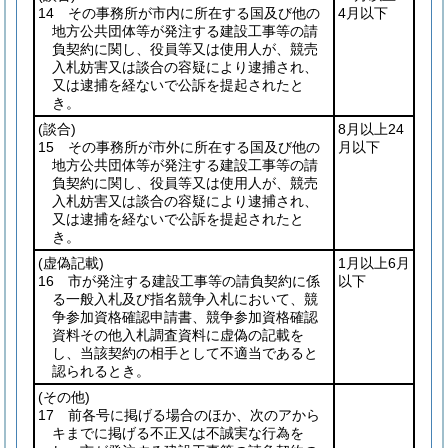
14 その事務所が市内に所在する国及び他の
4月以下
地方公共団体等が発注する建設工事等の請
負契約に関し、役員等又は使用人が、競売
入札妨害又は談合の容疑により逮捕され、
又は逮捕を経ないで公訴を提起されたと
き。
(談合)
8月以上24
15 その事務所が市外に所在する国及び他の
月以下
地方公共団体等が発注する建設工事等の請
負契約に関し、役員等又は使用人が、競売
入札妨害又は談合の容疑により逮捕され、
又は逮捕を経ないで公訴を提起されたと
き。
(虚偽記載)
1月以上6月
16 市が発注する建設工事等の請負契約に係
以下
る一般入札及び指名競争入札において、競
争参加資格確認申請書、競争参加資格確認
資料その他入札調査資料に虚偽の記載を
し、当該契約の相手として不適当であると
認られるとき。
(その他)
17 前各号に掲げる場合のほか、次のアから
キまでに掲げる不正又は不誠実な行為を