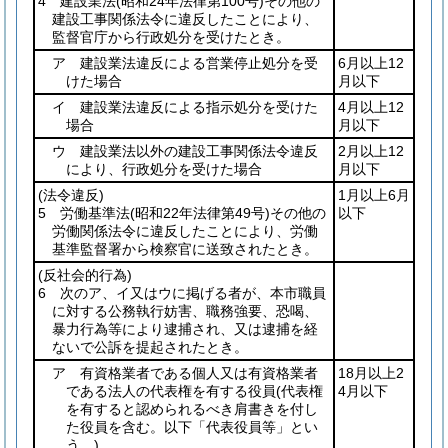
4 建設業法
(昭和24年法律第100号)
その他の
建設工事関係法令に違反したことにより、
監督官庁から行政処分を受けたとき。
ア 建設業法違反による営業停止処分を受
6月以上12
けた場合
月以下
イ 建設業法違反による指示処分を受けた
4月以上12
場合
月以下
ウ 建設業法以外の建設工事関係法令違反
2月以上12
により、行政処分を受けた場合
月以下
(法令違反)
1月以上6月
5 労働基準法
(昭和22年法律第49号)
その他の
以下
労働関係法令に違反したことにより、労働
基準監督署から検察官に送致されたとき。
(反社会的行為)
6 次のア、イ又はウに掲げる者が、本市職員
に対する公務執行妨害、職務強要、恐喝、
暴力行為等により逮捕され、又は逮捕を経
ないで公訴を提起されたとき。
ア 有資格業者である個人又は有資格業者
18月以上2
である法人の代表権を有する役員
(代表権
4月以下
を有すると認められるべき肩書きを付し
た役員を含む。以下「代表役員等」とい
う。)