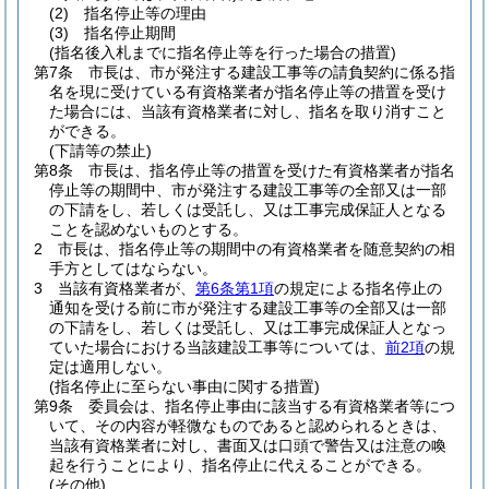
(2)
指名停止等の理由
(3)
指名停止期間
(指名後入札までに指名停止等を行った場合の措置)
第7条
市長は、市が発注する建設工事等の請負契約に係る指
名を現に受けている有資格業者が指名停止等の措置を受け
た場合には、当該有資格業者に対し、指名を取り消すこと
ができる。
(下請等の禁止)
第8条
市長は、指名停止等の措置を受けた有資格業者が指名
停止等の期間中、市が発注する建設工事等の全部又は一部
の下請をし、若しくは受託し、又は工事完成保証人となる
ことを認めないものとする。
2
市長は、指名停止等の期間中の有資格業者を随意契約の相
手方としてはならない。
3
当該有資格業者が、
第6条第1項
の規定による指名停止の
通知を受ける前に市が発注する建設工事等の全部又は一部
の下請をし、若しくは受託し、又は工事完成保証人となっ
ていた場合における当該建設工事等については、
前2項
の規
定は適用しない。
(指名停止に至らない事由に関する措置)
第9条
委員会は、指名停止事由に該当する有資格業者等につ
いて、その内容が軽微なものであると認められるときは、
当該有資格業者に対し、書面又は口頭で警告又は注意の喚
起を行うことにより、指名停止に代えることができる。
(その他)