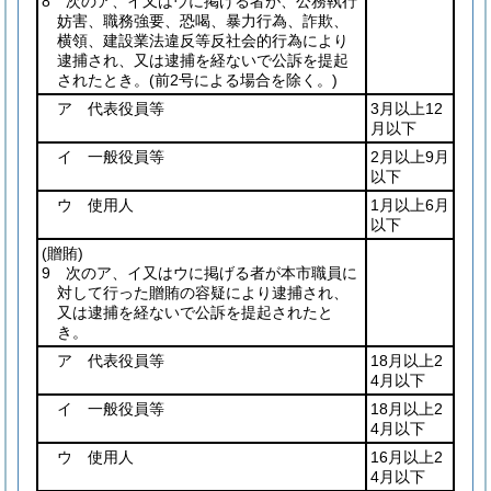
8 次のア、イ又はウに掲げる者が、公務執行
妨害、職務強要、恐喝、暴力行為、詐欺、
横領、建設業法違反等反社会的行為により
逮捕され、又は逮捕を経ないで公訴を提起
されたとき。
(前2号による場合を除く。)
ア 代表役員等
3月以上12
月以下
イ 一般役員等
2月以上9月
以下
ウ 使用人
1月以上6月
以下
(贈賄)
9 次のア、イ又はウに掲げる者が本市職員に
対して行った贈賄の容疑により逮捕され、
又は逮捕を経ないで公訴を提起されたと
き。
ア 代表役員等
18月以上2
4月以下
イ 一般役員等
18月以上2
4月以下
ウ 使用人
16月以上2
4月以下