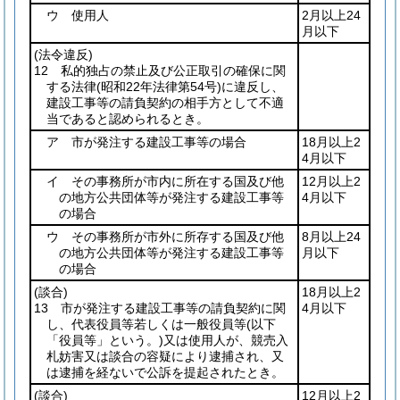
ウ 使用人
2月以上24
月以下
(法令違反)
12 私的独占の禁止及び公正取引の確保に関
する法律
(昭和22年法律第54号)
に違反し、
建設工事等の請負契約の相手方として不適
当であると認められるとき。
ア 市が発注する建設工事等の場合
18月以上2
4月以下
イ その事務所が市内に所在する国及び他
12月以上2
の地方公共団体等が発注する建設工事等
4月以下
の場合
ウ その事務所が市外に所存する国及び他
8月以上24
の地方公共団体等が発注する建設工事等
月以下
の場合
(談合)
18月以上2
13 市が発注する建設工事等の請負契約に関
4月以下
し、代表役員等若しくは一般役員等
(以下
「役員等」という。)
又は使用人が、競売入
札妨害又は談合の容疑により逮捕され、又
は逮捕を経ないで公訴を提起されたとき。
(談合)
12月以上2