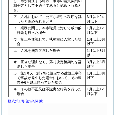
し、市が発注する建設工事等の請負契約の
相手方として不適当であると認められると
き。
ア 入札において、公平な取引の秩序を乱
3月以上24
したと認められるとき
月以下
イ 業務に関し、本市職員に対して威力的
1月以上12
行為を行った場合
月以下
ウ 制止を無視して、執務室に入室した場
1月以上6月
合
以下
エ 入札を無断欠席した場合
1月以上3月
以下
オ 正当な理由なく、落札決定後契約を辞
3月以上6月
退した場合
以下
カ 第1号又は第2号に規定する建設工事等
1月以上3月
で事故が発生した場合において、その報
以下
告を6月以上怠っていた場合
キ その他不正又は不誠実な行為を行った
1月以上12
場合
月以下
様式第1号
(第2条関係)