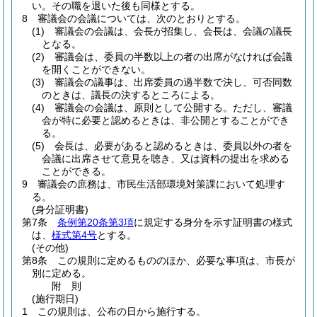
い。
その職を退いた後も同様とする。
8
審議会の会議については、次のとおりとする。
(1)
審議会の会議は、会長が招集し、会長は、会議の議長
となる。
(2)
審議会は、委員の半数以上の者の出席がなければ会議
を開くことができない。
(3)
審議会の議事は、出席委員の過半数で決し、可否同数
のときは、議長の決するところによる。
(4)
審議会の会議は、原則として公開する。
ただし、審議
会が特に必要と認めるときは、非公開とすることができ
る。
(5)
会長は、必要があると認めるときは、委員以外の者を
会議に出席させて意見を聴き、又は資料の提出を求める
ことができる。
9
審議会の庶務は、市民生活部環境対策課において処理す
る。
(身分証明書)
第7条
条例第20条第3項
に規定する身分を示す証明書の様式
は、
様式第4号
とする。
(その他)
第8条
この規則に定めるもののほか、必要な事項は、市長が
別に定める。
附
則
(施行期日)
1
この規則は、公布の日から施行する。