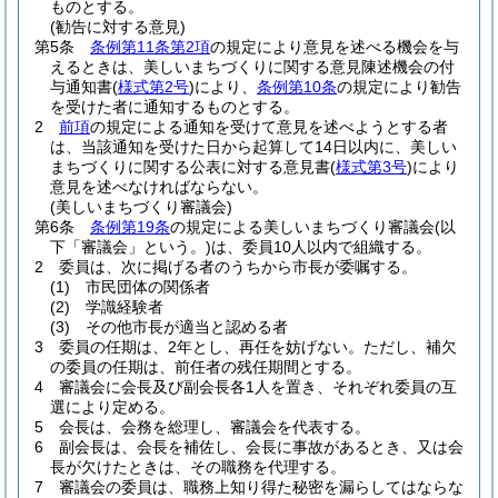
ものとする。
(勧告に対する意見)
第5条
条例第11条第2項
の規定により意見を述べる機会を与
えるときは、美しいまちづくりに関する意見陳述機会の付
与通知書
(
様式第2号
)
により、
条例第10条
の規定により勧告
を受けた者に通知するものとする。
2
前項
の規定による通知を受けて意見を述べようとする者
は、当該通知を受けた日から起算して14日以内に、美しい
まちづくりに関する公表に対する意見書
(
様式第3号
)
により
意見を述べなければならない。
(美しいまちづくり審議会)
第6条
条例第19条
の規定による美しいまちづくり審議会
(以
下「審議会」という。)
は、委員10人以内で組織する。
2
委員は、次に掲げる者のうちから市長が委嘱する。
(1)
市民団体の関係者
(2)
学識経験者
(3)
その他市長が適当と認める者
3
委員の任期は、2年とし、再任を妨げない。
ただし、補欠
の委員の任期は、前任者の残任期間とする。
4
審議会に会長及び副会長各1人を置き、それぞれ委員の互
選により定める。
5
会長は、会務を総理し、審議会を代表する。
6
副会長は、会長を補佐し、会長に事故があるとき、又は会
長が欠けたときは、その職務を代理する。
7
審議会の委員は、職務上知り得た秘密を漏らしてはならな