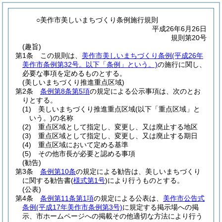
○美作市美しいまちづくり条例施行規則
平成26年6月26日
規則第20号
(趣旨)
第1条
この規則は、
美作市美しいまちづくり条例
(平成26年
美作市条例第32号。以下「条例」という。)
の施行に関し、
必要な事項を定めるものとする。
(美しいまちづくり推進重点区域)
第2条
条例第8条第5項
の規定による公示事項は、次のとお
りとする。
(1)
美しいまちづくり推進重点区域
(以下「重点区域」と
いう。)
の名称
(2)
重点区域として指定し、変更し、又は廃止する地区
(3)
重点区域として指定し、変更し、又は廃止する期日
(4)
重点区域において定める基準
(5)
その他市長が必要と認める事項
(勧告)
第3条
条例第10条
の規定による勧告は、美しいまちづくり
に関する勧告書
(
様式第1号
)
により行うものとする。
(公表)
第4条
条例第11条第1項
の規定による公表は、
美作市公告式
条例
(平成17年美作市条例第3号)
に規定する掲示場への掲
示、市ホームページへの掲載その他適切な方法により行う