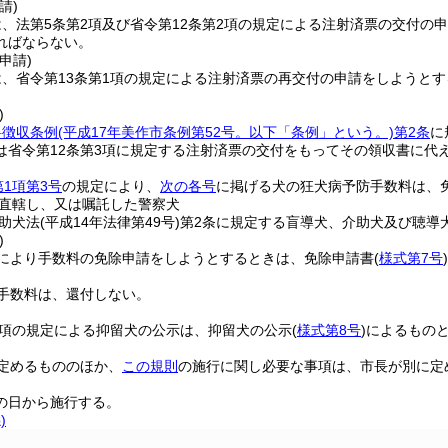
請)
、法第5条第2項及び省令第12条第2項の規定による注射済票の交付の
ればならない。
申請)
は、省令第13条第1項の規定による注射済票の再交付の申請をしようと
。
)
料徴収条例
(平成17年美作市条例第52号。以下「条例」という。)
第2条
に
は省令第12条第3項に規定する注射済票の交付をもってその領収書に代
第1項第3号
の規定により、
次の各号
に掲げる犬の狂犬病予防手数料は、
直轄し、又は嘱託した警察犬
助犬法
(平成14年法律第49号)
第2条に規定する盲導犬、介助犬及び聴導
)
により手数料の免除申請をしようとするときは、免除申請書
(
様式第7号
)
手数料は、還付しない。
8項の規定による抑留犬の公示は、抑留犬の公示
(
様式第8号
)
によるもの
定めるもののほか、
この規則
の施行に関し必要な事項は、市長が別に定
の日から施行する。
)