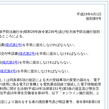
平成23年4月1日
規則第9号
病予防法施行令
(昭和28年政令第236号)
及び狂犬病予防法施行規則
るところによる。
請書
(
様式第1号
)
を市長に提出しなければならない。
再交付申請書
(
様式第2号
)
を市長に提出しなければならない。
届
(
様式第3号
)
を市長に提出しなければならない。
(
様式第4号
)
を市長に提出しなければならない。
若しくは同条第5項の規定による犬の登録事項の変更の届出を、電子
の使用に係る電子計算機とを電気通信回線で接続した電子情報処理
利用に関する法律
(平成14年法律第151号)
第3条の規定及び厚生労
則
(平成15年厚生労働省令第40号。以下「オンライン施行規則」と
規定により届出をする者の識別番号及び暗証番号、省令第8条第1項