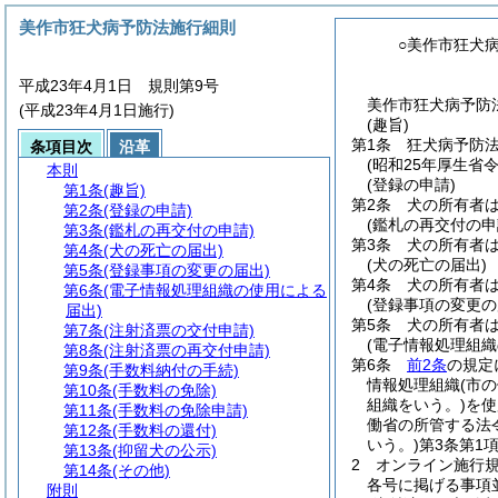
美作市狂犬病予防法施行細則
○美作市狂犬
平成23年4月1日 規則第9号
美作市狂犬病予防法
(平成23年4月1日施行)
(趣旨)
第1条
狂犬病予防
条項目次
沿革
(昭和25年厚生省
本則
(登録の申請)
第1条
(趣旨)
第2条
犬の所有者
第2条
(登録の申請)
(鑑札の再交付の申
第3条
(鑑札の再交付の申請)
第3条
犬の所有者
第4条
(犬の死亡の届出)
(犬の死亡の届出)
第5条
(登録事項の変更の届出)
第4条
犬の所有者
第6条
(電子情報処理組織の使用による
(登録事項の変更の
届出)
第5条
犬の所有者
第7条
(注射済票の交付申請)
(電子情報処理組織
第8条
(注射済票の再交付申請)
第6条
前2条
の規定
第9条
(手数料納付の手続)
情報処理組織
(市
第10条
(手数料の免除)
組織をいう。)
を使
第11条
(手数料の免除申請)
働省の所管する法
第12条
(手数料の還付)
いう。)
第3条第1
第13条
(抑留犬の公示)
2
オンライン施行規
第14条
(その他)
各号に掲げる事項
附則