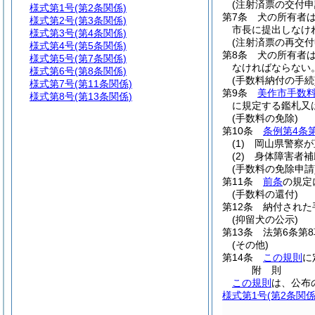
(注射済票の交付申
様式第1号
(第2条関係)
第7条
犬の所有者は
様式第2号
(第3条関係)
市長に提出しなけ
様式第3号
(第4条関係)
(注射済票の再交付
様式第4号
(第5条関係)
第8条
犬の所有者
様式第5号
(第7条関係)
なければならない
様式第6号
(第8条関係)
(手数料納付の手続
様式第7号
(第11条関係)
第9条
美作市手数
様式第8号
(第13条関係)
に規定する鑑札又
(手数料の免除)
第10条
条例第4条
(1)
岡山県警察が
(2)
身体障害者補
(手数料の免除申請
第11条
前条
の規定
(手数料の還付)
第12条
納付された
(抑留犬の公示)
第13条
法第6条第
(その他)
第14条
この規則
に
附
則
この規則
は、公布
様式第1号
(第2条関係