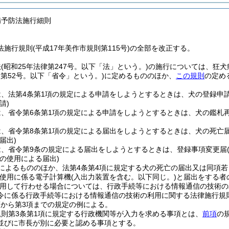
病予防法施行細則
施行規則(平成17年美作市規則第115号)の全部を改正する。
法
(昭和25年法律第247号。以下「法」という。)
の施行については、狂犬
令第52号。以下「省令」という。)
に定めるもののほか、
この規則
の定め
は、法第4条第1項の規定による申請をしようとするときは、犬の登録申
請)
は、省令第6条第1項の規定による申請をしようとするときは、犬の鑑札
は、省令第8条第1項の規定による届出をしようとするときは、犬の死亡
届出)
は、省令第9条の規定による届出をしようとするときは、登録事項変更届
の使用による届出)
によるもののほか、法第4条第4項に規定する犬の死亡の届出又は同項
の使用に係る電子計算機
(入出力装置を含む。以下同じ。)
と届出をする者
用して行わせる場合については、行政手続等における情報通信の技術の
令に係る行政手続等における情報通信の技術の利用に関する法律施行規
項から第3項までの規定の例による。
則第3条第1項に規定する行政機関等が入力を求める事項とは、
前項
の
並びに市長が別に必要と認める事項とする。