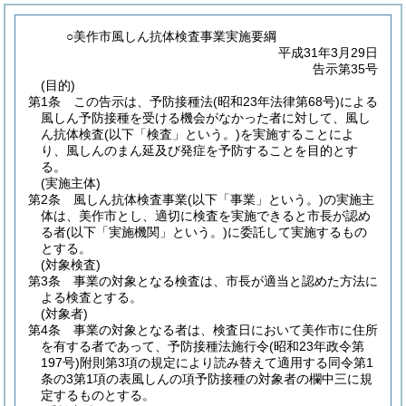
○美作市風しん抗体検査事業実施要綱
平成31年3月29日
告示第35号
(目的)
第1条
この告示は、予防接種法
(昭和23年法律第68号)
による
風しん予防接種を受ける機会がなかった者に対して、風し
ん抗体検査
(以下「検査」という。)
を実施することによ
り、風しんのまん延及び発症を予防することを目的とす
る。
(実施主体)
第2条
風しん抗体検査事業
(以下「事業」という。)
の実施主
体は、美作市とし、適切に検査を実施できると市長が認め
る者
(以下「実施機関」という。)
に委託して実施するもの
とする。
(対象検査)
第3条
事業の対象となる検査は、市長が適当と認めた方法に
よる検査とする。
(対象者)
第4条
事業の対象となる者は、検査日において美作市に住所
を有する者であって、予防接種法施行令
(昭和23年政令第
197号)
附則第3項の規定により読み替えて適用する同令第1
条の3第1項の表風しんの項予防接種の対象者の欄中三に規
定するものとする。