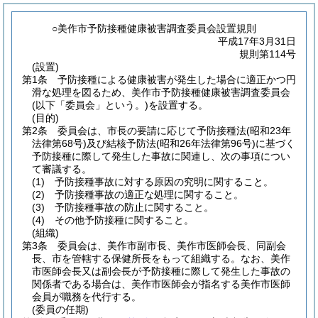
○美作市予防接種健康被害調査委員会設置規則
平成17年3月31日
規則第114号
(設置)
第1条
予防接種による健康被害が発生した場合に適正かつ円
滑な処理を図るため、美作市予防接種健康被害調査委員会
(以下「委員会」という。)
を設置する。
(目的)
第2条
委員会は、市長の要請に応じて予防接種法
(昭和23年
法律第68号)
及び結核予防法
(昭和26年法律第96号)
に基づく
予防接種に際して発生した事故に関連し、次の事項につい
て審議する。
(1)
予防接種事故に対する原因の究明に関すること。
(2)
予防接種事故の適正な処理に関すること。
(3)
予防接種事故の防止に関すること。
(4)
その他予防接種に関すること。
(組織)
第3条
委員会は、美作市副市長、美作市医師会長、同副会
長、市を管轄する保健所長をもって組織する。
なお、美作
市医師会長又は副会長が予防接種に際して発生した事故の
関係者である場合は、美作市医師会が指名する美作市医師
会員が職務を代行する。
(委員の任期)