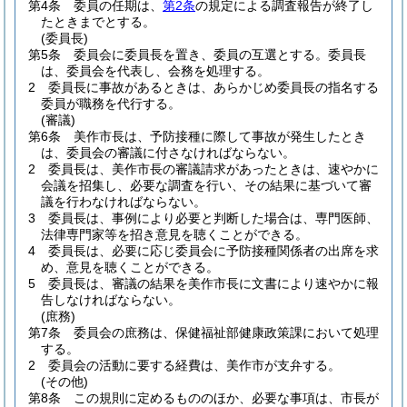
第4条
委員の任期は、
第2条
の規定による調査報告が終了し
たときまでとする。
(委員長)
第5条
委員会に委員長を置き、委員の互選とする。
委員長
は、委員会を代表し、会務を処理する。
2
委員長に事故があるときは、あらかじめ委員長の指名する
委員が職務を代行する。
(審議)
第6条
美作市長は、予防接種に際して事故が発生したとき
は、委員会の審議に付さなければならない。
2
委員長は、美作市長の審議請求があったときは、速やかに
会議を招集し、必要な調査を行い、その結果に基づいて審
議を行わなければならない。
3
委員長は、事例により必要と判断した場合は、専門医師、
法律専門家等を招き意見を聴くことができる。
4
委員長は、必要に応じ委員会に予防接種関係者の出席を求
め、意見を聴くことができる。
5
委員長は、審議の結果を美作市長に文書により速やかに報
告しなければならない。
(庶務)
第7条
委員会の庶務は、保健福祉部健康政策課において処理
する。
2
委員会の活動に要する経費は、美作市が支弁する。
(その他)
第8条
この規則に定めるもののほか、必要な事項は、市長が