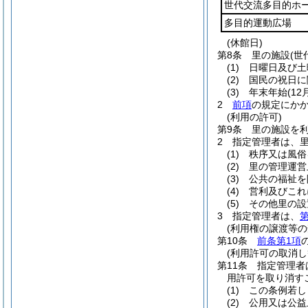
世代交流多目的ホ
多目的運動広場
(休館日)
第8条
里の施設
(
(1)
日曜日及び土
(2)
国民の祝日に
(3)
年末年始
(1
2
前項
の規定にか
(利用の許可)
第9条
里の施設を
2
指定管理者は、
(1)
秩序又は風俗
(2)
里の管理運営
(3)
公共の福祉を
(4)
営利及びこれ
(5)
その他里の設
3
指定管理者は、
第
(利用権の譲渡等の
第10条
前条第1項
(利用許可の取消し
第11条
指定管理者
用許可を取り消す
(1)
この条例若し
(2)
公用又は公益