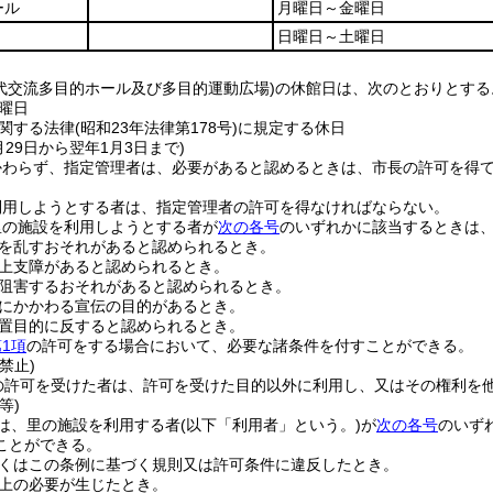
ール
月曜日～金曜日
日曜日～土曜日
世代交流多目的ホール及び多目的運動広場)
の休館日は、次のとおりとする
曜日
関する法律
(昭和23年法律第178号)
に規定する休日
2月29日から翌年1月3日まで)
かわらず、指定管理者は、必要があると認めるときは、市長の許可を得
利用しようとする者は、指定管理者の許可を得なければならない。
里の施設を利用しようとする者が
次の各号
のいずれかに該当するときは
を乱すおそれがあると認められるとき。
上支障があると認められるとき。
阻害するおそれがあると認められるとき。
にかかわる宣伝の目的があるとき。
置目的に反すると認められるとき。
1項
の許可をする場合において、必要な諸条件を付すことができる。
禁止)
の許可を受けた者は、許可を受けた目的以外に利用し、又はその権利を
等)
は、里の施設を利用する者
(以下「利用者」という。)
が
次の各号
のいず
ことができる。
くはこの条例に基づく規則又は許可条件に違反したとき。
上の必要が生じたとき。