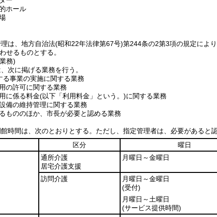
ター
的ホール
場
管理は、地方自治法
(昭和22年法律第67号)
第244条の2第3項の規定に
わせるものとする。
業務)
は、次に掲げる業務を行う。
する事業の実施に関する業務
用の許可に関する業務
用に係る料金
(以下「利用料金」という。)
に関する業務
設備の維持管理に関する業務
るもののほか、市長が必要と認める業務
開館時間は、次のとおりとする。
ただし、指定管理者は、必要があると
区分
曜日
通所介護
月曜日～金曜日
居宅介護支援
訪問介護
月曜日～金曜日
(受付)
月曜日～土曜日
(サービス提供時間)