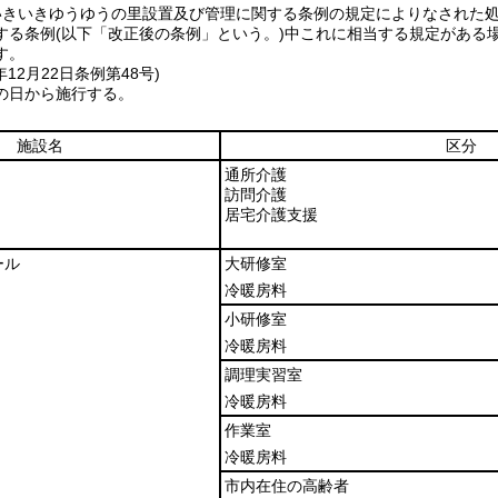
いきいきゆうゆうの里設置及び管理に関する条例の規定によりなされた
する条例
(以下「改正後の条例」という。)
中これに相当する規定がある
す。
年12月22日
条例第48号)
の日から施行する。
施設名
区分
通所介護
訪問介護
居宅介護支援
ール
大研修室
冷暖房料
小研修室
冷暖房料
調理実習室
冷暖房料
作業室
冷暖房料
市内在住の高齢者