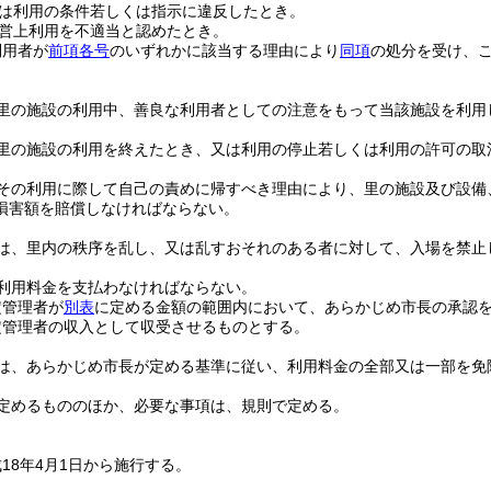
は利用の条件若しくは指示に違反したとき。
営上利用を不適当と認めたとき。
利用者が
前項各号
のいずれかに該当する理由により
同項
の処分を受け、
里の施設の利用中、善良な利用者としての注意をもって当該施設を利用
里の施設の利用を終えたとき、又は利用の停止若しくは利用の許可の取
その利用に際して自己の責めに帰すべき理由により、里の施設及び設備
損害額を賠償しなければならない。
は、里内の秩序を乱し、又は乱すおそれのある者に対して、入場を禁止
利用料金を支払わなければならない。
定管理者が
別表
に定める金額の範囲内において、あらかじめ市長の承認
定管理者の収入として収受させるものとする。
は、あらかじめ市長が定める基準に従い、利用料金の全部又は一部を免
定めるもののほか、必要な事項は、規則で定める。
18年4月1日から施行する。