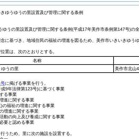
いきゆうゆうの里設置及び管理に関する条例
ゆうの里設置及び管理に関する条例(平成17年美作市条例第147号)の
理念に基づき、地域住民の福祉の増進を図るため、美作市いきいきゆう
び位置は、次のとおりとする。
名称
うゆうの里
美作市北山4
各号
に掲げる事業を行う。
平成9年法律第123号)
に基づく事業
する事業
増進に関する事業
)
の福祉の増進に関する事業
の増進に関する事業
活動の向上及び養成に関する事業
必要と認める事業
を行うため、里に次の施設を設置する。