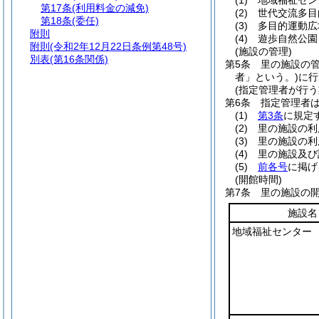
(1)
地域福祉セン
第17条
(利用料金の減免)
(2)
世代交流多目
第18条
(委任)
(3)
多目的運動広
附則
(4)
遊歩自然公園
附則
(令和2年12月22日条例第48号)
(施設の管理)
別表
(第16条関係)
第5条
里の施設の
者」という。)
に行
(指定管理者が行う
第6条
指定管理者
(1)
第3条
に規定
(2)
里の施設の利
(3)
里の施設の利
(4)
里の施設及び
(5)
前各号
に掲げ
(開館時間)
第7条
里の施設の
施設名
地域福祉センター