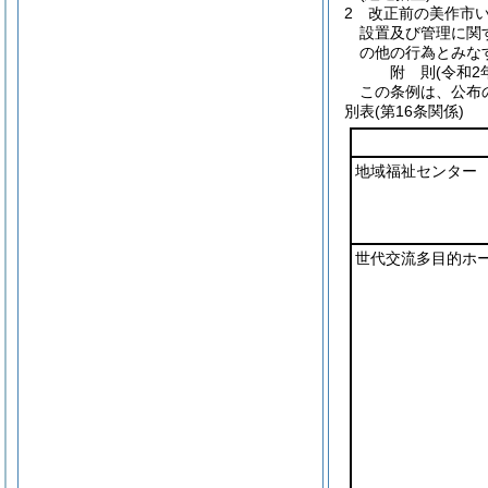
2
改正前の美作市
設置及び管理に関
の他の行為とみな
附
則
(令和2
この条例は、公布
別表
(第16条関係)
地域福祉センター
世代交流多目的ホ