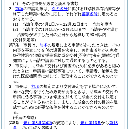
(4)
その他市長が必要と認める書類
2
前項
の申請期限は、
次の各号
に掲げる妊孕性温存治療等が
終了した時期の区分に応じ、それぞれ
当該各号
に定めると
おりとする。
(1)
当該年度の4月1日から12月31日まで 当該年度内
(2)
当該年度の1月1日から3月31日まで 当該妊孕性温存
治療等が終了した日の翌日から起算して90日以内
(交付決定等)
第7条
市長は、
前条
の規定による申請があったときは、その
内容を審査して交付の適否を決定し、美作市若年がん患者
妊孕性温存治療支援事業助成金交付
(不交付)
決定
(額確定)
通
知書により当該申請者に対して通知するものとする。
2
市長は、助成金の交付及び審査のために必要があると認め
たときは、申請書の記載事項について、申請者、治療を受
けた医療機関等に対して、聴取することができるものとす
る。
3
市長は、
前項
の規定により交付決定をする場合において、
適正な交付を行うため必要があるときは、助成金の交付の
申請に係る事項につき修正を加えて助成金の交付を決定す
ることができるものとし、また、助成金の交付の目的を達
成するために必要な条件を付することができるものとす
る。
(手続の省略)
第8条
規則第3条第4項
の規定により、
規則第16条
から
第18
条
までの手続を省略する。