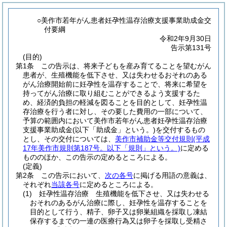
○美作市若年がん患者妊孕性温存治療支援事業助成金交
付要綱
令和2年9月30日
告示第131号
(目的)
第1条
この告示は、将来子どもを産み育てることを望むがん
患者が、生殖機能を低下させ、又は失わせるおそれのある
がん治療開始前に妊孕性を温存することで、将来に希望を
持ってがん治療に取り組むことができるよう支援するた
め、経済的負担の軽減を図ることを目的として、妊孕性温
存治療を行う者に対し、その要した費用の一部について、
予算の範囲内において美作市若年がん患者妊孕性温存治療
支援事業助成金
(以下「助成金」という。)
を交付するもの
とし、その交付については、
美作市補助金等交付規則
(平成
17年美作市規則第187号。以下「規則」という。)
に定める
もののほか、この告示の定めるところによる。
(定義)
第2条
この告示において、
次の各号
に掲げる用語の意義は、
それぞれ
当該各号
に定めるところによる。
(1)
妊孕性温存治療 生殖機能を低下させ、又は失わせる
おそれのあるがん治療に際し、妊孕性を温存することを
目的として行う、精子、卵子又は卵巣組織を採取し凍結
保存するまでの一連の医療行為又は卵子を採取し受精さ