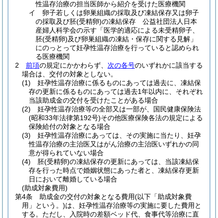
性温存治療の担当医師から紹介を受けた医療機関
イ
卵子若しくは卵巣組織の採取及び凍結保存又は卵子
の採取及び胚
(受精卵)
の凍結保存 公益社団法人日本
産婦人科学会の示す「医学的適応による未受精卵子、
胚
(受精卵)
及び卵巣組織の凍結・保存に関する見解」
にのっとって妊孕性温存治療を行っていると認められ
る医療機関
2
前項
の規定にかかわらず、
次の各号
のいずれかに該当する
場合は、交付の対象としない。
(1)
妊孕性温存治療に係るものにあっては過去に、凍結保
存の更新に係るものにあっては過去1年以内に、それぞれ
当該助成金の交付を受けたことがある場合
(2)
妊孕性温存治療等の全部又は一部が、国民健康保険法
(昭和33年法律第192号)
その他医療保険各法の規定による
保険給付の対象となる場合
(3)
妊孕性温存治療にあっては、その実施に当たり、妊孕
性温存治療の主治医又はがん治療の主治医いずれかの同
意が得られていない場合
(4)
胚
(受精卵)
の凍結保存の更新にあっては、当該凍結保
存を行った時点で婚姻状態にあった者と、凍結保存更新
日において離婚している場合
(助成対象費用)
第4条
助成金の交付の対象となる費用
(以下「助成対象費
用」という。)
は、妊孕性温存治療等の実施に要した費用と
する。
ただし、入院時の差額ベッド代、食事代等治療に直