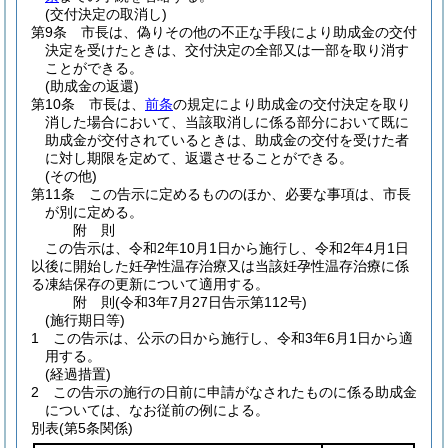
(交付決定の取消し)
第9条
市長は、偽りその他の不正な手段により助成金の交付
決定を受けたときは、交付決定の全部又は一部を取り消す
ことができる。
(助成金の返還)
第10条
市長は、
前条
の規定により助成金の交付決定を取り
消した場合において、当該取消しに係る部分において既に
助成金が交付されているときは、助成金の交付を受けた者
に対し期限を定めて、返還させることができる。
(その他)
第11条
この告示に定めるもののほか、必要な事項は、市長
が別に定める。
附
則
この告示は、令和2年10月1日から施行し、令和2年4月1日
以後に開始した妊孕性温存治療又は当該妊孕性温存治療に係
る凍結保存の更新について適用する。
附
則
(令和3年7月27日
告示第112号)
(施行期日等)
1
この告示は、公示の日から施行し、令和3年6月1日から適
用する。
(経過措置)
2
この告示の施行の日前に申請がなされたものに係る助成金
については、なお従前の例による。
別表
(第5条関係)