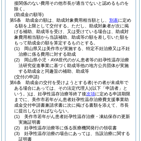
接関係のない費用その他市長が適当でないと認めるものを
除く。
(助成金の額等)
第5条
助成金の額は、助成対象費用相当額とし、
別表
に定め
る額を上限として交付する。
ただし、助成対象者が次に掲
げる補助、助成等を受け、又は受けている場合は、助成対
象費用相当額から当該補助、助成等の額を差し引いた額を
もって助成金の額を算定するものとする。
(1)
岡山県又は美作市が実施する、特定不妊治療又は不妊
治療に係る費用に対する助成
(2)
岡山県小児・AYA世代のがん患者等の妊孕性温存治療
法研究促進事業に基づく助成等他の地方公共団体が実施
する助成金と同趣旨の補助、助成等
(交付の申請)
第6条
助成金の交付を受けようとする者
(その者が未成年で
ある場合にあっては、その法定代理人)
(以下「申請者」と
いう。)
は、妊孕性温存治療等終了後
次項
に定める申請期限
までに、美作市若年がん患者妊孕性温存治療費支援事業助
成金交付申請書兼請求書に次に掲げる書類を添えて、市長
に提出しなければならない。
(1)
美作市若年がん患者妊孕性温存治療・凍結保存の更新
実施証明書
(2)
妊孕性温存治療等に係る医療機関発行の領収書
(3)
妊孕性温存治療の場合にあっては、当該治療に関する
証明書