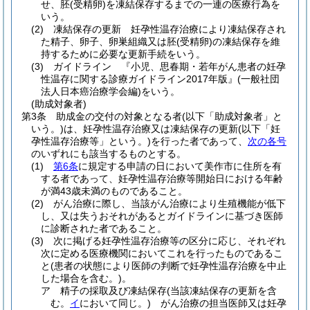
せ、胚
(受精卵)
を凍結保存するまでの一連の医療行為を
いう。
(2)
凍結保存の更新 妊孕性温存治療により凍結保存され
た精子、卵子、卵巣組織又は胚
(受精卵)
の凍結保存を維
持するために必要な更新手続をいう。
(3)
ガイドライン 『小児、思春期・若年がん患者の妊孕
性温存に関する診療ガイドライン2017年版』
(一般社団
法人日本癌治療学会編)
をいう。
(助成対象者)
第3条
助成金の交付の対象となる者
(以下「助成対象者」と
いう。)
は、妊孕性温存治療又は凍結保存の更新
(以下「妊
孕性温存治療等」という。)
を行った者であって、
次の各号
のいずれにも該当するものとする。
(1)
第6条
に規定する申請の日において美作市に住所を有
する者であって、妊孕性温存治療等開始日における年齢
が満43歳未満のものであること。
(2)
がん治療に際し、当該がん治療により生殖機能が低下
し、又は失うおそれがあるとガイドラインに基づき医師
に診断された者であること。
(3)
次に掲げる妊孕性温存治療等の区分に応じ、それぞれ
次に定める医療機関においてこれを行ったものであるこ
と
(患者の状態により医師の判断で妊孕性温存治療を中止
した場合を含む。)
。
ア
精子の採取及び凍結保存
(当該凍結保存の更新を含
む。
イ
において同じ。)
がん治療の担当医師又は妊孕