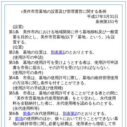
○美作市営墓地の設置及び管理運営に関する条例
平成17年3月31日
条例第151号
(設置)
第1条
美作市内における地域開発に伴う墓地移転及び一般需
要を目的とし、美作市営墓地
(以下「墓地」という。)
を設
置する。
(位置)
第2条
墓地の位置は、
別表第1
のとおりとする。
(使用許可の申請)
第3条
墓地の使用許可を受けようとする者は、使用許可申請
書を市長に提出し、その許可を受けなければならない。
(使用許可の条件)
第4条
市長は、墓地の使用許可に際し、墓地の維持管理使用
の方法等に関し条件を付すことができる。
(使用許可の手続及び使用権)
第5条
市長は、墓地の使用許可することができる者との間に
「美作市営墓地永代使用契約書」をとり交わし、永代使用
料を全額納付した者に、永代使用権を認めるものとする。
(永代使用料等)
第6条
前条
の永代使用料は、
別表第2
のとおりとする。
2
前項
の使用料のほか、個々において行うことができない墓
地の維持管理に関し必要な経費は、使用者から徴収して市