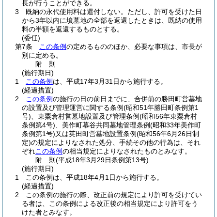
長が行うことができる。
3
既納の永代使用料は還付しない。
ただし、許可を受けた日
から3年以内に墳墓地の全部を返還したときは、既納の使用
料の半額を返還するものとする。
(委任)
第7条
この条例
の定めるもののほか、必要な事項は、市長が
別に定める。
附
則
(施行期日)
1
この条例
は、平成17年3月31日から施行する。
(経過措置)
2
この条例
の施行の日の前日までに、合併前の勝田町営墓地
の設置及び管理運営に関する条例
(昭和51年勝田町条例第1
号)
、東粟倉村営墓地設置及び管理条例
(昭和56年東粟倉村
条例第4号)
、美作町幕谷共同墓地管理条例
(昭和33年美作町
条例第1号)
又は英田町営墓地設置条例
(昭和56年6月26日制
定)
の規定によりなされた処分、手続その他の行為は、それ
ぞれ
この条例
の相当規定によりなされたものとみなす。
附
則
(平成18年3月29日
条例第13号)
(施行期日)
1
この条例は、平成18年4月1日から施行する。
(経過措置)
2
この条例の施行の際、改正前の規定により許可を受けてい
る者は、この条例による改正後の相当規定により許可をう
けた者とみなす。