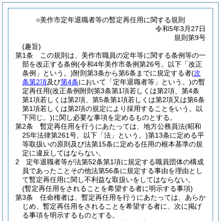
○美作市定年退職者等の暫定再任用に関する規則
令和5年3月27日
規則第9号
(趣旨)
第1条
この規則は、美作市職員の定年等に関する条例等の一
部を改正する条例
(令和4年美作市条例第26号。以下「改正
条例」という。)
附則第3条から第6条までに規定する者
(
次
条第2項
及び
第4条
において「定年退職者等」という。)
の暫
定再任用
(改正条例附則第3条第1項若しくは第2項、第4条
第1項若しくは第2項、第5条第1項若しくは第2項又は第6条
第1項若しくは第2項の規定により採用することをいう。以
下同じ。)
に関し必要な事項を定めるものとする。
第2条
暫定再任用を行うにあたっては、地方公務員法
(昭和
25年法律第261号。以下「法」という。)
第13条に定める平
等取扱いの原則及び法第15条に定める任用の根本基準の規
定に違反してはならない。
2
定年退職者等が法第52条第1項に規定する職員団体の構成
員であったことその他法第56条に規定する事由を理由とし
て暫定再任用に関し不利益な取扱いをしてはならない。
(暫定再任用をされることを希望する者に明示する事項)
第3条
任命権者は、暫定再任用を行うにあたっては、あらか
じめ、暫定再任用をされることを希望する者に、次に掲げ
る事項を明示するものとする。