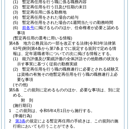
(1)
暫定再任用を行う職に係る職務内容
(2)
暫定再任用を行う日及び任期の末日
(3)
暫定再任用に係る勤務地
(4)
暫定再任用をされた場合の給与
(5)
暫定再任用をされた場合の1週間当たりの勤務時間
(6)
前各号
に掲げるもののほか、任命権者が必要と認める
事項
(暫定再任用の選考に用いる情報)
第4条
地方公務員法の一部を改正する法律
(令和3年法律第
63号)
附則第4条から第7条までに規定する規則で定める情
報は、定年退職者等についての次に掲げる情報とする。
(1)
能力評価及び業績評価の全体評語その他勤務の状況を
示す事実に基づく従前の勤務実績
(2)
暫定再任用を行う職の職務遂行に必要とされる経験又
は資格の有無その他暫定再任用を行う職の職務遂行上必
要な事項
(その他)
第5条
この規則に定めるもののほか、必要な事項は、別に定
める。
附
則
(施行期日)
1
この規則は、令和5年4月1日から施行する。
(準備行為)
2
第3条
の規定による暫定再任用の手続きは、この規則の施
行前においても行うことができる。