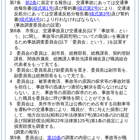
第7条
前2条
に規定する報告は、交通事故にあっては交通事
故報告書
(
様式第1号
)
及び誓約書
(
様式第2号
)
により、交通違
反処分にあっては交通違反処分報告書
(
様式第3号
)
及び誓約
書
(
様式第4号
)
により行わなければならない。
(事故調査委員会の設置)
第8条
市長は、交通事故及び交通違反
(以下「事故等」とい
う。)
に関し、事故等の原因究明についての取扱いを審議す
るため事故調査委員会
(以下「委員会」という。)
を設置す
る。
2
委員会の委員は、副市長、総務部長、総務課長、契約管財
課長、関係所属長、総務課人事担当課長補佐及び職員組合
代表者をもって充てる。
3
委員会に委員長及び副委員長を置き、委員長は副市長を、
副委員長は総務部長をもって充てる。
4
委員会は、被害者救済、事故等の原因の探求等の事故対策
を担任し、事故等の迅速かつ適切な解決を図らなければな
らない。
また、事故等の原因の探求のため、事故等を起こ
した職員を委員会に呼び事情を聞くことができる。
5
委員会は、美作市が所有又は公務のため占有する自動車等
を運転中の交通事故により、職員が、市に与えた損害に対
して、地方自治法
(昭和22年法律第67号)
第243条の2の規定
及び国家賠償法
(昭和22年法律第125号)
第1条の規定により
損害賠償を調査する。
(調査の報告)
第9条
委員会は、
第10条
の調査の内容により、事故等が職