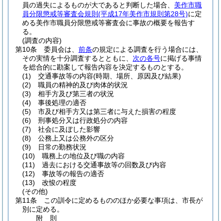
員の過失によるものが大であると判断した場合、
美作市職
員分限懲戒等審査会規則
(平成17年美作市規則第28号)
に定
める美作市職員分限懲戒等審査会に事故の概要を報告す
る。
(調査の内容)
第10条
委員会は、
前条
の規定による調査を行う場合には、
その実情を十分調査するとともに、
次の各号
に掲げる事情
を総合的に勘案して報告内容を決定するものとする。
(1)
交通事故等の内容
(時期、場所、原因及び結果)
(2)
職員の精神的及び肉体的状況
(3)
相手方及び第三者の状況
(4)
事後処理の適否
(5)
市及び相手方又は第三者に与えた損害の程度
(6)
刑事処分又は行政処分の内容
(7)
社会に及ぼした影響
(8)
公務上又は公務外の区分
(9)
日常の勤務状況
(10)
職務上の地位及び職の内容
(11)
過去における交通事故等の回数及び内容
(12)
事故等の報告の適否
(13)
改悛の程度
(その他)
第11条
この訓令に定めるもののほか必要な事項は、市長が
別に定める。
附
則