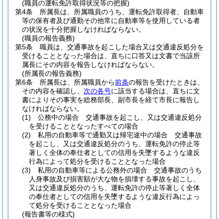
(職員の運転免許取得状況等の把握)
第4条
所属長は、所属職員のうち、運転免許取得者、自動車
等の保有者及び通勤その他常に自動車等を使用している者
の状況を十分把握しなければならない。
(職員の報告義務)
第5条
職員は、交通事故を起こした場合又は交通違反処分を
受けることとなった場合は、直ちに口答又は文書で当該所
属長にその内容を報告しなければならない。
(所属長の報告義務)
第6条
所属長は、所属職員から
前条
の報告を受けたときは、
その内容を確認し、
次の各号
に該当する場合は、直ちに文
書によりその事実を総務部長、副市長を経て市長に報告し
なければならない。
(1)
公務中の場合 交通事故を起こし、又は交通違反処分
を受けることとなったすべての場合
(2)
私用の自動車等で通勤又は帰宅途中の場合 交通事故
を起こし、又は交通違反処分のうち、運転免許の停止等
著しく全体の奉仕者としての信用を失墜するような違反
行為によって処分を受けることとなった場合
(3)
私用の自動車等による公務外の場合 交通事故のうち
人身事故及び損害額が大な物を損壊する事故を起こし、
又は交通違反処分のうち、運転免許の停止等著しく全体
の奉仕者としての信用を失墜するような違反行為によっ
て処分を受けることとなった場合
(報告書等の様式)