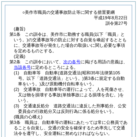
○美作市職員の交通事故防止等に関する措置要綱
平成19年8月22日
訓令第27号
(趣旨)
第1条
この訓令は、美作市に勤務する職員
(以下「職員」と
いう。)
の交通事故等の防止に対する自覚を喚起するととも
に、交通事故等が発生した場合の取扱いに関し必要な事項
を定めるものとする。
(定義)
第2条
この訓令において、
次の各号
に掲げる用語の意義は、
当該各号
に定めるところによる。
(1)
自動車等 自動車
(道路交通法
(昭和35年法律第105
号。以下「道路交通法」という。)
第3条に規定する自動
車をいう。)
及び原動機付自転車をいう。
(2)
交通事故 自動車等の運行によって、人を死傷させ、
又は物を損壊する事故
(単独事故による損壊を含む。)
を
いう。
(3)
交通違反処分 道路交通法に違反した刑事処分、公安
委員会の行政処分又は反則行為に係る処分をいう。
(職員の心構え)
第3条
職員は、自動車等の運転にあたっては常に公務員であ
ることを自覚し、交通の安全を確保するため率先して交通
法令を遵守し、安全運転に努めなければならない。