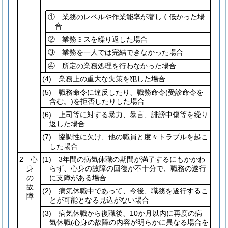
① 業務のレベルや作業能率が著しく低かった場
合
② 業務ミスを繰り返した場合
③ 業務を一人では完結できなかった場合
④ 所定の業務処理を行わなかった場合
(4)
業務上の重大な失策を犯した場合
(5)
職務命令に違反したり、職務命令
(受診命令を
含む。)
を拒否したりした場合
(6)
上司等に対する暴力、暴言、誹謗中傷等を繰り
返した場合
(7)
協調性に欠け、他の職員と度々トラブルを起こ
した場合
2 心
(1)
3年間の病気休職の期間が満了するにもかかわ
身
らず、心身の故障の回復が不十分で、職務の遂行
の
に支障がある場合
故
(2)
病気休職中であって、今後、職務を遂行するこ
障
とが可能となる見込がない場合
(3)
病気休職から復職後、10か月以内に再度の病
気休職
(心身の故障の内容が明らかに異なる場合を