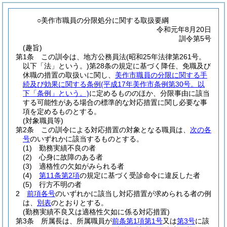
○美作市職員の分限処分に関する取扱要綱
令和元年8月20日
訓令第5号
(趣旨)
第1条
この訓令は、地方公務員法
(昭和25年法律第261号。
以下「法」という。)
第28条の規定に基づく降任、免職及び
休職の措置の取扱いに関し、
美作市職員の分限に関する手
続及び効果に関する条例
(平成17年美作市条例第30号。以
下「条例」という。)
に定めるもののほか、分限事由に該当
する可能性がある場合の標準的な対応措置に関し必要な事
項を定めるものとする。
(対象職員等)
第2条
この訓令による対応措置の対象となる職員は、
次の各
号
のいずれかに該当するものとする。
(1)
勤務実績不良の者
(2)
心身に故障のある者
(3)
適格性の欠如がみられる者
(4)
第11条第2項
の規定に基づく受診命令に違反した者
(5)
行方不明の者
2
前項各号
のいずれかに該当し対応措置が求められる者の例
は、
別表
のとおりとする。
(勤務実績不良又は適格性欠如に係る対応措置)
第3条
所属長は、所属職員が
前条第1項第1号
又は
第3号
に該