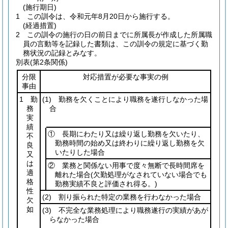
(施行期日)
1
この訓令は、令和元年8月20日から施行する。
(経過措置)
2
この訓令の施行の日の前日までに所属長が作成した所属職
員の言動等を記録した書類は、この訓令の規定に基づく勤
務状況の記録とみなす。
別表
(第2条関係)
分限
対応措置が必要な事実の例
事由
1 勤
(1)
勤務を欠くことにより職務を遂行しなかった場
務
合
実
績
① 長期にわたり又は繰り返し勤務を欠いたり、
不
勤務時間の始め又は終わりに繰り返し勤務を欠
良
いたりした場合
又
は
② 業務と関係ない用事で度々無断で長時間席を
適
離れた場合
(欠勤処理がなされていない場合でも
格
勤務実績不良と評価され得る。)
性
(2)
割り振られた特定の業務を行わなかった場合
欠
如
(3)
不完全な業務処理により職務遂行の実績があが
らなかった場合