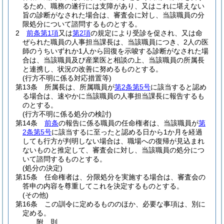
るため、職務の遂行には支障があり、又はこれに堪えない
旨の診断がなされた場合は、審査会に対し、当該職員の分
限処分について諮問するものとする。
2
前条第1項
又は
第2項
の規定により受診を促され、又は命
ぜられた職員の人事担当課長は、当該職員につき、2人の医
師のうちいずれか1人から回復を示唆する診断がなされた場
合は、当該職員及び産業医と相談の上、当該職員の所属長
と連携し、状況の改善に努めるものとする。
(行方不明に係る対応措置等)
第13条
所属長は、所属職員が
第2条第5号
に該当すると認め
る場合は、速やかに当該職員の人事担当課長に報告するも
のとする。
(行方不明に係る処分の検討)
第14条
前条
の報告に係る職員の任命権者は、当該職員が
第
2条第5号
に該当するに至ったと認める日から1か月を経過
しても行方が判明しない場合は、職場への復帰が見込まれ
ないものと推定して、審査会に対し、当該職員の処分につ
いて諮問するものとする。
(処分の決定)
第15条
任命権者は、分限処分を実施する場合は、審査会の
答申の内容を尊重してこれを決定するものとする。
(その他)
第16条
この訓令に定めるもののほか、必要な事項は、別に
定める。
附
則