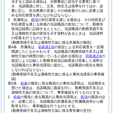
当すると認める場合は、分限事由に該当する事実に基づ
き、当該職員に対し、注意、助言又は指導を行うほか、必
要に応じ、担当業務の見直しその他改善のために必要と認
める対応措置を講じなければならない。
2
所属長は、
前項
の対応措置を講じる場合は、その内容及び
対応措置を講じる前後の当該職員の状況について、勤務等
状況記録票に記録するとともに、当該職員の勤務実績不良
又は適格性欠如の状況を示す資料があるときは、当該資料
の収集を行うものとする。
(勤務実績不良又は適格性欠如に係る所属長の報告)
第4条
所属長は、
前条第1項
の規定による対応措置を一定期
間講じたにもかかわらず、当該職員の勤務実績不良又は適
格性欠如の状態が続いていると認める場合は、
同条第2項
の
規定により記録した勤務等状況記録票及び収集した資料を
当該職員の人事担当課長に提出し、当該職員の状況を報告
しなければならない。
(勤務実績不良又は適格性欠如に係る人事担当課長の事実確
認)
第5条
前条
の報告に係る職員の人事担当課長は、当該報告を
受けた場合は、当該職員に面談を行い、勤務実績不良又は
適格性欠如の状況について、事実確認を行うものとする。
2
前条
の報告に係る職員の人事担当課長は、
前項
の面談のほ
か、必要に応じ、当該職員の所属長及び所属職員等から聴
取等を行い、事実確認を行うものとする。
(勤務実績不良又は適格性欠如に係る警告書の交付)