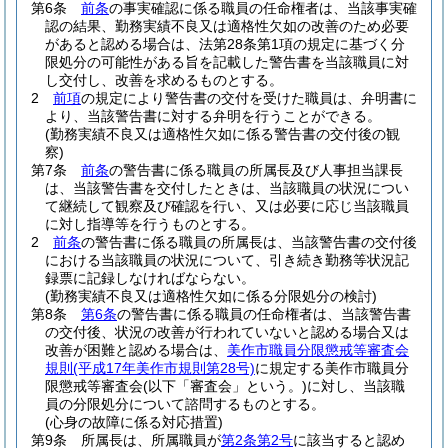
第6条
前条
の事実確認に係る職員の任命権者は、当該事実確
認の結果、勤務実績不良又は適格性欠如の改善のため必要
があると認める場合は、法第28条第1項の規定に基づく分
限処分の可能性がある旨を記載した警告書を当該職員に対
し交付し、改善を求めるものとする。
2
前項
の規定により警告書の交付を受けた職員は、弁明書に
より、当該警告書に対する弁明を行うことができる。
(勤務実績不良又は適格性欠如に係る警告書の交付後の観
察)
第7条
前条
の警告書に係る職員の所属長及び人事担当課長
は、当該警告書を交付したときは、当該職員の状況につい
て継続して観察及び確認を行い、又は必要に応じ当該職員
に対し指導等を行うものとする。
2
前条
の警告書に係る職員の所属長は、当該警告書の交付後
における当該職員の状況について、引き続き勤務等状況記
録票に記録しなければならない。
(勤務実績不良又は適格性欠如に係る分限処分の検討)
第8条
第6条
の警告書に係る職員の任命権者は、当該警告書
の交付後、状況の改善が行われていないと認める場合又は
改善が困難と認める場合は、
美作市職員分限懲戒等審査会
規則
(平成17年美作市規則第28号)
に規定する美作市職員分
限懲戒等審査会
(以下「審査会」という。)
に対し、当該職
員の分限処分について諮問するものとする。
(心身の故障に係る対応措置)
第9条
所属長は、所属職員が
第2条第2号
に該当すると認め