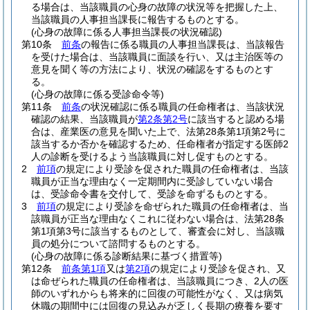
る場合は、当該職員の心身の故障の状況等を把握した上、
当該職員の人事担当課長に報告するものとする。
(心身の故障に係る人事担当課長の状況確認)
第10条
前条
の報告に係る職員の人事担当課長は、当該報告
を受けた場合は、当該職員に面談を行い、又は主治医等の
意見を聞く等の方法により、状況の確認をするものとす
る。
(心身の故障に係る受診命令等)
第11条
前条
の状況確認に係る職員の任命権者は、当該状況
確認の結果、当該職員が
第2条第2号
に該当すると認める場
合は、産業医の意見を聞いた上で、法第28条第1項第2号に
該当するか否かを確認するため、任命権者が指定する医師2
人の診断を受けるよう当該職員に対し促すものとする。
2
前項
の規定により受診を促された職員の任命権者は、当該
職員が正当な理由なく一定期間内に受診していない場合
は、受診命令書を交付して、受診を命ずるものとする。
3
前項
の規定により受診を命ぜられた職員の任命権者は、当
該職員が正当な理由なくこれに従わない場合は、法第28条
第1項第3号に該当するものとして、審査会に対し、当該職
員の処分について諮問するものとする。
(心身の故障に係る診断結果に基づく措置等)
第12条
前条第1項
又は
第2項
の規定により受診を促され、又
は命ぜられた職員の任命権者は、当該職員につき、2人の医
師のいずれからも将来的に回復の可能性がなく、又は病気
休職の期間中には回復の見込みが乏しく長期の療養を要す