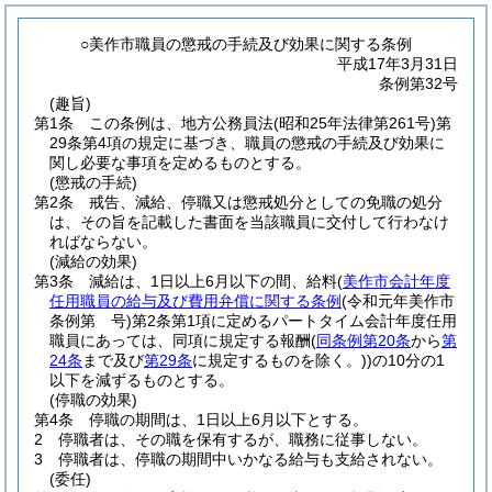
○美作市職員の懲戒の手続及び効果に関する条例
平成17年3月31日
条例第32号
(趣旨)
第1条
この条例は、地方公務員法
(昭和25年法律第261号)
第
29条第4項の規定に基づき、職員の懲戒の手続及び効果に
関し必要な事項を定めるものとする。
(懲戒の手続)
第2条
戒告、減給、停職又は懲戒処分としての免職の処分
は、その旨を記載した書面を当該職員に交付して行わなけ
ればならない。
(減給の効果)
第3条
減給は、1日以上6月以下の間、給料
(
美作市会計年度
任用職員の給与及び費用弁償に関する条例
(令和元年美作市
条例第 号)
第2条第1項に定めるパートタイム会計年度任用
職員にあっては、同項に規定する報酬
(
同条例第20条
から
第
24条
まで及び
第29条
に規定するものを除く。)
)
の10分の1
以下を減ずるものとする。
(停職の効果)
第4条
停職の期間は、1日以上6月以下とする。
2
停職者は、その職を保有するが、職務に従事しない。
3
停職者は、停職の期間中いかなる給与も支給されない。
(委任)