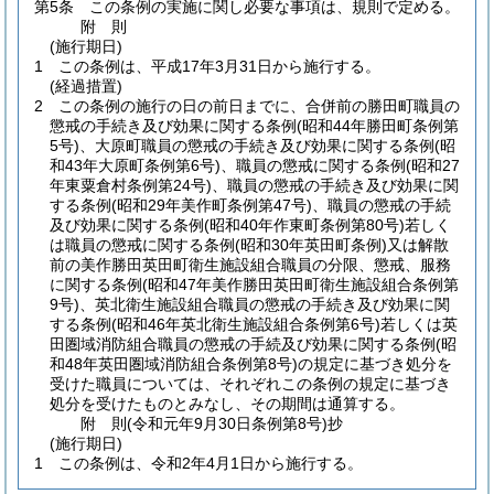
第5条
この条例の実施に関し必要な事項は、規則で定める。
附
則
(施行期日)
1
この条例は、平成17年3月31日から施行する。
(経過措置)
2
この条例の施行の日の前日までに、合併前の勝田町職員の
懲戒の手続き及び効果に関する条例
(昭和44年勝田町条例第
5号)
、大原町職員の懲戒の手続き及び効果に関する条例
(昭
和43年大原町条例第6号)
、職員の懲戒に関する条例
(昭和27
年東粟倉村条例第24号)
、職員の懲戒の手続き及び効果に関
する条例
(昭和29年美作町条例第47号)
、職員の懲戒の手続
及び効果に関する条例
(昭和40年作東町条例第80号)
若しく
は職員の懲戒に関する条例
(昭和30年英田町条例)
又は解散
前の美作勝田英田町衛生施設組合職員の分限、懲戒、服務
に関する条例
(昭和47年美作勝田英田町衛生施設組合条例第
9号)
、英北衛生施設組合職員の懲戒の手続き及び効果に関
する条例
(昭和46年英北衛生施設組合条例第6号)
若しくは英
田圏域消防組合職員の懲戒の手続及び効果に関する条例
(昭
和48年英田圏域消防組合条例第8号)
の規定に基づき処分を
受けた職員については、それぞれこの条例の規定に基づき
処分を受けたものとみなし、その期間は通算する。
附
則
(令和元年9月30日
条例第8号)
抄
(施行期日)
1
この条例は、令和2年4月1日から施行する。