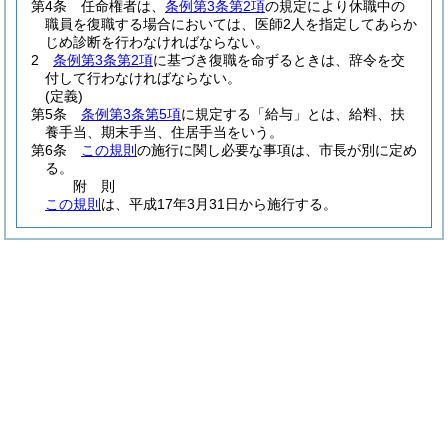
第4条
任命権者は、
条例第3条第2項
の規定により休職中の
職員を復職する場合においては、医師2人を指定してあらか
じめ診断を行わなければならない。
2
条例第3条第2項
に基づき復職を命ずるときは、辞令を交
付して行わなければならない。
(定義)
第5条
条例第3条第5項
に規定する「給与」とは、給料、扶
養手当、期末手当、住居手当をいう。
第6条
この規則
の施行に関し必要な事項は、市長が別に定め
る。
附
則
この規則
は、平成17年3月31日から施行する。