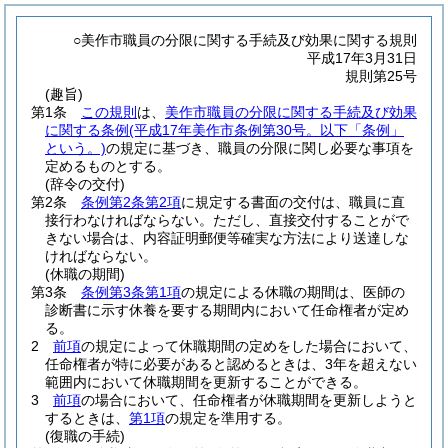
○美作市職員の分限に関する手続及び効果に関する規則
平成17年3月31日
規則第25号
(趣旨)
第1条
この規則
は、
美作市職員の分限に関する手続及び効果
に関する条例
(平成17年美作市条例第30号。以下「条例」
という。)
の規定に基づき、職員の分限に関し必要な事項を
定めるものとする。
(辞令の交付)
第2条
条例第2条第2項
に規定する書面の交付は、職員に直
接行わなければならない。
ただし、直接交付することがで
きない場合は、内容証明郵便等確実な方法により送達しな
ければならない。
(休職の期間)
第3条
条例第3条第1項
の規定による休職の期間は、医師の
診断書に示す休養を要する期間内において任命権者が定め
る。
2
前項
の規定によって休職期間の定めをした場合において、
任命権者が特に必要があると認めるときは、3年を超えない
範囲内において休職期間を更新することができる。
3
前項
の場合において、任命権者が休職期間を更新しようと
するときは、
第1項
の規定を準用する。
(復職の手続)