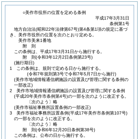
○美作市役所の位置を定める条例
平成17年3月31日
条例第1号
地方自治法
(昭和22年法律第67号)
第4条第1項の規定に基づ
き、美作市役所の位置を次のとおり定める。
美作市美来1番地
附
則
この条例は、平成17年3月31日から施行する。
附
則
(令和3年12月2日
条例第23号)
(施行期日)
1
この条例は、規則で定める日から施行する。
(令和7年規則第3号で令和7年5月7日から施行)
(美作市地域情報通信網施設の設置及び管理に関する条例の
一部改正)
2
美作市地域情報通信網施設の設置及び管理に関する条例
(平成20年美作市条例第4号)
の一部を次のように改正する。
〔次のよう〕略
(美作市福祉事務所設置条例の一部改正)
3
美作市福祉事務所設置条例
(平成17年美作市条例第107号)
の一部を次のように改正する。
〔次のよう〕略
附
則
(令和6年12月20日
条例第38号)
この条例は、公布の日から施行する。